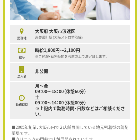
大阪府 大阪市浪速区
恵美須町駅 (大阪メトロ堺筋線)
勤務地
時給1,800円～2,100円
※ご経験・勤務時間を考慮の上で決定致します。
給与
非公開
法人名
月～金
09：00～18：00（休憩60分）
土
09：00～14：00（休憩00分）
勤務時間
※上記内で勤務時間・日数などはご相談くださ
い。
■2005年創業、大阪市内で２店舗展開している地元密着型の調剤
薬局です。
■クリニックの門前で店舗展開されています。