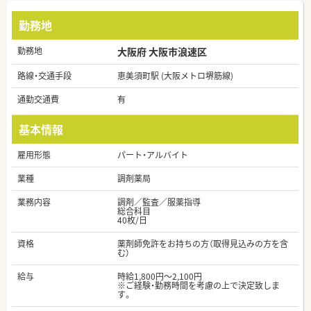
勤務地
勤務地
大阪府 大阪市浪速区
路線・交通手段
恵美須町駅 (大阪メトロ堺筋線)
通勤交通費
有
基本情報
雇用形態
パート・アルバイト
業種
調剤薬局
業務内容
調剤／監査／服薬指導
総合科目
40枚/日
資格
薬剤師免許をお持ちの方（取得見込みの方を含
む）
給与
時給1,800円～2,100円
※ご経験・勤務時間を考慮の上で決定致しま
す。