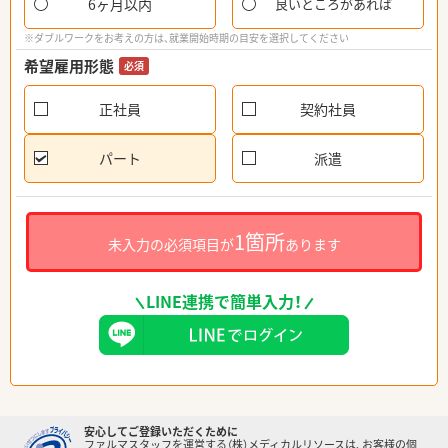
6ヶ月以内
良いところがあれば
※ダブルワークをお考えの方は、就業開始時期の目安を選択してください
希望雇用形態
必須
正社員
契約社員
パート
派遣
1箇所
未入力の必須項目が
あります
LINE連携で簡単入力！
安心してご登録いただくために
ファルマスタッフを運営する（株）メディカルリソースは、お客様の個