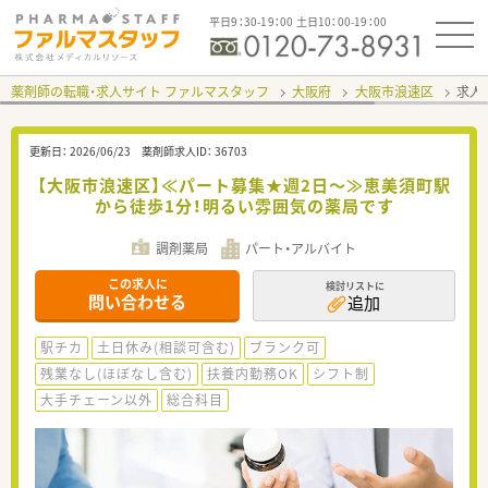
平日9：30-19：00 土日10：00-19：00
薬剤師の転職・求人サイト ファルマスタッフ
大阪府
大阪市浪速区
求人I
更新日：
2026/06/23
薬剤師求人ID：
36703
【大阪市浪速区】≪パート募集★週2日～≫恵美須町駅
から徒歩1分！明るい雰囲気の薬局です
調剤薬局
パート・アルバイト
この求人に
検討リストに
問い合わせる
追加
駅チカ
土日休み(相談可含む)
ブランク可
残業なし(ほぼなし含む)
扶養内勤務OK
シフト制
大手チェーン以外
総合科目