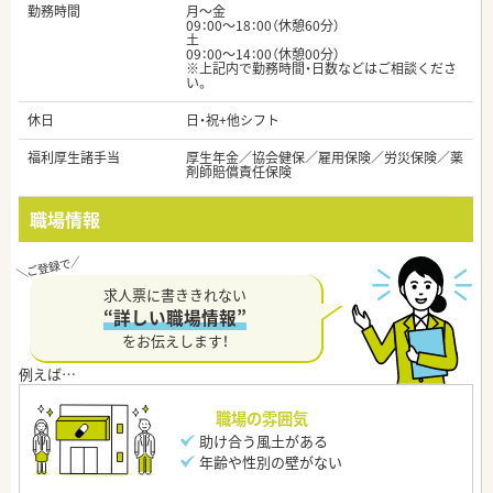
勤務時間
月～金
09：00～18：00（休憩60分）
土
09：00～14：00（休憩00分）
※上記内で勤務時間・日数などはご相談くださ
い。
休日
日・祝+他シフト
福利厚生諸手当
厚生年金／協会健保／雇用保険／労災保険／薬
剤師賠償責任保険
職場情報
求人票に書ききれない
“詳しい職場情報”
をお伝えします！
職場の雰囲気
助け合う風土がある
年齢や性別の壁がない