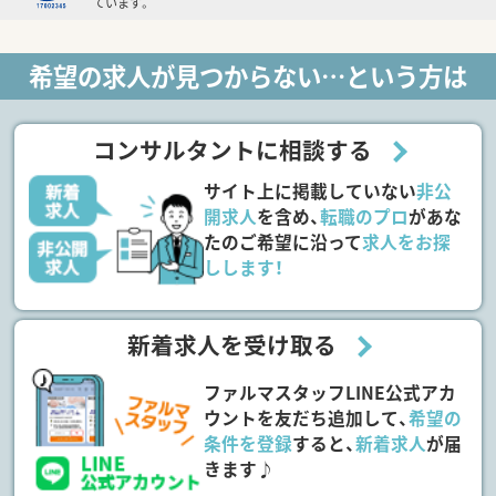
ています。
希望の求人が見つからない…という方は
コンサルタントに相談する
サイト上に掲載していない
非公
開求人
を含め、
転職のプロ
があな
たのご希望に沿って
求人をお探
しします！
新着求人を受け取る
ファルマスタッフLINE公式アカ
ウントを友だち追加して、
希望の
条件を登録
すると、
新着求人
が届
きます♪