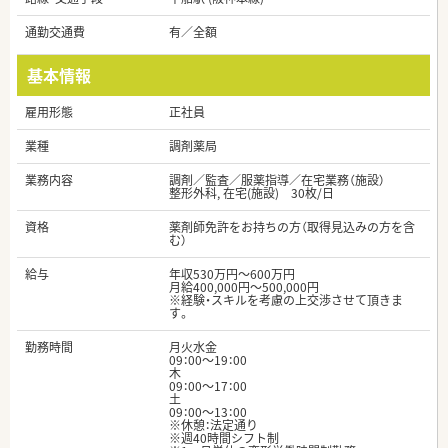
通勤交通費
有／全額
基本情報
雇用形態
正社員
業種
調剤薬局
業務内容
調剤／監査／服薬指導／在宅業務（施設）
整形外科, 在宅(施設) 30枚/日
資格
薬剤師免許をお持ちの方（取得見込みの方を含
む）
給与
年収530万円～600万円
月給400,000円～500,000円
※経験・スキルを考慮の上交渉させて頂きま
す。
勤務時間
月火水金
09：00～19：00
木
09：00～17：00
土
09：00～13：00
※休憩：法定通り
※週40時間シフト制