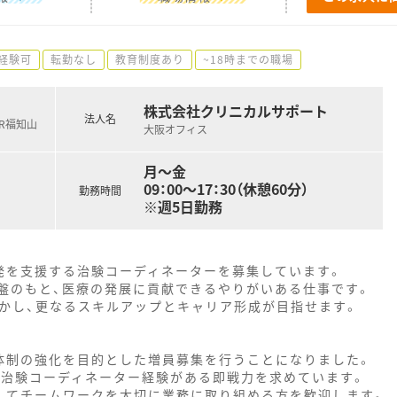
経験可
転勤なし
教育制度あり
~18時までの職場
株式会社クリニカルサポート
法人名
JR福知山
大阪オフィス
月～金
09：00～17：30（休憩60分）
勤務時間
※週5日勤務
発を支援する治験コーディネーターを募集しています。
盤のもと、医療の発展に貢献できるやりがいある仕事です。
活かし、更なるスキルアップとキャリア形成が目指せます。
体制の強化を目的とした増員募集を行うことになりました。
、治験コーディネーター経験がある即戦力を求めています。
してチームワークを大切に業務に取り組める方を歓迎します。