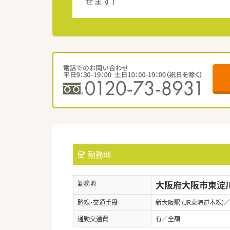
せます！
勤務地
大阪府大阪市東淀川
勤務地
路線・交通手段
新大阪駅 (JR東海道本線)
通勤交通費
有／全額