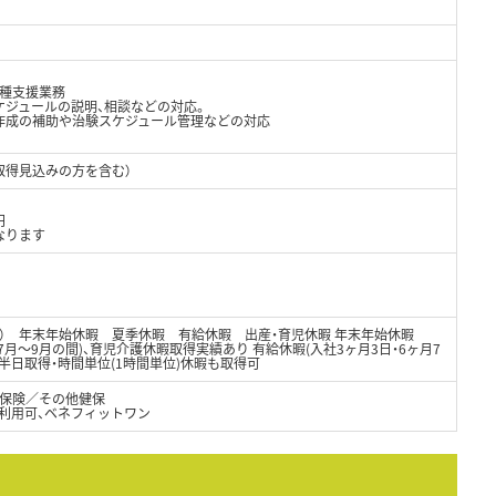
各種支援業務
ケジュールの説明、相談などの対応。
作成の補助や治験スケジュール管理などの対応
取得見込みの方を含む）
円
なります
り） 年末年始休暇 夏季休暇 有給休暇 出産・育児休暇 年末年始休暇
日間(7月～9月の間)、育児介護休暇取得実績あり 有給休暇(入社3ヶ月3日・6ヶ月7
半日取得・時間単位(1時間単位)休暇も取得可
保険／その他健保
設利用可、ベネフィットワン