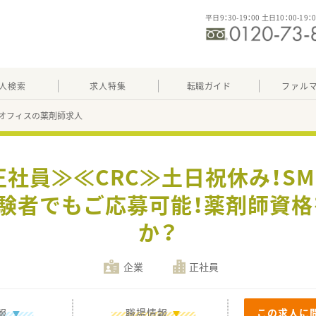
平日9：30-19：00 土日10：00-19：
人検索
求人特集
転職ガイド
ファル
オフィスの薬剤師求人
正社員≫≪CRC≫土日祝休み！S
経験者でもご応募可能！薬剤師資
か？
企業
正社員
報
職場情報
この求人に