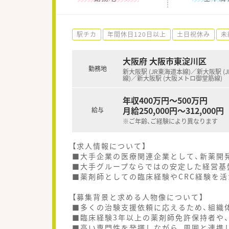
駅チカ
年間休日120日以上
土日祝休み
未
大阪府 大阪市東淀川区
勤務地
新大阪駅 (JR東海道本線)／新大阪駅 (
線)／新大阪駅 (大阪メトロ御堂筋線)
年収400万円～500万円
月給250,000円～312,000円
給与
※ご年齢、ご経験により異なります
【求人情報について】
■大手企業の医療関連企業として、新薬開
■大手グループならではの安定した経営基
■薬剤師としての臨床経験やCRC経験を
【募集背景と求める人物像について】
■多くの治験支援依頼に応えるため、組織
■臨床経験3年以上の薬剤師免許保持者や
■高い専門性を発揮しながら、周囲と連携