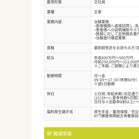
雇用形態
正社員
業種
企業
業務内容
治験業務
・医療機関へ直接訪問し、
・患者様への説明補助やス
・医師に対して症例報告書
・治験進行確認業務
資格
薬剤師免許をお持ちの方（
給与
年収400万円～500万円
月給250,000円～312,000
※ご年齢、ご経験により異
勤務時間
月～金
09：00～17：30（休憩60分）
※週5日勤務
休日
土日祝、有給休暇（法定通
(12/29～)、夏季休暇5
日付与※出勤率8割以上)→
福利厚生諸手当
厚生年金／雇用保険／労災
NTT健康保険組合保養施
職場情報