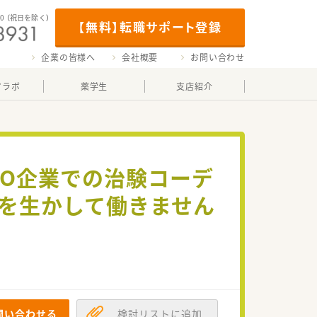
00
（祝日を除く）
【無料】転職サポート登録
企業の皆様へ
会社概要
お問い合わせ
マラボ
薬学生
支店紹介
MO企業での治験コーデ
格を生かして働きません
問い合わせる
検討リストに追加