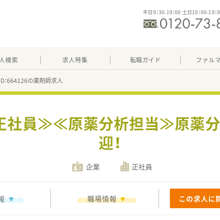
平日9：30-19：00 土日10：00-19：
人検索
求人特集
転職ガイド
ファル
ID：664126の薬剤師求人
≪正社員≫≪原薬分析担当≫原薬分
迎！
企業
正社員
報
職場情報
この求人に