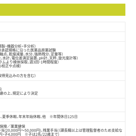
製・機器分析・手分析）
は承認規格に沿った医薬品原薬試験
、融点、乾燥減量、水分、強熱残分、定量等）
、IR、水計、電位差滴定装置、pH計、天秤、旋光度計等）
ラムより検体採取、週3回・1時間程度）
の校正や点検）
取得見込みの方を含む）
円
考慮の上、規定により決定
)、夏季休暇、年末年始休暇、他 ※年間休日125日
保険／薬業健保
職手当(20,000円～50,000円)、残業手当(（課長職以上は管理監督者のため支給な
円・子4,000円 ※子は2名/22歳まで)