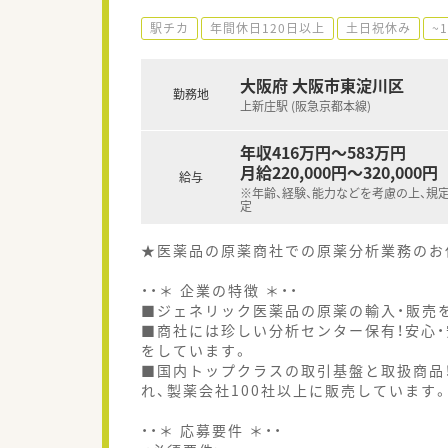
駅チカ
年間休日120日以上
土日祝休み
~
大阪府 大阪市東淀川区
勤務地
上新庄駅 (阪急京都本線)
年収416万円～583万円
月給220,000円～320,000円
給与
※年齢、経験、能力などを考慮の上、規
定
★医薬品の原薬商社での原薬分析業務のお
・・＊ 企業の特徴 ＊・・
■ジェネリック医薬品の原薬の輸入・販売
■商社には珍しい分析センター保有！安心
をしています。
■国内トップクラスの取引基盤と取扱商品！
れ、製薬会社100社以上に販売しています
・・＊ 応募要件 ＊・・