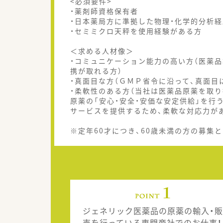
<必須要件>
・薬剤師資格保有者
・日本薬局方に準拠した物理・化学的分析
・セミミクロ天秤を使用経験がある方
＜求める人材像＞
・コミュニケーション能力の高い方（医薬
携が取れる方）
・真面目な方（ＧＭＰ省令に沿って、真面目
・柔軟性のある方（当社は医薬品原薬を取
原薬の「安心・安全・安価な安定供給」を行
サービスを提供するため、柔軟な対応力が
※定年60才につき、60歳未満の方の募集
ジェネリック医薬品の原薬の輸入・販
売を行っている専門商社でのお仕事！