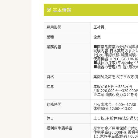
基本情報
雇用形態
正社員
業種
企業
業務内容
■医薬品原薬の分析（試料調
試験内容：日本薬局方また
（性状、確認試験、純度試験
使用機器：HPLC、GC、UV
■検体の採取（平均20㎏ド
■機器の管理（日・週・月次
資格
薬剤師免許をお持ちの方（
給与
年収416万円～583万円
月給220,000円～320,000
※年齢、経験、能力などを
勤務時間
月火水木金 9:00～17:30
休憩60分 12:00～13:00
休日
土日祝、有給休暇(法定通り
福利厚生諸手当
厚生年金／雇用保険／労災
住宅手当(20,000円)、役
し)、家族手当(配偶者7,000