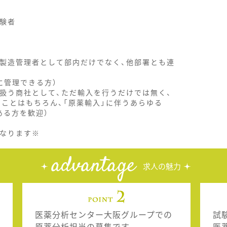
経験者
品製造管理者として部内だけでなく、他部署とも連
に管理できる方）
り扱う商社として、ただ輸入を行うだけでは無く、
うことはもちろん、「原薬輸入」に伴うあらゆる
ある方を歓迎）
となります※
advantage
求人の魅力
医薬分析センター大阪グループでの
試
原薬分析担当の募集です。
医