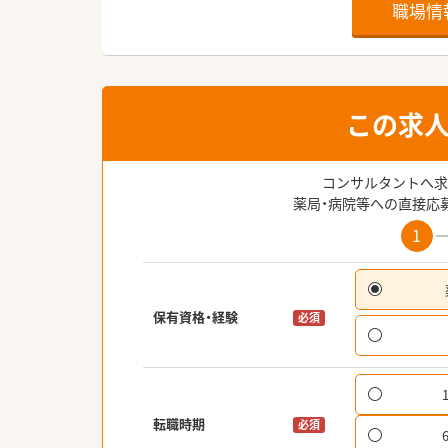
職場情
この求
コンサルタントへ求
薬局・病院等への直接応
1
保有資格・経験
必須
転職時期
必須