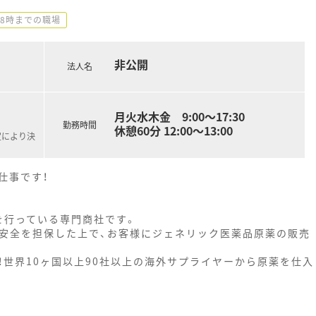
18時までの職場
非公開
法人名
月火水木金 9:00～17:30
勤務時間
休憩60分 12:00～13:00
定により決
仕事です！
を行っている専門商社です。
・安全を担保した上で、お客様にジェネリック医薬品原薬の販売
世界10ヶ国以上90社以上の海外サプライヤーから原薬を仕入
。