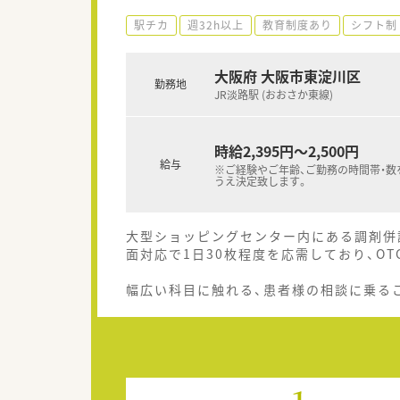
駅チカ
週32h以上
教育制度あり
シフト制
大阪府 大阪市東淀川区
勤務地
JR淡路駅 (おおさか東線)
時給2,395円～2,500円
給与
※ご経験やご年齢、ご勤務の時間帯・数
うえ決定致します。
大型ショッピングセンター内にある調剤併
面対応で1日30枚程度を応需しており、OT
幅広い科目に触れる、患者様の相談に乗る