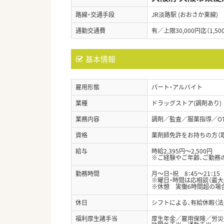
路線・交通手段
JR淡路駅 (おおさか東線)
通勤交通費
有／上限30,000円迄（1,50
基本情報
雇用形態
パート・アルバイト
業種
ドラッグストア(調剤あり)
業務内容
調剤／監査／服薬指導／O
資格
薬剤師免許をお持ちの方（
給与
時給2,395円～2,500円
※ご経験やご年齢、ご勤務
勤務時間
月～日・祝 8：45～21：15
※曜日・時間は応相談（最大
※休憩 実働6時間超の場合
休日
シフトによる、有給休暇（法
福利厚生諸手当
厚生年金／雇用保険／労災