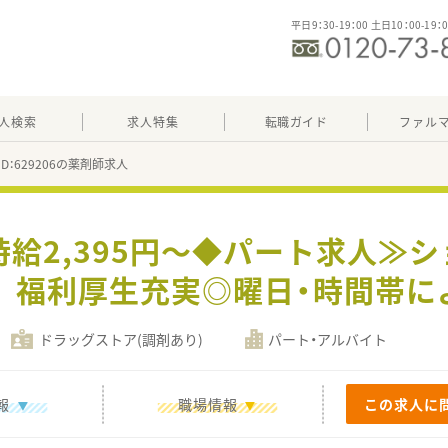
平日9：30-19：00 土日10：00-19：
人検索
求人特集
転職ガイド
ファル
ID：629206の薬剤師求人
時給2,395円～◆パート求人≫
S 福利厚生充実◎曜日・時間帯に
ドラッグストア(調剤あり)
パート・アルバイト
報
職場情報
この求人に