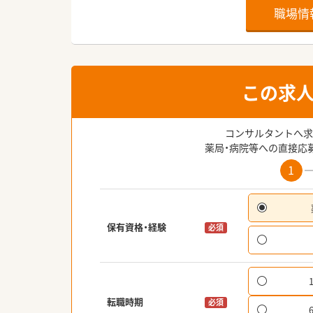
職場情
この求
コンサルタントへ求
薬局・病院等への直接応
1
保有資格・経験
必須
転職時期
必須