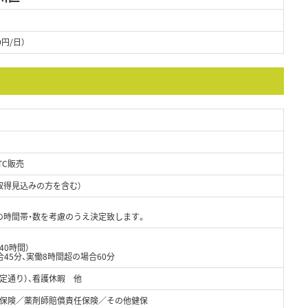
0円/日）
TC販売
取得見込みの方を含む）
の時間帯・数を考慮のうえ決定致します。
40時間）
45分、実働8時間超の場合60分
定通り）、看護休暇 他
保険／薬剤師賠償責任保険／その他健保