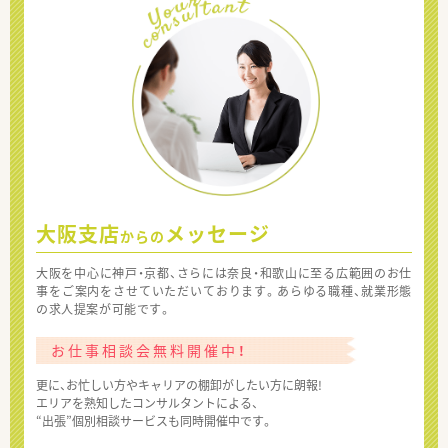
大阪支店
メッセージ
からの
大阪を中心に神戸・京都、さらには奈良・和歌山に至る広範囲のお仕
事をご案内をさせていただいております。あらゆる職種、就業形態
の求人提案が可能です。
お仕事相談会無料開催中！
更に、お忙しい方やキャリアの棚卸がしたい方に朗報!
エリアを熟知したコンサルタントによる、
“出張”個別相談サービスも同時開催中です。