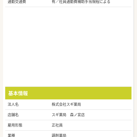
通勤交通費
有／社員通勤費補助手当規程による
基本情報
法人名
株式会社スギ薬局
店舗名
スギ薬局 森ノ宮店
雇用形態
正社員
業種
調剤薬局