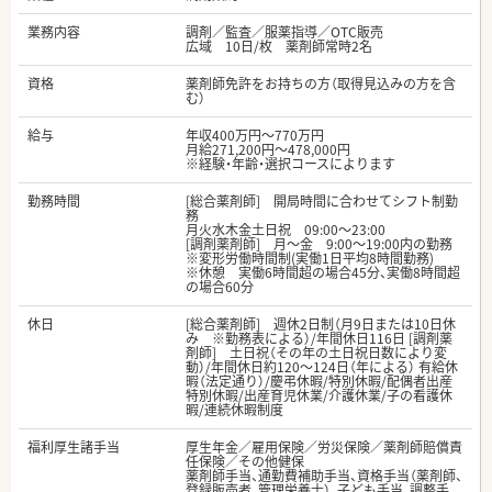
業務内容
調剤／監査／服薬指導／OTC販売
広域 10日/枚 薬剤師常時2名
資格
薬剤師免許をお持ちの方（取得見込みの方を含
む）
給与
年収400万円～770万円
月給271,200円～478,000円
※経験・年齢・選択コースによります
勤務時間
[総合薬剤師] 開局時間に合わせてシフト制勤
務
月火水木金土日祝 09:00〜23:00
[調剤薬剤師] 月～金 9:00～19:00内の勤務
※変形労働時間制(実働1日平均8時間勤務)
※休憩 実働6時間超の場合45分、実働8時間超
の場合60分
休日
[総合薬剤師] 週休2日制（月9日または10日休
み ※勤務表による）/年間休日116日 [調剤薬
剤師] 土日祝（その年の土日祝日数により変
動）/年間休日約120～124日（年による） 有給休
暇（法定通り）/慶弔休暇/特別休暇/配偶者出産
特別休暇/出産育児休業/介護休業/子の看護休
暇/連続休暇制度
福利厚生諸手当
厚生年金／雇用保険／労災保険／薬剤師賠償責
任保険／その他健保
薬剤師手当、通勤費補助手当、資格手当（薬剤師、
登録販売者、管理栄養士）、子ども手当、調整手