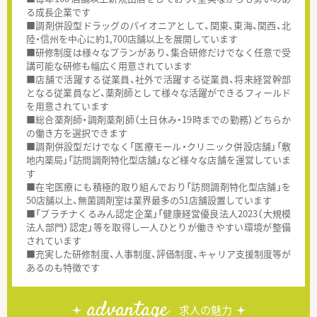
る成長企業です
■調剤併設型ドラッグのパイオニアとして、関東、東海、関西、北
陸・信州を中心に約1,700店舗以上を展開しています
■研修制度は様々なプランがあり、集合研修だけでなく任意で受
講可能な研修も幅広く用意されています
■店舗で活躍する従業員、社外で活躍する従業員、将来経営幹部
となる従業員など、薬剤師として様々な活躍ができるフィールド
を用意されています
■総合薬剤師・調剤薬剤師（土日休み・19時までの勤務）どちらか
の働き方を選択できます
■調剤併設型だけでなく「医療モール・クリニック併設店舗」「敷
地内薬局」「訪問調剤特化型店舗」など様々な店舗を運営していま
す
■在宅医療にも積極的取り組んでおり「訪問調剤特化型店舗」を
50店舗以上、無菌調剤室は業界最多の51店舗設置しています
■「プラチナくるみん認定企業」「健康経営優良法人2023（大規模
法人部門）認定」等を取得し一人ひとりが働きやすい環境が整備
されています
■充実した研修制度、人事制度、評価制度、キャリア支援制度等が
あるのも特徴です
advantage
求人の魅力