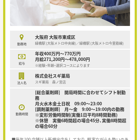
大阪府 大阪市東成区
緑橋駅 (大阪メトロ中央線)／緑橋駅 (大阪メトロ今里筋線)
勤務地
年収400万円～770万円
月給271,200円～478,000円
給与
※経験・年齢・選択コースによります
株式会社スギ薬局
スギ薬局 森ノ宮店
法人名
[総合薬剤師] 開局時間に合わせてシフト制勤
務
月火水木金土日祝 09:00〜23:00
[調剤薬剤師] 月～金 9:00～19:00内の勤務
勤務時間
※変形労働時間制(実働1日平均8時間勤務)
※休憩 実働6時間超の場合45分、実働8時間超
の場合60分
■毎年100 店舗以上新規出店をしており、堅実ながらも勢いのあ