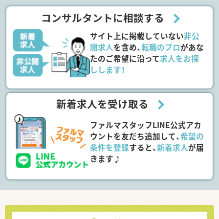
コンサルタントに相談する
サイト上に掲載していない
非公
開求人
を含め、
転職のプロ
があな
たのご希望に沿って
求人をお探
しします！
新着求人を受け取る
ファルマスタッフLINE公式アカ
ウントを友だち追加して、
希望の
条件を登録
すると、
新着求人
が届
きます♪