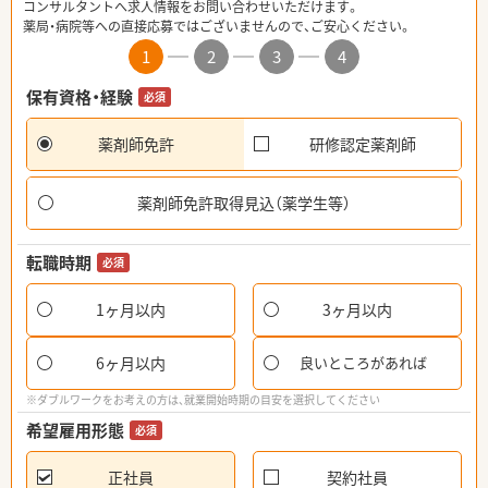
コンサルタントへ求人情報をお問い合わせいただけます。
薬局・病院等への直接応募ではございませんので、ご安心ください。
1
2
3
4
保有資格・経験
必須
薬剤師免許
研修認定薬剤師
薬剤師免許取得見込（薬学生等）
転職時期
必須
1ヶ月以内
3ヶ月以内
6ヶ月以内
良いところがあれば
※ダブルワークをお考えの方は、就業開始時期の目安を選択してください
希望雇用形態
必須
正社員
契約社員