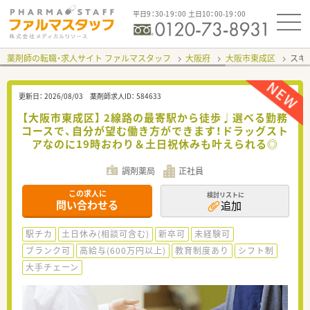
平日9：30-19：00 土日10：00-19：00
薬剤師の転職・求人サイト ファルマスタッフ
大阪府
大阪市東成区
スギ
更新日：
2026/08/03
薬剤師求人ID：
584633
【大阪市東成区】 2線路の最寄駅から徒歩♩選べる勤務
コースで、自分が望む働き方ができます！ドラッグスト
アなのに19時おわり＆土日祝休みも叶えられる◎
調剤薬局
正社員
この求人に
検討リストに
問い合わせる
追加
駅チカ
土日休み(相談可含む)
新卒可
未経験可
ブランク可
高給与(600万円以上)
教育制度あり
シフト制
大手チェーン