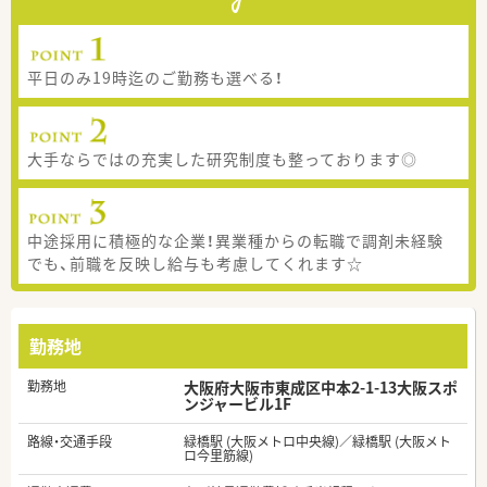
平日のみ19時迄のご勤務も選べる！
大手ならではの充実した研究制度も整っております◎
中途採用に積極的な企業！異業種からの転職で調剤未経験
でも、前職を反映し給与も考慮してくれます☆
勤務地
勤務地
大阪府大阪市東成区中本2-1-13大阪スポ
ンジャービル1F
路線・交通手段
緑橋駅 (大阪メトロ中央線)／緑橋駅 (大阪メト
ロ今里筋線)