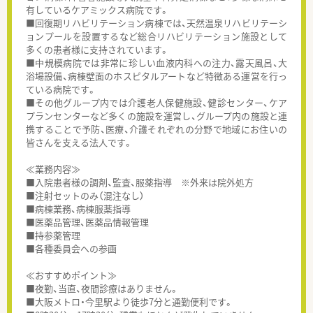
有しているケアミックス病院です。
■回復期リハビリテーション病棟では、天然温泉リハビリテーシ
ョンプールを設置するなど総合リハビリテーション施設として
多くの患者様に支持されています。
■中規模病院では非常に珍しい血液内科への注力、露天風呂、大
浴場設備、病棟壁面のホスピタルアートなど特徴ある運営を行っ
ている病院です。
■その他グループ内では介護老人保健施設、健診センター、ケア
プランセンターなど多くの施設を運営し、グループ内の施設と連
携することで予防、医療、介護それぞれの分野で地域にお住いの
皆さんを支える法人です。
≪業務内容≫
■入院患者様の調剤、監査、服薬指導 ※外来は院外処方
■注射セットのみ（混注なし）
■病棟業務、病棟服薬指導
■医薬品管理、医薬品情報管理
■持参薬管理
■各種委員会への参画
≪おすすめポイント≫
■夜勤、当直、夜間診療はありません。
■大阪メトロ・今里駅より徒歩7分と通勤便利です。