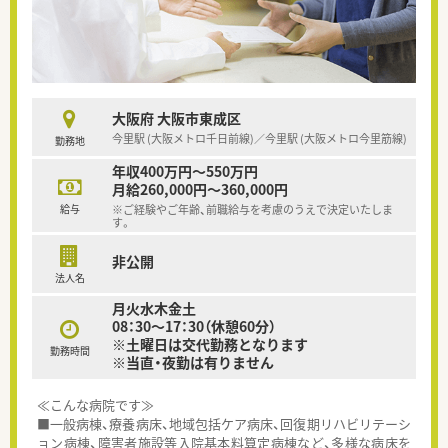
大阪府 大阪市東成区
今里駅 (大阪メトロ千日前線)／今里駅 (大阪メトロ今里筋線)
勤務地
年収400万円～550万円
月給260,000円～360,000円
給与
※ご経験やご年齢、前職給与を考慮のうえで決定いたしま
す。
非公開
法人名
月火水木金土
08：30～17：30（休憩60分）
※土曜日は交代勤務となります
勤務時間
※当直・夜勤は有りません
≪こんな病院です≫
■一般病棟、療養病床、地域包括ケア病床、回復期リハビリテーシ
ョン病棟、障害者施設等入院基本料算定病棟など、多様な病床を