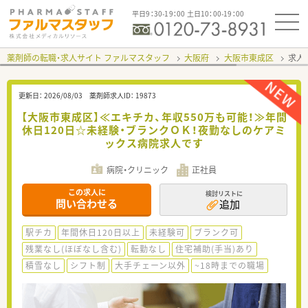
平日9：30-19：00 土日10：00-19：00
薬剤師の転職・求人サイト ファルマスタッフ
大阪府
大阪市東成区
求人I
更新日：
2026/08/03
薬剤師求人ID：
19873
【大阪市東成区】≪エキチカ、年収550万も可能！≫年間
休日120日☆未経験・ブランクＯＫ！夜勤なしのケアミ
ックス病院求人です
病院・クリニック
正社員
この求人に
検討リストに
問い合わせる
追加
駅チカ
年間休日120日以上
未経験可
ブランク可
残業なし(ほぼなし含む)
転勤なし
住宅補助(手当)あり
積雪なし
シフト制
大手チェーン以外
~18時までの職場