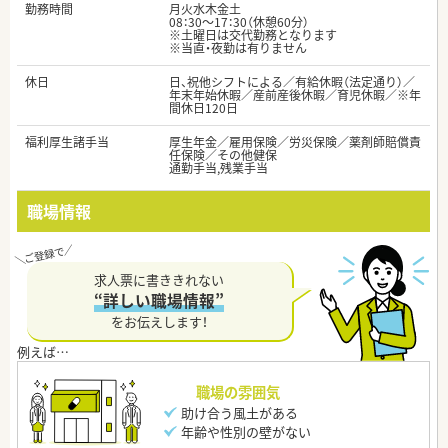
勤務時間
月火水木金土
08：30～17：30（休憩60分）
※土曜日は交代勤務となります
※当直・夜勤は有りません
休日
日、祝他シフトによる／有給休暇（法定通り）／
年末年始休暇／産前産後休暇／育児休暇／※年
間休日120日
福利厚生諸手当
厚生年金／雇用保険／労災保険／薬剤師賠償責
任保険／その他健保
通勤手当,残業手当
職場情報
求人票に書ききれない
“詳しい職場情報”
をお伝えします！
職場の雰囲気
助け合う風土がある
年齢や性別の壁がない