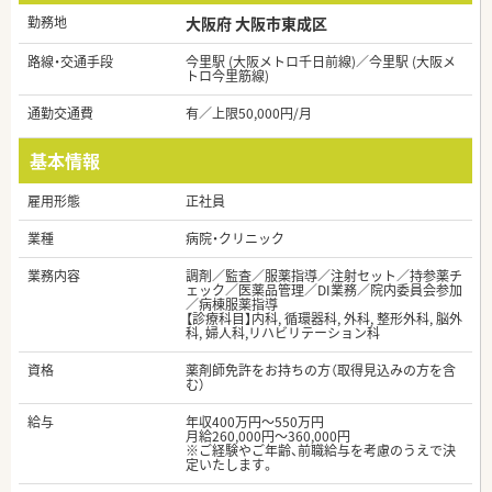
勤務地
大阪府 大阪市東成区
路線・交通手段
今里駅 (大阪メトロ千日前線)／今里駅 (大阪メ
トロ今里筋線)
通勤交通費
有／上限50,000円/月
基本情報
雇用形態
正社員
業種
病院・クリニック
業務内容
調剤／監査／服薬指導／注射セット／持参薬チ
ェック／医薬品管理／DI業務／院内委員会参加
／病棟服薬指導
【診療科目】内科, 循環器科, 外科, 整形外科, 脳外
科, 婦人科,リハビリテーション科
資格
薬剤師免許をお持ちの方（取得見込みの方を含
む）
給与
年収400万円～550万円
月給260,000円～360,000円
※ご経験やご年齢、前職給与を考慮のうえで決
定いたします。