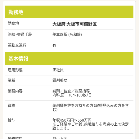
勤務地
勤務地
大阪府 大阪市阿倍野区
路線・交通手段
美章園駅 (阪和線)
通勤交通費
有
基本情報
雇用形態
正社員
業種
調剤薬局
業務内容
調剤／監査／服薬指導
内科,面 70～100枚/日
資格
薬剤師免許をお持ちの方（取得見込みの方を含
む）
給与
年収450万円～550万円
※ご経験やご年齢、前職給与を考慮の上で決定
致します。
勤務時間
月火水金