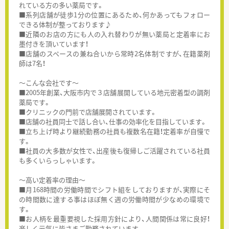
れている方の多い薬局です。
■系列店舗が徒歩1分の位置にあるため、何かあってもフォロー
できる体制が整っております♪
■近隣のお店の方にも人の入れ替わりが無い薬局と定着率にお
墨付きを頂いています！
■店舗のスペースの兼ね合いから常時2名体制ですが、在籍薬剤
師は7名！
～こんな会社です～
■2005年創業、大阪市内で３店舗展開している地元密着型の調剤
薬局です。
■クリニックの門前で店舗展開されています。
■店舗の社員同士で話し合い、仕事の効率化を目指しています。
■立ち上げ時より継続勤務の社員も複数名在籍！定着率が自慢で
す。
■社員の大多数が女性で、出産後も復帰しご活躍されている社員
も多くいらっしゃいます。
～高い定着率の理由～
■月168時間の労働時間でシフト組をしておりますが、実際にそ
の時間数に達する事はほぼ無く週の労働時間が少なめの環境で
す。
■お人柄を最重要視した採用方針により、人間関係は常に良好！
楽しく元気に皆さまご勤務されています。