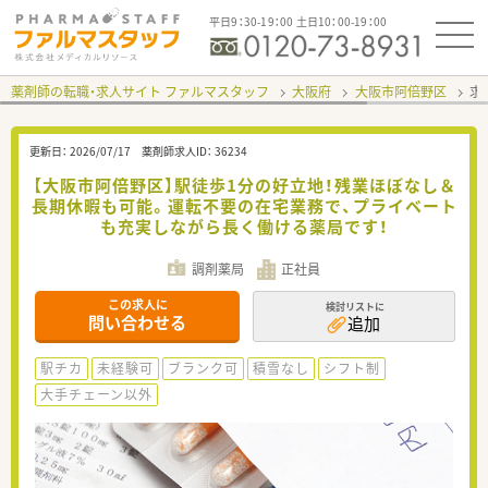
平日9：30-19：00 土日10：00-19：00
薬剤師の転職・求人サイト ファルマスタッフ
大阪府
大阪市阿倍野区
求
更新日：
2026/07/17
薬剤師求人ID：
36234
【大阪市阿倍野区】駅徒歩1分の好立地！残業ほぼなし＆
長期休暇も可能。運転不要の在宅業務で、プライベート
も充実しながら長く働ける薬局です！
調剤薬局
正社員
この求人に
検討リストに
問い合わせる
追加
駅チカ
未経験可
ブランク可
積雪なし
シフト制
大手チェーン以外