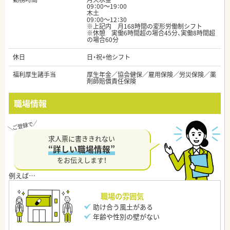
09：00～19：00
木土
09：00～12：30
※上記内 月168時間の変形労働制シフト
※休憩 実働6時間超の場合45分、実働8時間超
の場合60分
休日
日・祝+他シフト
福利厚生諸手当
厚生年金／協会健保／雇用保険／労災保険／薬
剤師賠償責任保険
職場情報
求人票に書ききれない
“詳しい職場情報”
をお伝えします！
職場の雰囲気
助け合う風土がある
年齢や性別の壁がない