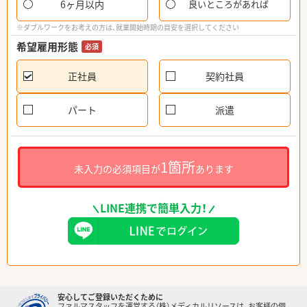
6ヶ月以内
良いところがあれば
※ダブルワークをお考えの方は、就業開始時期の目安を選択してください
希望雇用形態
必須
正社員
契約社員
パート
派遣
1箇所
未入力の必須項目が
あります
LINE連携で簡単入力！
安心してご登録いただくために
ファルマスタッフを運営する（株）メディカルリソースは、お客様の個