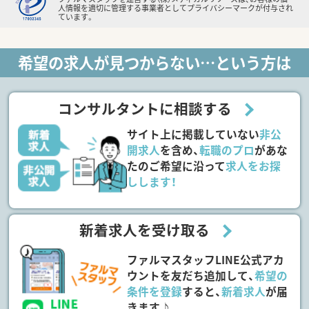
人情報を適切に管理する事業者としてプライバシーマークが付与され
ています。
希望の求人が見つからない…という方は
コンサルタントに相談する
サイト上に掲載していない
非公
開求人
を含め、
転職のプロ
があな
たのご希望に沿って
求人をお探
しします！
新着求人を受け取る
ファルマスタッフLINE公式アカ
ウントを友だち追加して、
希望の
条件を登録
すると、
新着求人
が届
きます♪