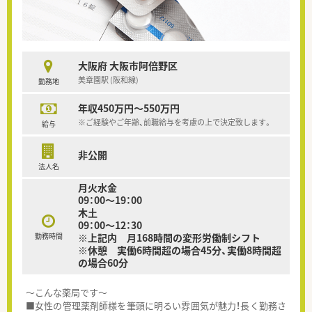
大阪府 大阪市阿倍野区
美章園駅 (阪和線)
勤務地
年収450万円～550万円
※ご経験やご年齢、前職給与を考慮の上で決定致します。
給与
非公開
法人名
月火水金
09：00～19：00
木土
09：00～12：30
勤務時間
※上記内 月168時間の変形労働制シフト
※休憩 実働6時間超の場合45分、実働8時間超
の場合60分
～こんな薬局です～
■女性の管理薬剤師様を筆頭に明るい雰囲気が魅力！長く勤務さ