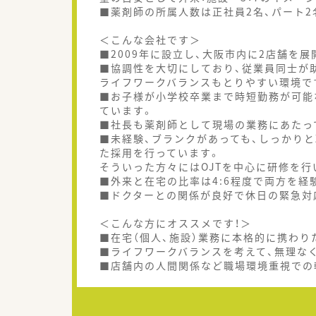
■薬剤師の所属人数は正社員2名、パート
＜こんな会社です＞
■2009年に設立し、大阪市内に2店舗を展
■協調性を大切にしており、従業員同士が
ライフワークバランスもとりやすい環境で
■お子様が小学校卒業まで時短勤務が可能
ています。
■社長も薬剤師として現場の業務にあたっ
■未経験、ブランクがあっても、しっかり
た採用を行っています。
そういった方々にはOJTを中心に研修を行
■外来と在宅の比率は4:6程度で両方を経
■ドクターとの関係が良好で休日の緊急対
＜こんな方にオススメです！＞
■在宅（個人、施設）業務に本格的に携わり
■ライフワークバランスを考えて、無理な
■店舗内の人間関係など職場環境重視での