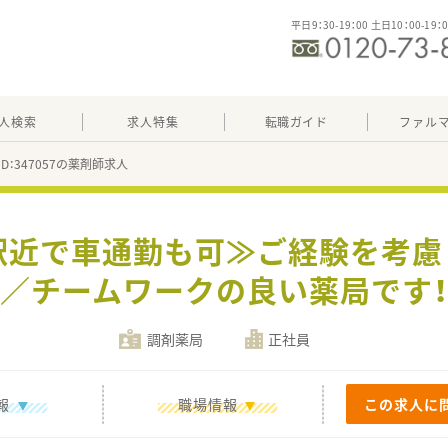
平日9：30-19：00 土日10：00-19：
人検索
求人特集
転職ガイド
ファル
ID：347057の薬剤師求人
駅近で車通勤も可≫ご経験を考
／チームワークの良い薬局です
調剤薬局
正社員
報
職場情報
この求人に