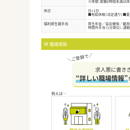
※休憩：実働6時間未満は休
休日
日+1日
■有給休暇（法定通り）■
福利厚生諸手当
厚生年金／協会健保／雇用
時間外手当（1分単位）、通
職場情報
求人票に書き
“詳しい職場情報”