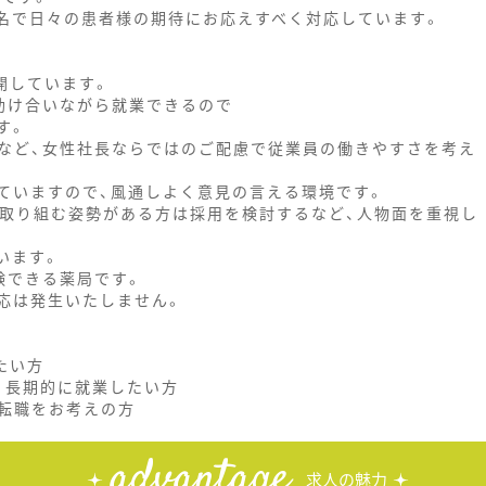
2名で日々の患者様の期待にお応えすべく対応しています。
開しています。
助け合いながら就業できるので
す。
など、女性社長ならではのご配慮で従業員の働きやすさを考え
ていますので、風通しよく意見の言える環境です。
と取り組む姿勢がある方は採用を検討するなど、人物面を重視し
います。
験できる薬局です。
応は発生いたしません。
たい方
く長期的に就業したい方
転職をお考えの方
advantage
求人の魅力