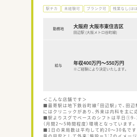
駅チカ
未経験可
ブランク可
残業なし(ほ
大阪府 大阪市東住吉区
勤務地
田辺駅 (大阪メトロ谷町線)
年収400万円～550万円
給与
※ご経験により決定いたします。
＜こんな店舗です＞
■最寄駅は地下鉄谷町線「田辺駅」で、田辺
にはクリニックがあり、外来は内科を主に
■駅よりスグでベースのシフトは平日①9-
（月間2～5時間程度）環境となっています。
■1日の来局数は平均して約20～30名です
量の目安として外来：施設＝3：7のイメー