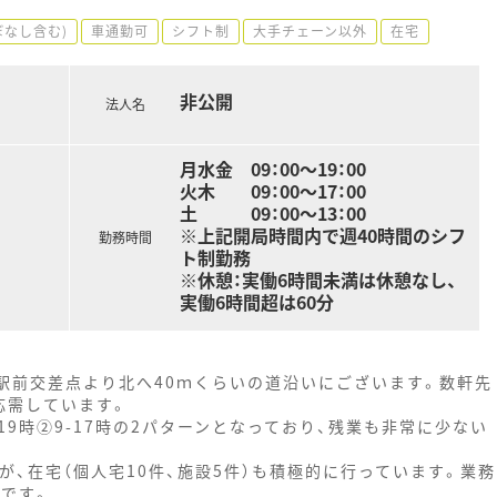
ぼなし含む)
車通勤可
シフト制
大手チェーン以外
在宅
非公開
法人名
月水金 09：00～19：00
火木 09：00～17：00
土 09：00～13：00
※上記開局時間内で週40時間のシフ
勤務時間
ト制勤務
※休憩：実働6時間未満は休憩なし、
実働6時間超は60分
駅前交差点より北へ40ｍくらいの道沿いにございます。数軒先
応需しています。
19時②9-17時の2パターンとなっており、残業も非常に少ない
が、在宅（個人宅10件、施設5件）も積極的に行っています。業務
ジです。