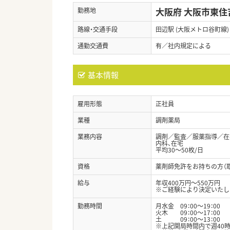
大阪府 大阪市東住
勤務地
路線・交通手段
田辺駅 (大阪メトロ谷町線)
通勤交通費
有／社内規定による
基本情報
雇用形態
正社員
業種
調剤薬局
業務内容
調剤／監査／服薬指導／在宅
内科、在宅
平均30～50枚/日
資格
薬剤師免許をお持ちの方（
給与
年収400万円～550万円
※ご経験により決定いたし
勤務時間
月水金 09：00～19：00
火木 09：00～17：00
土 09：00～13：00
※上記開局時間内で週40