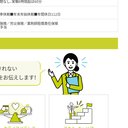
憩なし、実働6時間超は60分
夏季休暇■年末年始休暇■年間休日112日
保険／労災保険／薬剤師賠償責任保険
勤手当
きれない
をお伝えします！