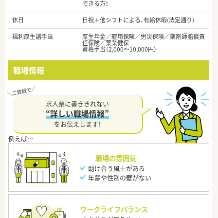
できる方！
休日
日祝＋他シフトによる、有給休暇(法定通り)
福利厚生諸手当
厚生年金／雇用保険／労災保険／薬剤師賠償責
任保険／薬業健保
資格手当（2,000～10,000円）
職場情報
求人票に書ききれない
“詳しい職場情報”
をお伝えします！
職場の雰囲気
助け合う風土がある
年齢や性別の壁がない
ワークライフバランス