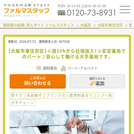
平日9：30-19：00 土日10：00-19：00
薬剤師の転職・求人サイト ファルマスタッフ
大阪府
大阪市東住吉区
求
更新日：
2026/07/23
薬剤師求人ID：
407838
【大阪市東住吉区】≪週20hから社保加入！≫安定薬局で
のパート♪安心して働ける大手薬局です。
調剤薬局
パート・アルバイト
この求人に
検討リストに
問い合わせる
追加
駅チカ
未経験可
ブランク可
教育制度あり
シフト制
大手チェーン