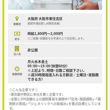
大阪府 大阪市東住吉区
東部市場前駅 (JR関西本線)
勤務地
時給1,800円～2,000円
※ご経験・前職給与を考慮の上で決定致します。
給与
非公開
法人名
月火水木金土
09：00～19：00（休憩60分）
※上記より、時間・日数ご相談下さい。
勤務時間
※週30時間程度入れる方歓迎／土曜日・夜勤務
できる方！
◇こんな企業です◇
・東京都中野区に本社を置く企業です。
・全国に200店舗以上の調剤薬局を展開中！「在宅・施設調剤」・「薬
剤師の育成」・「ジェネリックへの取組み」を重点目標としていま
す。