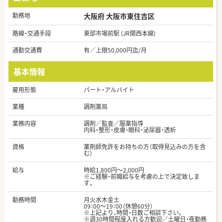
勤務地
大阪府 大阪市東住吉区
路線・交通手段
東部市場前駅 (JR関西本線)
通勤交通費
有／上限50,000円迄/月
基本情報
雇用形態
パート・アルバイト
業種
調剤薬局
業務内容
調剤／監査／服薬指導
内科・整形・皮膚・眼科・泌尿器・透析
資格
薬剤師免許をお持ちの方（取得見込みの方を含
む）
給与
時給1,800円～2,000円
※ご経験・前職給与を考慮の上で決定致しま
す。
勤務時間
月火水木金土
09：00～19：00（休憩60分）
※上記より、時間・日数ご相談下さい。
※週30時間程度入れる方歓迎／土曜日・夜勤務