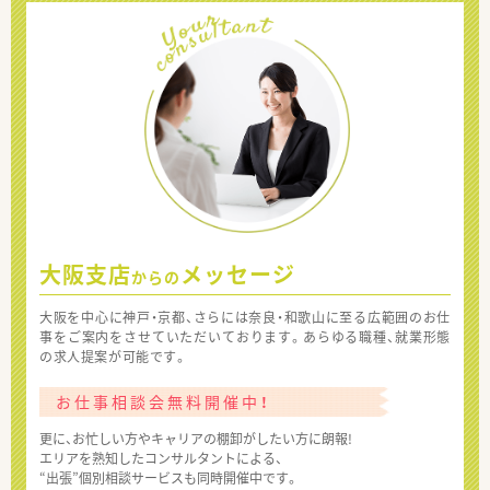
大阪支店
メッセージ
からの
大阪を中心に神戸・京都、さらには奈良・和歌山に至る広範囲のお仕
事をご案内をさせていただいております。あらゆる職種、就業形態
の求人提案が可能です。
お仕事相談会無料開催中！
更に、お忙しい方やキャリアの棚卸がしたい方に朗報!
エリアを熟知したコンサルタントによる、
“出張”個別相談サービスも同時開催中です。