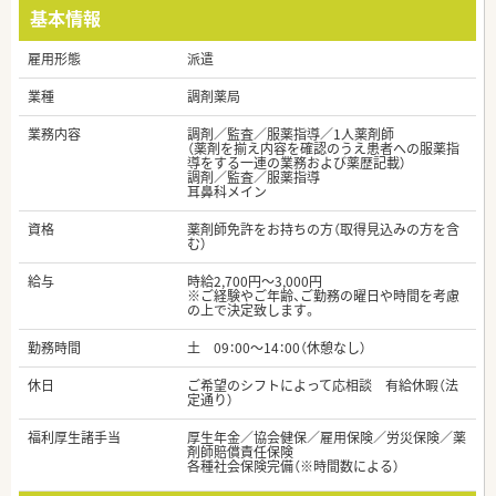
基本情報
雇用形態
派遣
業種
調剤薬局
業務内容
調剤／監査／服薬指導／1人薬剤師
（薬剤を揃え内容を確認のうえ患者への服薬指
導をする一連の業務および薬歴記載）
調剤／監査／服薬指導
耳鼻科メイン
資格
薬剤師免許をお持ちの方（取得見込みの方を含
む）
給与
時給2,700円～3,000円
※ご経験やご年齢、ご勤務の曜日や時間を考慮
の上で決定致します。
勤務時間
土 09：00～14：00（休憩なし）
休日
ご希望のシフトによって応相談 有給休暇（法
定通り）
福利厚生諸手当
厚生年金／協会健保／雇用保険／労災保険／薬
剤師賠償責任保険
各種社会保険完備（※時間数による）