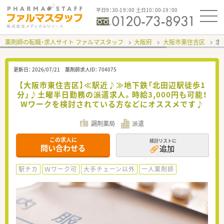
平日9：30-19：00 土日10：00-19：00
薬剤師の転職・求人サイト ファルマスタッフ
大阪府
大阪市東住吉区
求
更新日：
2026/07/21
薬剤師求人ID：
704075
【大阪市東住吉区】≪駅近♪≫地下鉄「北田辺駅徒歩1
分」♪土曜半日勤務の派遣求人。時給3,000円も可能！
Wワークを検討されている方などにオススメです♪
調剤薬局
派遣
この求人に
検討リストに
問い合わせる
追加
駅チカ
Ｗワーク可
大手チェーン以外
一人薬剤師