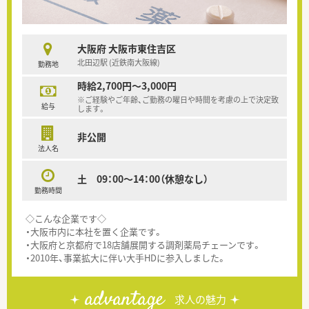
大阪府 大阪市東住吉区
北田辺駅 (近鉄南大阪線)
勤務地
時給2,700円～3,000円
※ご経験やご年齢、ご勤務の曜日や時間を考慮の上で決定致
給与
します。
非公開
法人名
土 09：00～14：00（休憩なし）
勤務時間
◇こんな企業です◇
・大阪市内に本社を置く企業です。
・大阪府と京都府で18店舗展開する調剤薬局チェーンです。
・2010年、事業拡大に伴い大手HDに参入しました。
advantage
求人の魅力