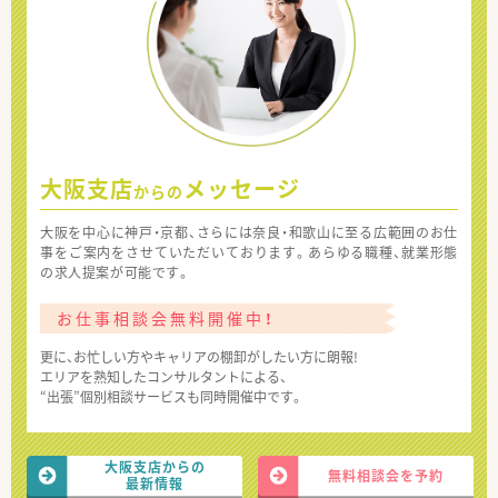
大阪支店
メッセージ
からの
大阪を中心に神戸・京都、さらには奈良・和歌山に至る広範囲のお仕
事をご案内をさせていただいております。あらゆる職種、就業形態
の求人提案が可能です。
お仕事相談会無料開催中！
更に、お忙しい方やキャリアの棚卸がしたい方に朗報!
エリアを熟知したコンサルタントによる、
“出張”個別相談サービスも同時開催中です。
大阪支店からの
無料相談会を予約
最新情報