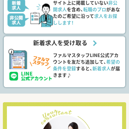
サイト上に掲載していない
非公
開求人
を含め、
転職のプロ
があな
たのご希望に沿って
求人をお探
しします！
新着求人を受け取る
ファルマスタッフLINE公式アカ
ウントを友だち追加して、
希望の
条件を登録
すると、
新着求人
が届
きます♪