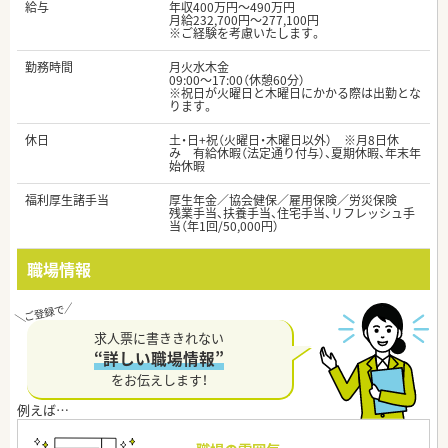
給与
年収400万円～490万円
月給232,700円～277,100円
※ご経験を考慮いたします。
勤務時間
月火水木金
09:00～17:00（休憩60分）
※祝日が火曜日と木曜日にかかる際は出勤とな
ります。
休日
土・日+祝（火曜日・木曜日以外） ※月8日休
み 有給休暇（法定通り付与）、夏期休暇、年末年
始休暇
福利厚生諸手当
厚生年金／協会健保／雇用保険／労災保険
残業手当、扶養手当、住宅手当、リフレッシュ手
当（年1回/50,000円）
職場情報
求人票に書ききれない
“詳しい職場情報”
をお伝えします！