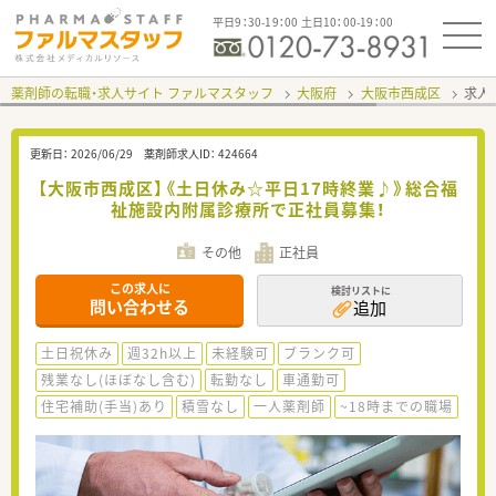
平日9：30-19：00 土日10：00-19：00
薬剤師の転職・求人サイト ファルマスタッフ
大阪府
大阪市西成区
求人I
更新日：
2026/06/29
薬剤師求人ID：
424664
【大阪市西成区】《土日休み☆平日17時終業♪》総合福
祉施設内附属診療所で正社員募集！
その他
正社員
この求人に
検討リストに
問い合わせる
追加
土日祝休み
週32h以上
未経験可
ブランク可
残業なし(ほぼなし含む)
転勤なし
車通勤可
住宅補助(手当)あり
積雪なし
一人薬剤師
~18時までの職場