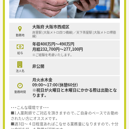
大阪府 大阪市西成区
岸里駅 (大阪メトロ四つ橋線)／天下茶屋駅 (大阪メトロ堺筋
勤務地
線)
年収400万円～490万円
月給232,700円～277,100円
給与
※ご経験を考慮いたします。
非公開
法人名
月火水木金
09:00～17:00（休憩60分）
※祝日が火曜日と木曜日にかかる際は出勤とな
勤務時間
ります。
・・・こんな環境です・・・
■1人薬剤師でご対応を頂きますので、ご自身のペースでお勤め
されたい方にオススメです。
■週3日～４日程度あればこなせる業務量になりますので、十分