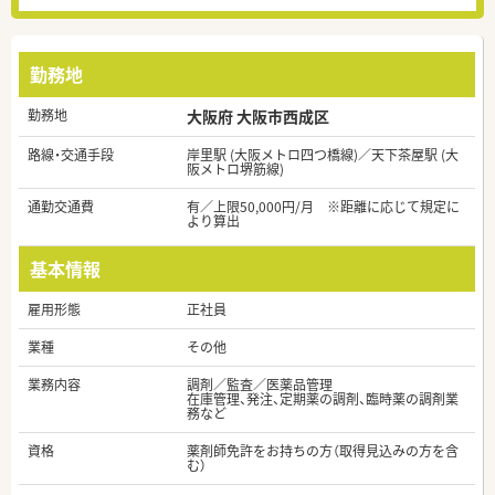
勤務地
勤務地
大阪府 大阪市西成区
路線・交通手段
岸里駅 (大阪メトロ四つ橋線)／天下茶屋駅 (大
阪メトロ堺筋線)
通勤交通費
有／上限50,000円/月 ※距離に応じて規定に
より算出
基本情報
雇用形態
正社員
業種
その他
業務内容
調剤／監査／医薬品管理
在庫管理、発注、定期薬の調剤、臨時薬の調剤業
務など
資格
薬剤師免許をお持ちの方（取得見込みの方を含
む）