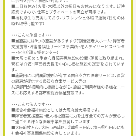
に余裕を持った勤務が可能です。
■土日お休み！火曜・木曜以外の祝日もお休みになります。17時
終業ですので、仕事とプライベートの両立が可能です。
■福利厚生も充実しており、リフレッシュ休暇で連続7日間の休
暇も取得可能です！
・・・こんな施設です・・・
■当施設には5つの施設があります（特別養護老人ホーム・障害者
支援施設・障害者福祉サービス事業所・老人デイサービスセンタ
ー・在宅介護支援センター）
■大阪で初めて重症心身障害児施設の設置・運営に取り組まれ、
現在は介護・障害者支援を中心に福祉施設の運営をされていま
す。
■施設内には附属診療所が有する歯科を含む医療サービス、直営
の厨房が提供する良質な食事サービス等の
共通部門が横断的に機能しながら、施設ご利用者様の多様なニー
ズにお応えする都市型総合福祉施設です。
・・・こんな法人です・・・
■総合社会福祉施設としては大阪府最大規模です。
■障害者支援施設・老人福祉施設に力を注ぎ全ての方々が安心し
て過ごせる様々な医療事業を展開しています
■大阪府枚方市、大阪市西成区、兵庫県三田市、埼玉県行田市にも
社会福祉事業関係施設を有しています。