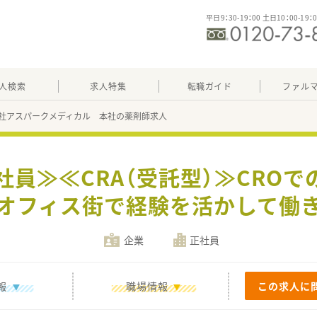
平日9：30-19：00 土日10：00-19：
人検索
求人特集
転職ガイド
ファル
社アスパークメディカル 本社の薬剤師求人
社員≫≪CRA（受託型）≫CR
オフィス街で経験を活かして働
企業
正社員
報
職場情報
この求人に