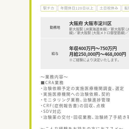
駅チカ
年間休日120日以上
土日祝休み
転
大阪府 大阪市淀川区
勤務地
新大阪駅 (JR東海道本線)／新大阪駅 (
線)／新大阪駅 (大阪メトロ御堂筋線)／
年収400万円～750万円
月給250,000円～468,000円
給与
※ご経験により決定いたします。
～業務内容～
■CRA業務
・治験依頼予定の実施医療機関調査、選定
・実施医療機関への治験依頼、契約
・モニタリング業務、治験進捗管理
・CRF(症例報告書)の回収、点検
・SDV対応
・治験薬の交付・回収業務、治験終了手続き
～こんな経験をお持ちの方におススメ～