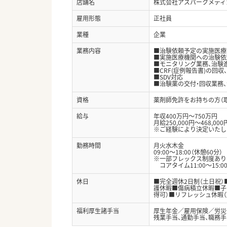
店舗名
株式会社アスパークメディ
雇用形態
正社員
業種
企業
業務内容
■治験依頼予定の実施医療
■実施医療機関への治験依
■モニタリング業務、治験
■CRF(症例報告書)の回収
■SDV対応
■治験薬の交付・回収業務
資格
薬剤師免許をお持ちの方（
給与
年収400万円～750万円
月給250,000円～468,000
※ご経験により決定いたし
勤務時間
月火水木金
09:00～18:00（休憩60分）
※一部フレックス制度あり
コアタイム11:00～15:0
休日
■完全週休2日制（土日祝）
護休暇■傷病積立休暇■子
得可）■リフレッシュ休暇（
福利厚生諸手当
厚生年金／雇用保険／労災
残業手当、通勤手当、職務手当