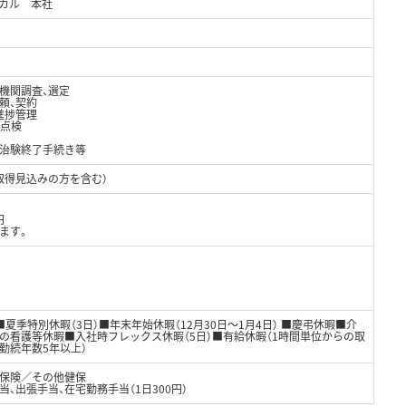
カル 本社
機関調査、選定
頼、契約
進捗管理
、点検
、治験終了手続き等
取得見込みの方を含む）
円
ます。
0
■夏季特別休暇（3日）■年末年始休暇（12月30日～1月4日） ■慶弔休暇■介
の看護等休暇■入社時フレックス休暇（5日）■有給休暇（1時間単位からの取
勤続年数5年以上）
保険／その他健保
、出張手当、在宅勤務手当（1日300円）