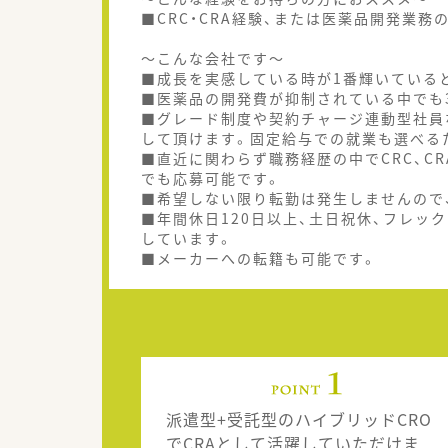
■CRC・CRA経験、または医薬品開発業務
～こんな会社です～
■成長を実感している時が1番輝いている
■医薬品の開発費が抑制されている中でも3
■グレード制度や契約チャージ連動型社員
して頂けます。固定給与での就業も選べる
■直近に関わらず職務経歴の中でCRC、C
でも応募可能です。
■希望しない限り転勤は発生しませんので
■年間休日120日以上、土日祝休、フレッ
しています。
■メーカーへの転籍も可能です。
派遣型+受託型のハイブリッドCRO
でCRAとして活躍していただけま