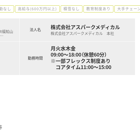
勤なし
高給与(600万円以上)
積雪なし
教育制度あり
大手チェー
株式会社アスパークメディカル
法人名
JR福知山
株式会社アスパークメディカル 本社
…
月火水木金
09:00～18:00（休憩60分）
勤務時間
※一部フレックス制度あり
コアタイム11:00～15:00
等