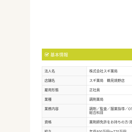
基本情報
法人名
株式会社スギ薬局
店舗名
スギ薬局 鶴見焼野店
雇用形態
正社員
業種
調剤薬局
業務内容
調剤／監査／服薬指導／O
総合科目
資格
薬剤師免許をお持ちの方（
給与
年収400万円～770万円