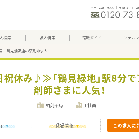
平日9：30-19：00 土日10：00-19：
人検索
求人特集
転職ガイド
ファル
局 鶴見焼野店の薬剤師求人
日祝休み♪≫「鶴見緑地」駅8分
剤師さまに人気！
調剤薬局
正社員
報
職場情報
この求人に