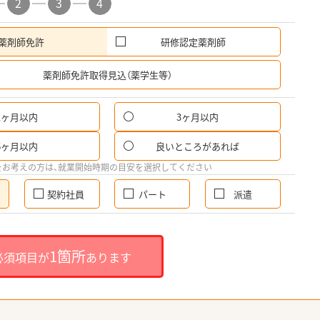
2
3
4
薬剤師免許
研修認定薬剤師
希
薬剤師免許取得見込（薬学生等）
1ヶ月以内
3ヶ月以内
6ヶ月以内
良いところがあれば
をお考えの方は、就業開始時期の目安を選択してください
契約社員
パート
派遣
1箇所
必須項目が
あります