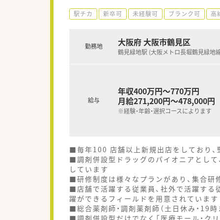
駅チカ
新卒可
未経験可
ブランク可
高
大阪府 大阪市鶴見区
勤務地
鶴見緑地駅 (大阪メトロ長堀鶴見緑地線
年収400万円～770万円
月給271,200円～478,000円
給与
※経験・年齢・選択コースによります
■毎年100 店舗以上新規出店をしており
■調剤併設型ドラッグのパイオニアとして、
しています
■研修制度は様々なプランがあり、集合研
■店舗で活躍する従業員、社外で活躍する
躍ができるフィールドを用意されています
■総合薬剤師・調剤薬剤師（土日休み・19
■調剤併設型だけでなく「医療モール・クリ