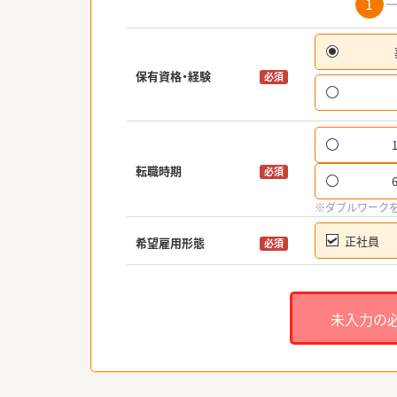
1
保有資格・経験
必須
転職時期
必須
※ダブルワーク
正社員
希望雇用形態
必須
未入力の