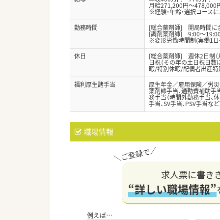
月給271,200円～478,000
※経験・年齢・選択コース
勤務時間
[総合薬剤師] 開局時間
[調剤薬剤師] 9:00～19:
※変形労働時間制(実働1日
休日
[総合薬剤師] 週休2日制（
日祝（その年の土日祝日数によ
暇/特別休暇/配偶者出産特
福利厚生諸手当
厚生年金／雇用保険／労災
薬剤師手当、通勤費補助手当
務手当（時間外勤務手当、休
手当、SV手当、PSV手当など
職場情報
求人票に書き
“詳しい職場情報”