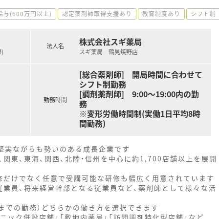
給与(600万円以上)
認定薬剤師取得支援あり
教育制度あり
シフト制
株式会社スギ薬局
法人名
)
スギ薬局 鶴見焼野店
[総合薬剤師] 開局時間に合わせて
シフト制勤務
[調剤薬剤師] 9:00～19:00内の勤
勤務時間
務
※変形労働時間制(実働1日平均8時
間勤務)
、堅実ながらも勢いのある成長企業です
関東、東海、関西、北陸・信州を中心に約1,700店舗以上を展開
修だけでなく任意で受講可能な研修も幅広く用意されています
従業員、将来経営幹部となる従業員など、薬剤師として様々な活
時までの勤務）どちらかの働き方を選択できます
ニック併設店舗」「敷地内薬局」「訪問調剤特化型店舗」など