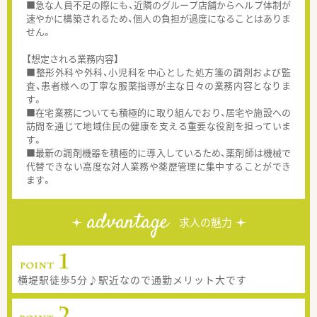
■急な人員不足の際にも、近隣のグループ店舗からヘルプ体制が
速やかに構築されるため、個人の負担が過度になることはありま
せん。
【想定される業務内容】
■整形外科や外科、小児科を中心とした処方箋の調剤および監
査、患者様への丁寧な服薬指導が主な日々の業務内容となりま
す。
■在宅業務についても積極的に取り組んでおり、居宅や施設への
訪問を通じて地域住民の健康を支える重要な役割を担っていま
す。
■最新の調剤機器を積極的に導入しているため、薬剤師は機械で
代替できない高度な対人業務や薬歴管理に集中することができ
ます。
advantage
求人の魅力
横堤駅徒歩5分♪駅近なので通勤メリット大です