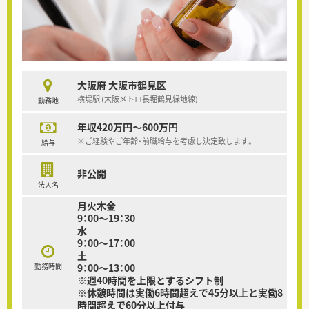
大阪府 大阪市鶴見区
横堤駅 (大阪メトロ長堀鶴見緑地線)
勤務地
年収420万円～600万円
※ご経験やご年齢・前職給与を考慮し決定致します。
給与
非公開
法人名
月火木金
9：00～19：30
水
9：00～17：00
土
勤務時間
9：00～13：00
※週40時間を上限とするシフト制
※休憩時間は実働6時間超えで45分以上と実働8
時間超えで60分以上付与