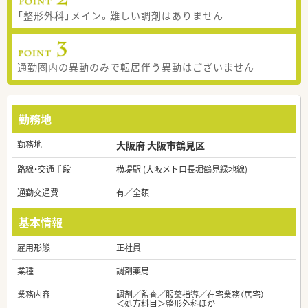
「整形外科」メイン。難しい調剤はありません
通勤圏内の異動のみで転居伴う異動はございません
勤務地
勤務地
大阪府 大阪市鶴見区
路線・交通手段
横堤駅 (大阪メトロ長堀鶴見緑地線)
通勤交通費
有／全額
基本情報
雇用形態
正社員
業種
調剤薬局
業務内容
調剤／監査／服薬指導／在宅業務（居宅）
＜処方科目＞整形外科ほか