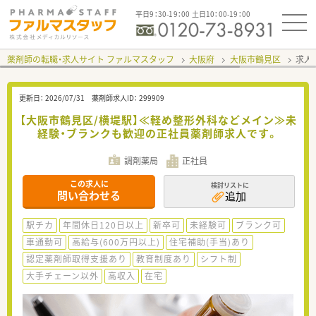
平日9：30-19：00 土日10：00-19：00
薬剤師の転職・求人サイト ファルマスタッフ
大阪府
大阪市鶴見区
求人I
更新日：
2026/07/31
薬剤師求人ID：
299909
【大阪市鶴見区/横堤駅】≪軽め整形外科などメイン≫未
経験・ブランクも歓迎の正社員薬剤師求人です。
調剤薬局
正社員
この求人に
検討リストに
問い合わせる
追加
駅チカ
年間休日120日以上
新卒可
未経験可
ブランク可
車通勤可
高給与(600万円以上)
住宅補助(手当)あり
認定薬剤師取得支援あり
教育制度あり
シフト制
大手チェーン以外
高収入
在宅