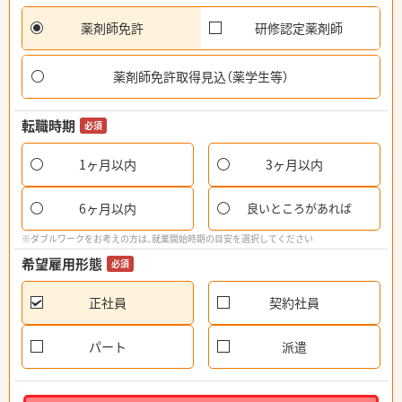
薬剤師免許
研修認定薬剤師
薬剤師免許取得見込（薬学生等）
転職時期
必須
1ヶ月以内
3ヶ月以内
6ヶ月以内
良いところがあれば
※ダブルワークをお考えの方は、就業開始時期の目安を選択してください
希望雇用形態
必須
正社員
契約社員
パート
派遣