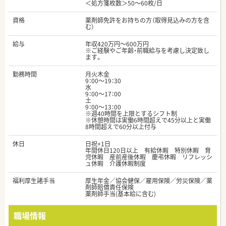
＜処方箋枚数＞50～60枚/日
資格
薬剤師免許をお持ちの方（取得見込みの方を含
む）
給与
年収420万円～600万円
※ご経験やご年齢・前職給与を考慮し決定致し
ます。
勤務時間
月火木金
9：00～19：30
水
9：00～17：00
土
9：00～13：00
※週40時間を上限とするシフト制
※休憩時間は実働6時間超えで45分以上と実働
8時間超えで60分以上付与
休日
日祝+1日
年間休日120日以上 有給休暇 特別休暇 育
児休暇 産前産後休暇 慶弔休暇 リフレッシ
ュ休暇 介護休暇制度
福利厚生諸手当
厚生年金／協会健保／雇用保険／労災保険／薬
剤師賠償責任保険
薬剤師手当(基本給に含む)
職場情報