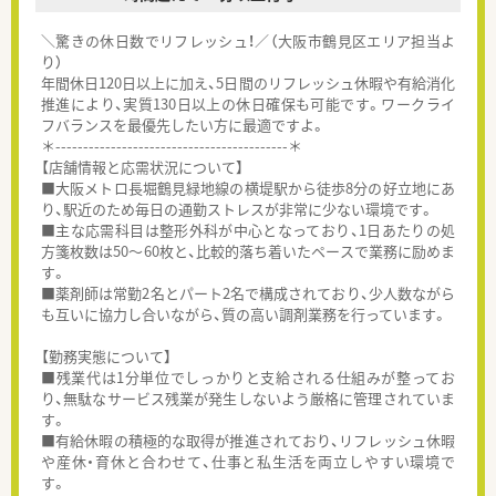
＼驚きの休日数でリフレッシュ！／（大阪市鶴見区エリア担当よ
り）
年間休日120日以上に加え、5日間のリフレッシュ休暇や有給消化
推進により、実質130日以上の休日確保も可能です。ワークライ
フバランスを最優先したい方に最適ですよ。
＊------------------------------------------＊
【店舗情報と応需状況について】
■大阪メトロ長堀鶴見緑地線の横堤駅から徒歩8分の好立地にあ
り、駅近のため毎日の通勤ストレスが非常に少ない環境です。
■主な応需科目は整形外科が中心となっており、1日あたりの処
方箋枚数は50～60枚と、比較的落ち着いたペースで業務に励めま
す。
■薬剤師は常勤2名とパート2名で構成されており、少人数ながら
も互いに協力し合いながら、質の高い調剤業務を行っています。
【勤務実態について】
■残業代は1分単位でしっかりと支給される仕組みが整ってお
り、無駄なサービス残業が発生しないよう厳格に管理されていま
す。
■有給休暇の積極的な取得が推進されており、リフレッシュ休暇
や産休・育休と合わせて、仕事と私生活を両立しやすい環境で
す。