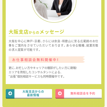
大阪支店
メッセージ
からの
大阪を中心に神戸・京都、さらには奈良・和歌山に至る広範囲のお仕
事をご案内をさせていただいております。あらゆる職種、就業形態
の求人提案が可能です。
お仕事相談会無料開催中！
更に、お忙しい方やキャリアの棚卸がしたい方に朗報!
エリアを熟知したコンサルタントによる、
“出張”個別相談サービスも同時開催中です。
大阪支店からの
無料相談会を予約
最新情報