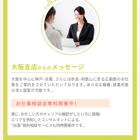
大阪支店
メッセージ
からの
大阪を中心に神戸・京都、さらには奈良・和歌山に至る広範囲のお仕
事をご案内をさせていただいております。あらゆる職種、就業形態
の求人提案が可能です。
お仕事相談会無料開催中！
更に、お忙しい方やキャリアの棚卸がしたい方に朗報!
エリアを熟知したコンサルタントによる、
“出張”個別相談サービスも同時開催中です。