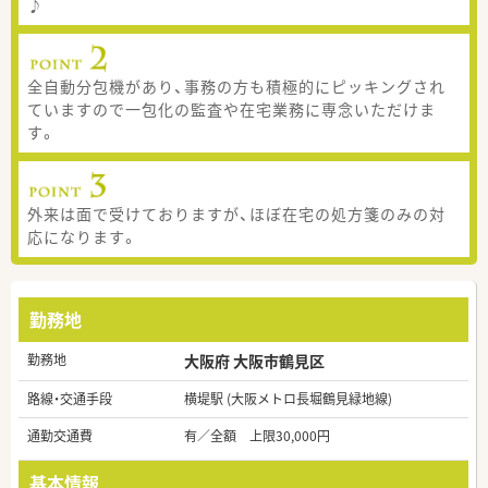
♪
全自動分包機があり、事務の方も積極的にピッキングされ
ていますので一包化の監査や在宅業務に専念いただけま
す。
外来は面で受けておりますが、ほぼ在宅の処方箋のみの対
応になります。
勤務地
勤務地
大阪府 大阪市鶴見区
路線・交通手段
横堤駅 (大阪メトロ長堀鶴見緑地線)
通勤交通費
有／全額 上限30,000円
基本情報