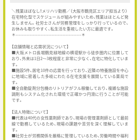
＼残業ほぼなし！メリハリ勤務／（大阪市鶴見区エリア担当より）
在宅特化型でスケジュールが組みやすいため、残業はほとんど発
生しません。社労士さんが労務管理をしっかり行っているので、
お休みも取りやすく、私生活を重視したい方に最適です。
＊------------------------------------------＊
【店舗情報と応需状況について】
■大阪メトロ長堀鶴見緑地線の横堤駅から徒歩圏内に位置して
おり、外来は1日2〜3枚程度と非常に少なく、在宅に特化していま
す。
■施設5件、居宅10件の応需を行っており、近隣の特養施設を中心
に地域に密着した多岐にわたる在宅支援を展開している薬局で
す。
■全自動錠剤分包機のリトリアがフル稼働しており、複雑な施設
調剤もシステム化された環境で正確かつ円滑に行うことが可能
です。
【法人特徴について】
■代表は40代の女性薬剤師であり、現場の管理薬剤師として最前
線で勤務しているため、現場の課題や苦労を深く理解していま
す。
■社労士が労務関係を厳格に管理しているため、労働時間や福利