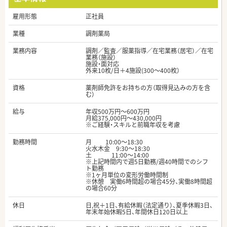
雇用形態
正社員
業種
調剤薬局
業務内容
調剤／監査／服薬指導／在宅業務（居宅）／在宅
業務（施設）
施設・面対応
外来10枚/日＋4施設(300～400枚）
資格
薬剤師免許をお持ちの方（取得見込みの方を含
む）
給与
年収500万円～600万円
月給375,000円～430,000円
※ご経験・スキルと前職年収を考慮
勤務時間
月 10:00～18:30
火水木金 9:30～18:30
土 11:00〜14:00
※上記時間内で週5日勤務/週40時間でのシフ
ト勤務
※1ヶ月単位の変形労働時間制
※休憩 実働6時間超の場合45分、実働8時間超
の場合60分
休日
日,祝＋1日、有給休暇（法定通り）、夏季休暇3日、
年末年始休暇5日、年間休日120日以上