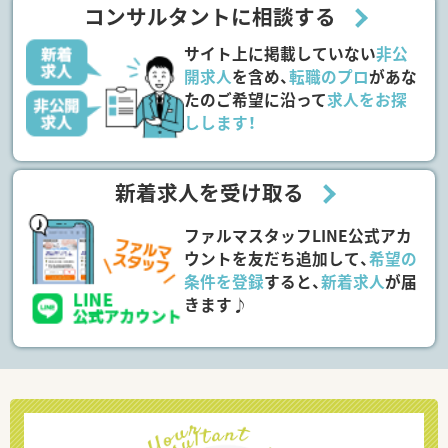
コンサルタントに相談する
サイト上に掲載していない
非公
開求人
を含め、
転職のプロ
があな
たのご希望に沿って
求人をお探
しします！
新着求人を受け取る
ファルマスタッフLINE公式アカ
ウントを友だち追加して、
希望の
条件を登録
すると、
新着求人
が届
きます♪