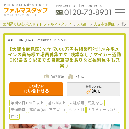
平日9：30-19：00 土日10：00-19：00
薬剤師の転職・求人サイト ファルマスタッフ
大阪府
大阪市鶴見区
求人I
更新日：
2026/06/30
薬剤師求人ID：
392225
【大阪市鶴見区】≪年収600万円も相談可能!!≫在宅メ
インの薬局様で増員募集です！残業なし♪マイカー通勤
OK！最寄り駅までの自転車貸出ありなど福利厚生も充
実♪
調剤薬局
正社員
この求人に
検討リストに
問い合わせる
追加
年間休日120日以上
週32h以上
未経験可
転勤なし
車通勤可
高給与(600万円以上)
シフト制
大手チェーン以外
在宅