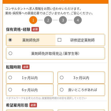
コンサルタントへ求人情報をお問い合わせいただけます。
薬局・病院等への直接応募ではございませんので、ご安心ください。
1
2
3
4
保有資格・経験
必須
薬剤師免許
研修認定薬剤師
薬剤師免許取得見込（薬学生等）
転職時期
必須
1ヶ月以内
3ヶ月以内
6ヶ月以内
良いところがあれば
※ダブルワークをお考えの方は、就業開始時期の目安を選択してください
希望雇用形態
必須