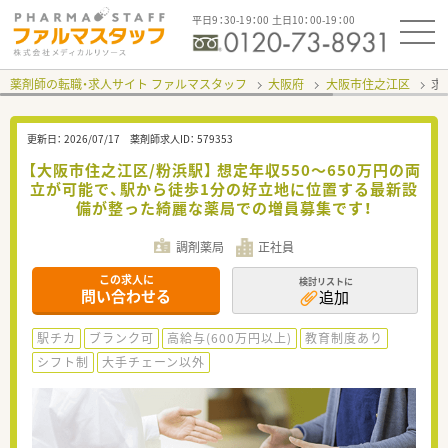
平日9：30-19：00 土日10：00-19：00
薬剤師の転職・求人サイト ファルマスタッフ
大阪府
大阪市住之江区
求
更新日：
2026/07/17
薬剤師求人ID：
579353
【大阪市住之江区/粉浜駅】 想定年収550〜650万円の両
立が可能で、駅から徒歩1分の好立地に位置する最新設
備が整った綺麗な薬局での増員募集です！
調剤薬局
正社員
この求人に
検討リストに
問い合わせる
追加
駅チカ
ブランク可
高給与(600万円以上)
教育制度あり
シフト制
大手チェーン以外