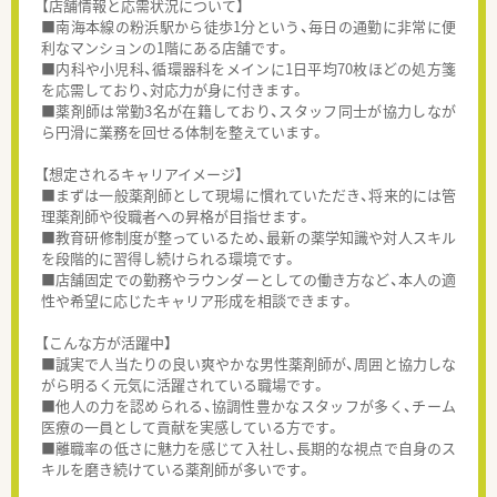
【店舗情報と応需状況について】
■南海本線の粉浜駅から徒歩1分という、毎日の通勤に非常に便
利なマンションの1階にある店舗です。
■内科や小児科、循環器科をメインに1日平均70枚ほどの処方箋
を応需しており、対応力が身に付きます。
■薬剤師は常勤3名が在籍しており、スタッフ同士が協力しなが
ら円滑に業務を回せる体制を整えています。
【想定されるキャリアイメージ】
■まずは一般薬剤師として現場に慣れていただき、将来的には管
理薬剤師や役職者への昇格が目指せます。
■教育研修制度が整っているため、最新の薬学知識や対人スキル
を段階的に習得し続けられる環境です。
■店舗固定での勤務やラウンダーとしての働き方など、本人の適
性や希望に応じたキャリア形成を相談できます。
【こんな方が活躍中】
■誠実で人当たりの良い爽やかな男性薬剤師が、周囲と協力しな
がら明るく元気に活躍されている職場です。
■他人の力を認められる、協調性豊かなスタッフが多く、チーム
医療の一員として貢献を実感している方です。
■離職率の低さに魅力を感じて入社し、長期的な視点で自身のス
キルを磨き続けている薬剤師が多いです。