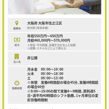
大阪府 大阪市住之江区
粉浜駅 (南海本線)
勤務地
年収550万円～650万円
月給460,000円～570,000円
給与
※想定・平均残業、各種手当を含んだ総額
※経験・スキルなどにより異なる
非公開
法人名
月水金 09：00～19：00
火木 09：00～18：00
土 09：00～13：00
※休憩 実働6時間超の場合45分、実働8時間超
の場合60分
勤務時間
※9:00～19:00の間で実働4～9時間、原則週5
日・週平均40時間のシフト勤務、1ヶ月単位の変
形労働時間制