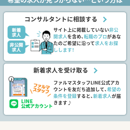
コンサルタントに相談する
サイト上に掲載していない
非公
開求人
を含め、
転職のプロ
があな
たのご希望に沿って
求人をお探
しします！
新着求人を受け取る
ファルマスタッフLINE公式アカ
ウントを友だち追加して、
希望の
条件を登録
すると、
新着求人
が届
きます♪