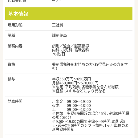
通勤交通費
有／-
基本情報
雇用形態
正社員
業種
調剤薬局
業務内容
調剤／監査／服薬指導
内科, 小児科, 循環器科
70枚/日
資格
薬剤師免許をお持ちの方（取得見込みの方を含
む）
給与
年収550万円～650万円
月給460,000円～570,000円
※想定・平均残業、各種手当を含んだ総額
※経験・スキルなどにより異なる
勤務時間
月水金 09：00～19：00
火木 09：00～18：00
土 09：00～13：00
※休憩 実働6時間超の場合45分、実働8時間超
の場合60分
※9:00～19:00の間で実働4～9時間、原則週5
日・週平均40時間のシフト勤務、1ヶ月単位の変
形労働時間制