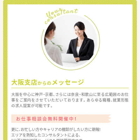
大阪支店
メッセージ
からの
大阪を中心に神戸・京都、さらには奈良・和歌山に至る広範囲のお仕
事をご案内をさせていただいております。あらゆる職種、就業形態
の求人提案が可能です。
お仕事相談会無料開催中！
更に、お忙しい方やキャリアの棚卸がしたい方に朗報!
エリアを熟知したコンサルタントによる、