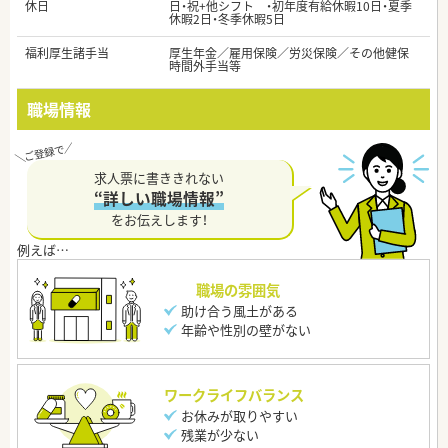
休日
日・祝+他シフト ・初年度有給休暇10日・夏季
休暇2日・冬季休暇5日
福利厚生諸手当
厚生年金／雇用保険／労災保険／その他健保
時間外手当等
職場情報
求人票に書ききれない
“詳しい職場情報”
をお伝えします！
職場の雰囲気
助け合う風土がある
年齢や性別の壁がない
ワークライフバランス
お休みが取りやすい
残業が少ない