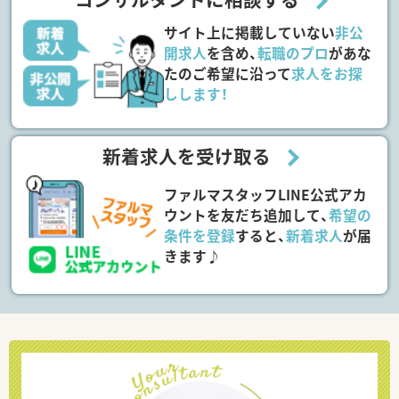
サイト上に掲載していない
非公
開求人
を含め、
転職のプロ
があな
たのご希望に沿って
求人をお探
しします！
新着求人を受け取る
ファルマスタッフLINE公式アカ
ウントを友だち追加して、
希望の
条件を登録
すると、
新着求人
が届
きます♪