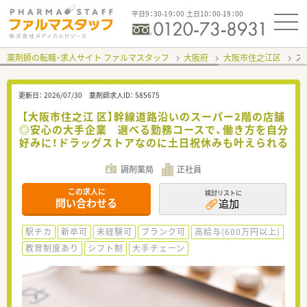
平日9：30-19：00 土日10：00-19：00
薬剤師の転職・求人サイト ファルマスタッフ
大阪府
大阪市住之江区
ス
更新日：
2026/07/30
薬剤師求人ID：
585675
【大阪市住之江 区】幹線道路沿いのスーパー2階の店舗
◎安心の大手企業 選べる勤務コースで、働き方を自分
好みに！ドラッグストアなのに土日祝休みも叶えられる
調剤薬局
正社員
この求人に
検討リストに
問い合わせる
追加
駅チカ
新卒可
未経験可
ブランク可
高給与(600万円以上)
教育制度あり
シフト制
大手チェーン