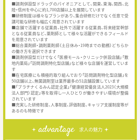
■調剤併設型ドラッグのパイオニアとして、関東、東海、関西、北
陸・信州を中心に約1,700店舗以上を展開しています
■研修制度は様々なプランがあり、集合研修だけでなく任意で受
講可能な研修も幅広く用意されています
■店舗で活躍する従業員、社外で活躍する従業員、将来経営幹部
となる従業員など、薬剤師として様々な活躍ができるフィールド
を用意されています
■総合薬剤師・調剤薬剤師（土日休み・19時までの勤務）どちらか
の働き方を選択できます
■調剤併設型だけでなく「医療モール・クリニック併設店舗」「敷
地内薬局」「訪問調剤特化型店舗」など様々な店舗を運営していま
す
■在宅医療にも積極的取り組んでおり「訪問調剤特化型店舗」を
50店舗以上、無菌調剤室は業界最多の51店舗設置しています
■「プラチナくるみん認定企業」「健康経営優良法人2023（大規模
法人部門）認定」等を取得し一人ひとりが働きやすい環境が整備
されています
■充実した研修制度、人事制度、評価制度、キャリア支援制度等が
あるのも特徴です
advantage
求人の魅力