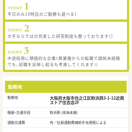
平日のみ19時迄のご勤務も選べる！
大手ならではの充実した研究制度も整っております◎
中途採用に積極的な企業！異業種からの転職で調剤未経験
でも、前職を反映し給与も考慮してくれます☆
勤務地
勤務地
大阪府大阪市住之江区粉浜西3-1-12近商
ストア住吉店2F
路線・交通手段
粉浜駅 (南海本線)
通勤交通費
有／社員通勤費補助手当規程による