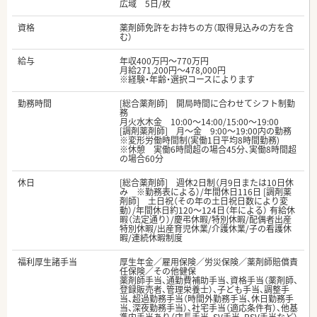
広域 5日/枚
資格
薬剤師免許をお持ちの方（取得見込みの方を含
む）
給与
年収400万円～770万円
月給271,200円～478,000円
※経験・年齢・選択コースによります
勤務時間
[総合薬剤師] 開局時間に合わせてシフト制勤
務
月火水木金 10:00〜14:00/15:00〜19:00
[調剤薬剤師] 月～金 9:00～19:00内の勤務
※変形労働時間制(実働1日平均8時間勤務)
※休憩 実働6時間超の場合45分、実働8時間超
の場合60分
休日
[総合薬剤師] 週休2日制（月9日または10日休
み ※勤務表による）/年間休日116日 [調剤薬
剤師] 土日祝（その年の土日祝日数により変
動）/年間休日約120～124日（年による） 有給休
暇（法定通り）/慶弔休暇/特別休暇/配偶者出産
特別休暇/出産育児休業/介護休業/子の看護休
暇/連続休暇制度
福利厚生諸手当
厚生年金／雇用保険／労災保険／薬剤師賠償責
任保険／その他健保
薬剤師手当、通勤費補助手当、資格手当（薬剤師、
登録販売者、管理栄養士）、子ども手当、調整手
当、超過勤務手当（時間外勤務手当、休日勤務手
当、深夜勤務手当）、社宅手当（適応条件有）、他基