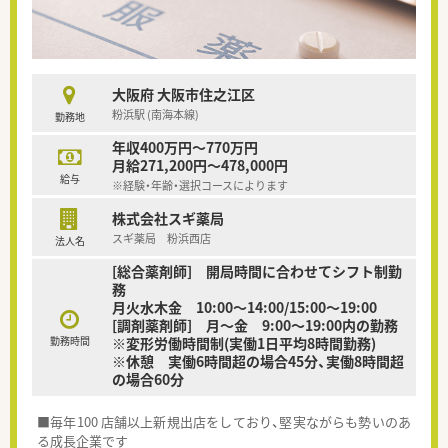
大阪府 大阪市住之江区
粉浜駅 (南海本線)
勤務地
年収400万円～770万円
月給271,200円～478,000円
給与
※経験・年齢・選択コースによります
株式会社スギ薬局
スギ薬局 粉浜西店
法人名
[総合薬剤師] 開局時間に合わせてシフト制勤
務
月火水木金 10:00〜14:00/15:00〜19:00
[調剤薬剤師] 月～金 9:00～19:00内の勤務
勤務時間
※変形労働時間制(実働1日平均8時間勤務)
※休憩 実働6時間超の場合45分、実働8時間超
の場合60分
■毎年100 店舗以上新規出店をしており、堅実ながらも勢いのあ
る成長企業です