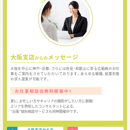
大阪支店
メッセージ
からの
大阪を中心に神戸・京都、さらには奈良・和歌山に至る広範囲のお仕
事をご案内をさせていただいております。あらゆる職種、就業形態
の求人提案が可能です。
お仕事相談会無料開催中！
更に、お忙しい方やキャリアの棚卸がしたい方に朗報!
エリアを熟知したコンサルタントによる、
“出張”個別相談サービスも同時開催中です。
大阪支店からの