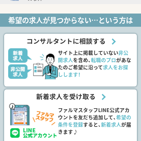
希望の求人が見つからない…という方は
コンサルタントに相談する
サイト上に掲載していない
非公
開求人
を含め、
転職のプロ
があな
たのご希望に沿って
求人をお探
しします！
新着求人を受け取る
ファルマスタッフLINE公式アカ
ウントを友だち追加して、
希望の
条件を登録
すると、
新着求人
が届
きます♪