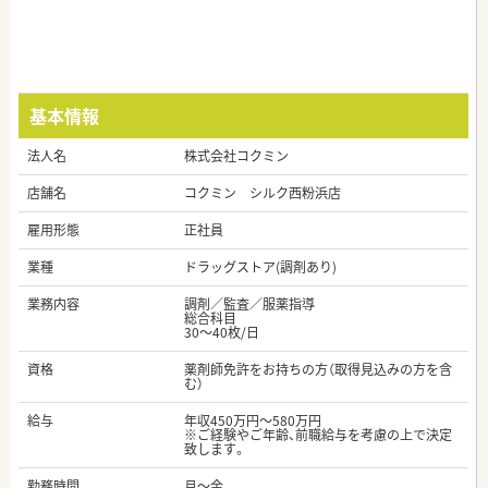
基本情報
法人名
株式会社コクミン
店舗名
コクミン シルク西粉浜店
雇用形態
正社員
業種
ドラッグストア(調剤あり)
業務内容
調剤／監査／服薬指導
総合科目
30～40枚/日
資格
薬剤師免許をお持ちの方（取得見込みの方を含
む）
給与
年収450万円～580万円
※ご経験やご年齢、前職給与を考慮の上で決定
致します。
勤務時間
月～金