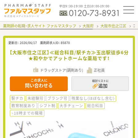
平日9：30-19：00 土日10：00-19：00
薬剤師の転職・求人サイト ファルマスタッフ
大阪府
大阪市住之江区
コ
更新日：
2026/06/17
薬剤師求人ID：
85870
【大阪市住之江区】≪総合科目/駅チカ≫玉出駅徒歩6分
★和やかでアットホームな薬局です！
ドラッグストア(調剤あり)
正社員
この求人に
検討リストに
問い合わせる
追加
駅チカ
未経験可
ブランク可
残業なし(ほぼなし含む)
教育制度あり
シフト制
大手チェーン
総合科目
~18時までの職場