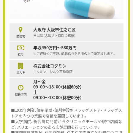
大阪府 大阪市住之江区
玉出駅 (大阪メトロ四つ橋線)
勤務地
年収450万円～580万円
※ご経験やご年齢、前職給与を考慮の上で決定致します。
給与
株式会社コクミン
コクミン シルク西粉浜店
法人名
月～金
09：00～18：00（休憩60分）
土
勤務時間
09：00～13：00（休憩00分）
■1935年創業、調剤薬局・調剤併設型ドラッグストア・ドラッグス
トアの３つの業態で店舗を展開しています。
■大学病院、総合病院門前からクリニックモールや駅中店舗な
ど、バリエーションのある店舗展開を行っています。
■調剤専門薬剤師、併設店勤務、ＯＴＣ販売専従と勤務先のご相