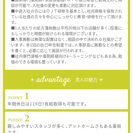
談が可能で、入社後の変更も柔軟に対応頂けます。
■中途入社の方にはＯＪＴ研修を基本とし、社内資格を保有され
ている社員の方々を中心にしっかりと教育・研修を行って頂けま
す。
■1人当たりの処方箋枚数は平均20枚以下の店舗が多く、投薬に
もしっかりと時間が掛けられる環境がございます。
■人事異動は無理な配置はなく、相談の中で決めれる社風がござ
います。年1回の自己申告制度では、人事部長に異動などの希望
を書くと、必要に応じて面談が行われます。
■社内専門資格や薬剤師様向けe－ラーニングなどもある為、勉
強のできる環境も整っています。
advantage
求人の魅力
年間休日は119日！有給取得も可能です。
親しみやすいスタッフが多く、アットホームさもある薬局
です。