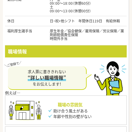
09：00～18：00（休憩60分）
土
09：00～13：00（休憩00分）
休日
日・祝+他シフト 年間休日119日 有給休暇
福利厚生諸手当
厚生年金／協会健保／雇用保険／労災保険／薬
剤師賠償責任保険
時間外手当
職場情報
求人票に書ききれない
“詳しい職場情報”
をお伝えします！
職場の雰囲気
助け合う風土がある
年齢や性別の壁がない