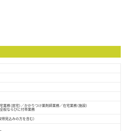
宅業務（居宅）／かかりつけ薬剤師業務／在宅業務（施設）
全般ならびに付帯業務
取得見込みの方を含む）