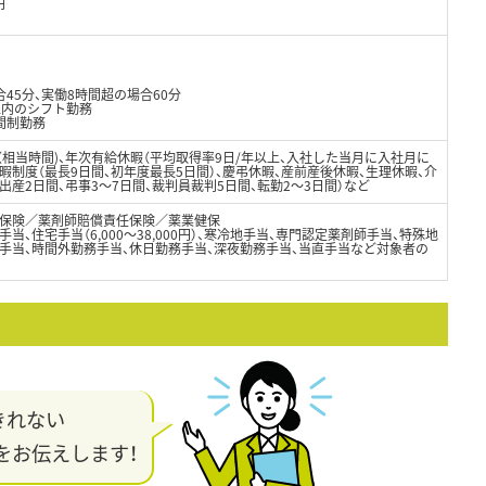
円
45分、実働8時間超の場合60分
以内のシフト勤務
間制勤務
日（相当時間)、年次有給休暇（平均取得率9日/年以上、入社した当月に入社月に
暇制度（最長9日間、初年度最長5日間）、慶弔休暇、産前産後休暇、生理休暇、介
出産2日間、弔事3～7日間、裁判員裁判5日間、転勤2～3日間）など
保険／薬剤師賠償責任保険／薬業健保
当、住宅手当（6,000～38,000円）、寒冷地手当、専門認定薬剤師手当、特殊地
勤手当、時間外勤務手当、休日勤務手当、深夜勤務手当、当直手当など対象者の
きれない
をお伝えします！