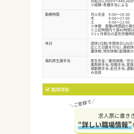
月給261,000円～449,360
※経験・各種手当による
勤務時間
月火水金 9：00～19：30
木 9：00～17：00
土 9：00～13：00
※休憩 実働6時間超の場合
※上記時間内で週40時間
※1ヶ月単位の変形労働時
休日
週休2日制/年間休日126
応じた日数を付与）、連続休
護休暇、特別休暇（配偶者の
福利厚生諸手当
厚生年金／雇用保険／労災
薬剤師手当、役職手当、家族手
域勤務手当、赴任手当、通
み支給
職場情報
求人票に書き
“詳しい職場情報”