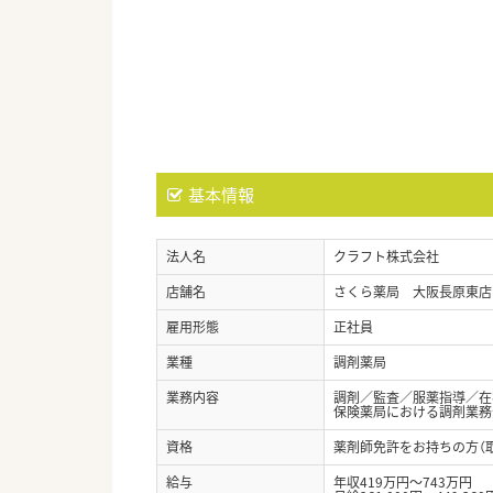
基本情報
法人名
クラフト株式会社
店舗名
さくら薬局 大阪長原東店
雇用形態
正社員
業種
調剤薬局
業務内容
調剤／監査／服薬指導／在
保険薬局における調剤業務
資格
薬剤師免許をお持ちの方（
給与
年収419万円～743万円