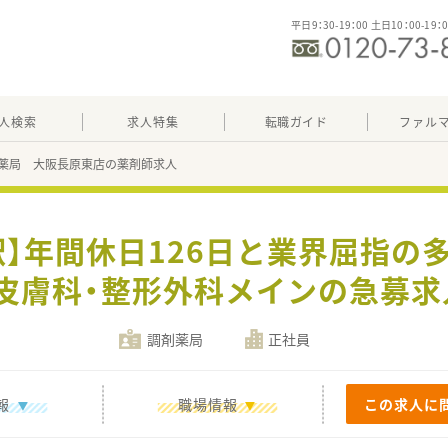
平日9：30-19：00 土日10：00-19：
人検索
求人特集
転職ガイド
ファル
薬局 大阪長原東店の薬剤師求人
駅】年間休日126日と業界屈指の
皮膚科・整形外科メインの急募求
調剤薬局
正社員
報
職場情報
この求人に