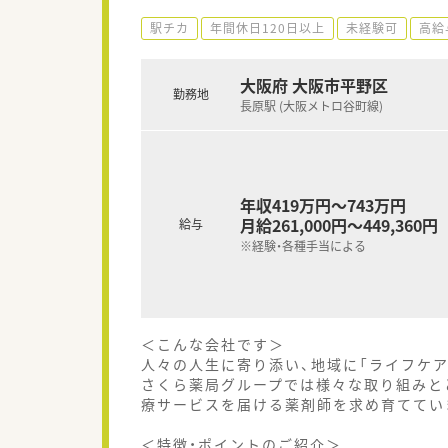
駅チカ
年間休日120日以上
未経験可
高給
大阪府 大阪市平野区
勤務地
長原駅 (大阪メトロ谷町線)
年収419万円～743万円
月給261,000円～449,360円
給与
※経験・各種手当による
＜こんな会社です＞
人々の人生に寄り添い、地域に「ライフケ
さくら薬局グループでは様々な取り組みと
療サービスを届ける薬剤師を求め育ててい
＜特徴・ポイントのご紹介＞