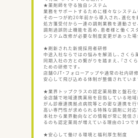
★薬剤師を守る独自システム
業務をサポートするために様々なシステム
その一つが約20年前から導入され、進化を続
処方箋受付から一連の調剤業務を連動させ
調剤過誤防止機能を高め、患者様と働くス
システム改修が必要な制度変更があった場
★刷新された新規採用者研修
中途入社ならではの悩みを解消し、さくら
同期入社の方との繋がりを踏まえ、『さく
ための研修です。
店舗OJT・フォローアップや通常の社内研
安心して飛び込める体制が整備されていま
★業界トップクラスの認定薬局数と盤石化
全店舗で地域連携薬局を目指している地域
がん診療連携拠点病院等との密な連携を行
高い専門性が求められる特殊な調剤に対応
本社から業界動向などの情報が常に発信さ
るのも認定薬局が増えている理由の1つで
★安心して働ける環境と福利厚生制度