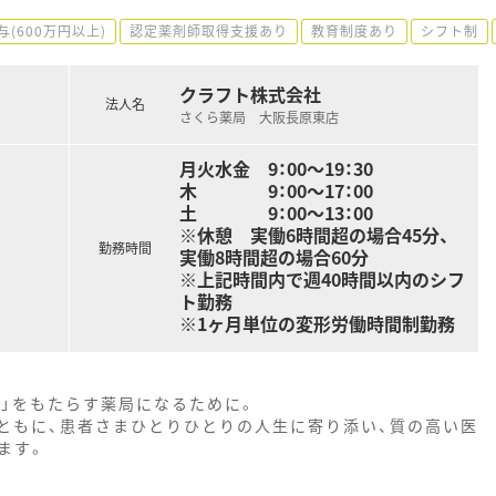
与(600万円以上)
認定薬剤師取得支援あり
教育制度あり
シフト制
クラフト株式会社
法人名
さくら薬局 大阪長原東店
月火水金 9：00～19：30
木 9：00～17：00
土 9：00～13：00
※休憩 実働6時間超の場合45分、
勤務時間
実働8時間超の場合60分
※上記時間内で週40時間以内のシフ
ト勤務
※1ヶ月単位の変形労働時間制勤務
ア」をもたらす薬局になるために。
ともに、患者さまひとりひとりの人生に寄り添い、質の高い医
ます。