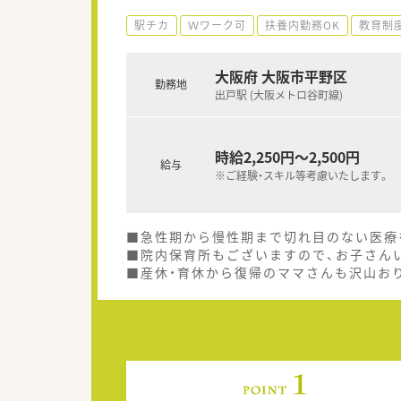
駅チカ
Ｗワーク可
扶養内勤務OK
教育制
大阪府 大阪市平野区
勤務地
出戸駅 (大阪メトロ谷町線)
時給2,250円～2,500円
給与
※ご経験・スキル等考慮いたします。
■急性期から慢性期まで切れ目のない医療を
■院内保育所もございますので、お子さん
■産休・育休から復帰のママさんも沢山お