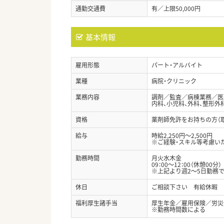
通勤交通費
有／上限50,000円
基本情報
雇用形態
パート・アルバイト
業種
病院・クリニック
業務内容
調剤／監査／病棟業務／医
内科、小児科、外科、整形外
資格
薬剤師免許をお持ちの方（
給与
時給2,250円～2,500円
※ご経験・スキル等考慮い
勤務時間
月火水木金
09：00～12：00（休憩00分）
※上記より週2～5日勤務
休日
ご相談下さい 有給休暇
福利厚生諸手当
厚生年金／雇用保険／労災
※勤務時間数による