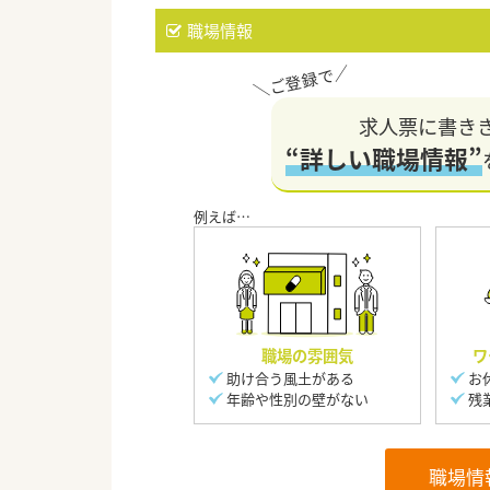
職場情報
求人票に書き
“詳しい職場情報”
職場の雰囲気
ワ
助け合う風土がある
お
年齢や性別の壁がない
残
職場情