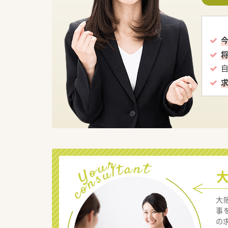
大
事
の