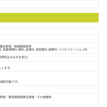
薬品管理／病棟服薬指導
科、耳鼻咽喉科、眼科、皮膚科、泌尿器科、麻酔科、リハビリテーション科
取得見込みの方を含む）
たします。
で相談可能です。
保険／薬剤師賠償責任保険／その他健保