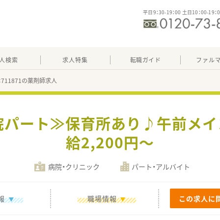
平日9：30-19：00 土日10：00-19：
人検索
求人特集
転職ガイド
ファル
：711871の薬剤師求人
院パート≫保育所あり♪午前メイ
給2,200円～
病院・クリニック
パート・アルバイト
報
職場情報
この求人に