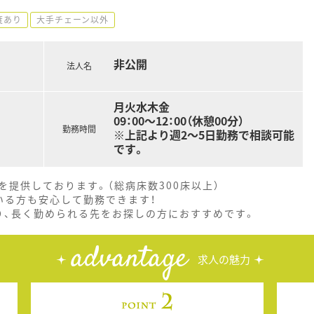
度あり
大手チェーン以外
非公開
法人名
月火水木金
09：00～12：00（休憩00分）
勤務時間
※上記より週2～5日勤務で相談可能
です。
提供しております。（総病床数300床以上）
いる方も安心して勤務できます！
り、長く勤められる先をお探しの方におすすめです。
advantage
求人の魅力