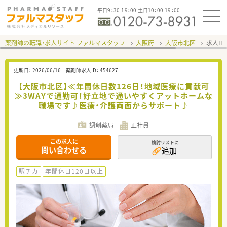
平日9：30-19：00 土日10：00-19：00
薬剤師の転職・求人サイト ファルマスタッフ
大阪府
大阪市北区
求人ID
更新日：
2026/06/16
薬剤師求人ID：
454627
【大阪市北区】≪年間休日数126日！地域医療に貢献可
≫3WAYで通勤可！好立地で通いやすくアットホームな
職場です♪医療・介護両面からサポート♪
調剤薬局
正社員
この求人に
検討リストに
問い合わせる
追加
駅チカ
年間休日120日以上