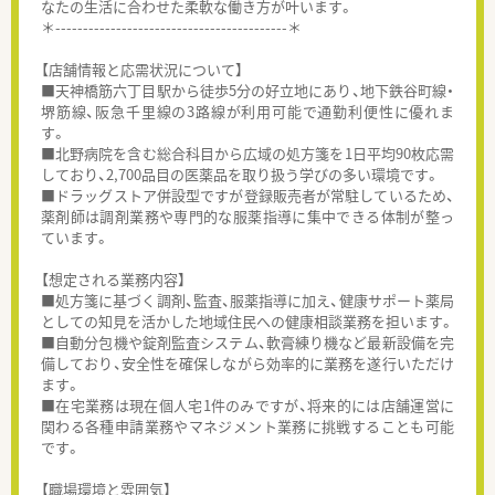
なたの生活に合わせた柔軟な働き方が叶います。
＊------------------------------------------＊
【店舗情報と応需状況について】
■天神橋筋六丁目駅から徒歩5分の好立地にあり、地下鉄谷町線・
堺筋線、阪急千里線の3路線が利用可能で通勤利便性に優れま
す。
■北野病院を含む総合科目から広域の処方箋を1日平均90枚応需
しており、2,700品目の医薬品を取り扱う学びの多い環境です。
■ドラッグストア併設型ですが登録販売者が常駐しているため、
薬剤師は調剤業務や専門的な服薬指導に集中できる体制が整っ
ています。
【想定される業務内容】
■処方箋に基づく調剤、監査、服薬指導に加え、健康サポート薬局
としての知見を活かした地域住民への健康相談業務を担います。
■自動分包機や錠剤監査システム、軟膏練り機など最新設備を完
備しており、安全性を確保しながら効率的に業務を遂行いただけ
ます。
■在宅業務は現在個人宅1件のみですが、将来的には店舗運営に
関わる各種申請業務やマネジメント業務に挑戦することも可能
です。
【職場環境と雰囲気】