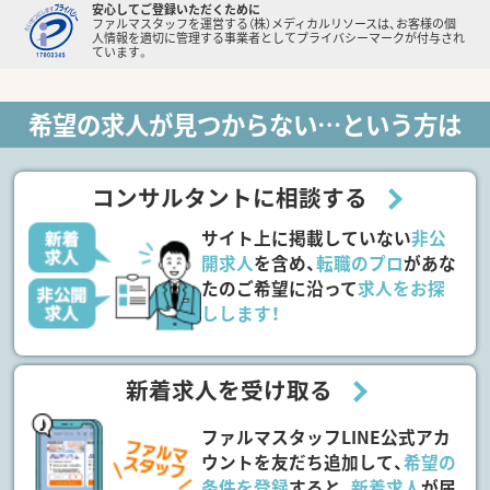
安心してご登録いただくために
ファルマスタッフを運営する（株）メディカルリソースは、お客様の個
人情報を適切に管理する事業者としてプライバシーマークが付与され
ています。
希望の求人が見つからない…という方は
コンサルタントに相談する
サイト上に掲載していない
非公
開求人
を含め、
転職のプロ
があな
たのご希望に沿って
求人をお探
しします！
新着求人を受け取る
ファルマスタッフLINE公式アカ
ウントを友だち追加して、
希望の
条件を登録
すると、
新着求人
が届