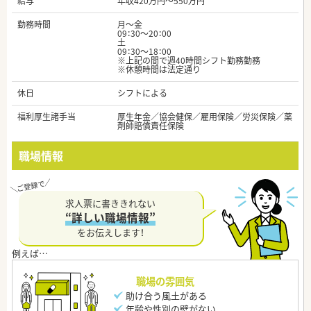
給与
年収420万円～550万円
勤務時間
月～金
09：30～20：00
土
09：30～18：00
※上記の間で週40時間シフト勤務勤務
※休憩時間は法定通り
休日
シフトによる
福利厚生諸手当
厚生年金／協会健保／雇用保険／労災保険／薬
剤師賠償責任保険
職場情報
求人票に書ききれない
“詳しい職場情報”
をお伝えします！
職場の雰囲気
助け合う風土がある
年齢や性別の壁がない