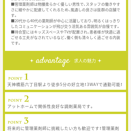
■管理薬剤師は物腰柔らかく優しい男性で、スタッフの働きやす
さに細やかに配慮してくれるため、風通しの良さは抜群の店舗で
す。
■20代から40代の薬剤師が中心に活躍しており、明るくはっきり
したコミュニケーションが飛び交う活気ある雰囲気が自慢です。
■待合室にはキッズスペースやTVが配置され、患者様が快適に過
ごせる工夫がなされているなど、働く側も清々しく過ごせる内装
です。
advantage
求人の魅力
天神橋筋六丁目駅より徒歩5分の好立地！3WAYで通勤可能！
アットホームで関係性良好な調剤薬局です。
将来的に管理薬剤師に挑戦したい方も歓迎です！管理薬剤