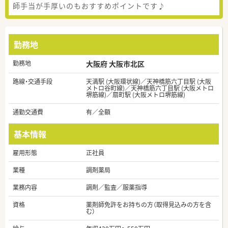
師手当が手厚いのもおすすめポイントです♪
勤務地
勤務地
大阪府 大阪市北区
路線・交通手段
天満駅 (大阪環状線)／天神橋筋六丁目駅 (大阪
メトロ谷町線)／天神橋筋六丁目駅 (大阪メトロ
堺筋線)／扇町駅 (大阪メトロ堺筋線)
通勤交通費
有／全額
基本情報
雇用形態
正社員
業種
調剤薬局
業務内容
調剤／監査／服薬指導
資格
薬剤師免許をお持ちの方（取得見込みの方を含
む）