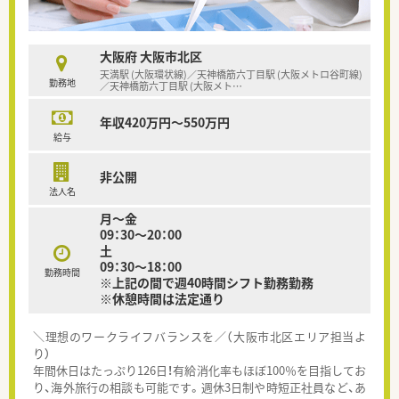
大阪府 大阪市北区
天満駅 (大阪環状線)／天神橋筋六丁目駅 (大阪メトロ谷町線)
勤務地
／天神橋筋六丁目駅 (大阪メト
…
年収420万円～550万円
給与
非公開
法人名
月～金
09：30～20：00
土
09：30～18：00
勤務時間
※上記の間で週40時間シフト勤務勤務
※休憩時間は法定通り
＼理想のワークライフバランスを／（大阪市北区エリア担当よ
り）
年間休日はたっぷり126日！有給消化率もほぼ100％を目指してお
り、海外旅行の相談も可能です。週休3日制や時短正社員など、あ