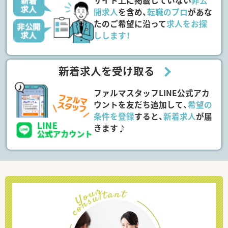
サイト上に掲載していない
非公
開求人
を含め、
転職のプロ
があな
たのご希望に沿って
求人をお探
しします！
新着求人を受け取る
ファルマスタッフLINE公式アカ
ウントを友だち追加して、
希望の
条件を登録
すると、
新着求人
が届
きます♪