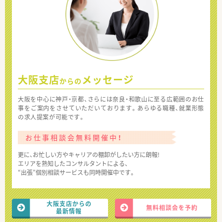
大阪支店
メッセージ
からの
大阪を中心に神戸・京都、さらには奈良・和歌山に至る広範囲のお仕
事をご案内をさせていただいております。あらゆる職種、就業形態
の求人提案が可能です。
お仕事相談会無料開催中！
更に、お忙しい方やキャリアの棚卸がしたい方に朗報!
エリアを熟知したコンサルタントによる、
“出張”個別相談サービスも同時開催中です。
大阪支店からの
無料相談会を予約
最新情報