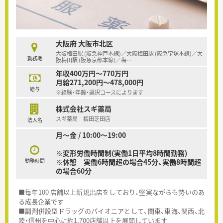
大阪府 大阪市北区
大阪梅田駅 (阪急神戸本線)／大阪梅田駅 (阪急宝塚本線)／大
勤務地
阪梅田駅 (阪急京都本線)／梅
…
年収400万円～770万円
月給271,200円～478,000円
給与
※経験・年齢・選択コースによります
株式会社スギ薬局
スギ薬局 梅田芝田店
法人名
月～金 / 10:00～19:00
※変形労働時間制(実働1日平均8時間勤務)
勤務時間
※休憩 実働6時間超の場合45分、実働8時間超
の場合60分
■毎年100 店舗以上新規出店をしており、堅実ながらも勢いのあ
る成長企業です
■調剤併設型ドラッグのパイオニアとして、関東、東海、関西、北
陸・信州を中心に約1,700店舗以上を展開しています