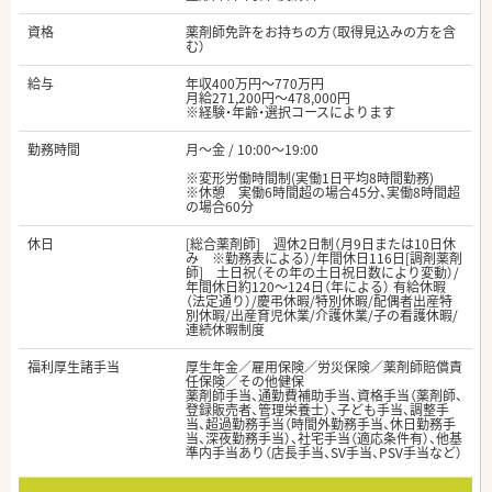
資格
薬剤師免許をお持ちの方（取得見込みの方を含
む）
給与
年収400万円～770万円
月給271,200円～478,000円
※経験・年齢・選択コースによります
勤務時間
月～金 / 10:00～19:00
※変形労働時間制(実働1日平均8時間勤務)
※休憩 実働6時間超の場合45分、実働8時間超
の場合60分
休日
[総合薬剤師] 週休2日制（月9日または10日休
み ※勤務表による）/年間休日116日[調剤薬剤
師] 土日祝（その年の土日祝日数により変動）/
年間休日約120～124日（年による） 有給休暇
（法定通り）/慶弔休暇/特別休暇/配偶者出産特
別休暇/出産育児休業/介護休業/子の看護休暇/
連続休暇制度
福利厚生諸手当
厚生年金／雇用保険／労災保険／薬剤師賠償責
任保険／その他健保
薬剤師手当、通勤費補助手当、資格手当（薬剤師、
登録販売者、管理栄養士）、子ども手当、調整手
当、超過勤務手当（時間外勤務手当、休日勤務手
当、深夜勤務手当）、社宅手当（適応条件有）、他基
準内手当あり（店長手当、SV手当、PSV手当など）