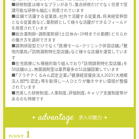
■研修制度は様々なプランがあり、集合研修だけでなく任意で受
講可能な研修も幅広く用意されています
■店舗で活躍する従業員、社外で活躍する従業員、将来経営幹部
となる従業員など、薬剤師として様々な活躍ができるフィールド
を用意されています
■総合薬剤師・調剤薬剤師（土日休み・19時までの勤務）どちらか
の働き方を選択できます
■調剤併設型だけでなく「医療モール・クリニック併設店舗」「敷
地内薬局」「訪問調剤特化型店舗」など様々な店舗を運営していま
す
■在宅医療にも積極的取り組んでおり「訪問調剤特化型店舗」を
50店舗以上、無菌調剤室は業界最多の51店舗設置しています
■「プラチナくるみん認定企業」「健康経営優良法人2023（大規模
法人部門）認定」等を取得し一人ひとりが働きやすい環境が整備
されています
■充実した研修制度、人事制度、評価制度、キャリア支援制度等が
あるのも特徴です
advantage
求人の魅力