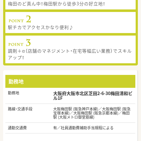
梅田のど真ん中！梅田駅から徒歩3分の好立地！
駅チカでアクセスかなり便利♪
調剤＋α（店舗のマネジメント・在宅等幅広い業務）でスキル
アップ！
勤務地
勤務地
大阪府大阪市北区芝田2-6-30梅田清和ビ
ル1F
路線・交通手段
大阪梅田駅 (阪急神戸本線)／大阪梅田駅 (阪急
宝塚本線)／大阪梅田駅 (阪急京都本線)／梅田
駅 (大阪メトロ御堂筋線)
通勤交通費
有／社員通勤費補助手当規程による