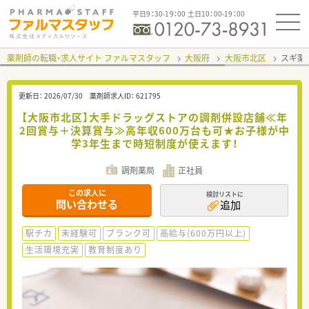
平日9：30-19：00 土日10：00-19：00
薬剤師の転職・求人サイト ファルマスタッフ
大阪府
大阪市北区
スギ薬
更新日：
2026/07/30
薬剤師求人ID：
621795
【大阪市北区】大手ドラッグストアの調剤併設店舗≪年
2回賞与＋決算賞与≫高年収600万台も可★お子様が中
学3年生まで時短制度が使えます！
調剤薬局
正社員
この求人に
検討リストに
問い合わせる
追加
駅チカ
未経験可
ブランク可
高給与(600万円以上)
生活環境充実
教育制度あり