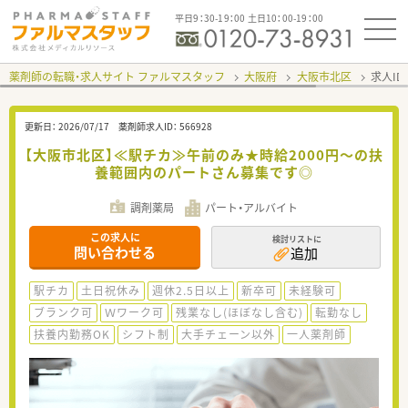
平日9：30-19：00 土日10：00-19：00
薬剤師の転職・求人サイト ファルマスタッフ
大阪府
大阪市北区
求人ID
更新日：
2026/07/17
薬剤師求人ID：
566928
【大阪市北区】≪駅チカ≫午前のみ★時給2000円～の扶
養範囲内のパートさん募集です◎
調剤薬局
パート・アルバイト
この求人に
検討リストに
問い合わせる
追加
駅チカ
土日祝休み
週休2.5日以上
新卒可
未経験可
ブランク可
Ｗワーク可
残業なし(ほぼなし含む)
転勤なし
扶養内勤務OK
シフト制
大手チェーン以外
一人薬剤師