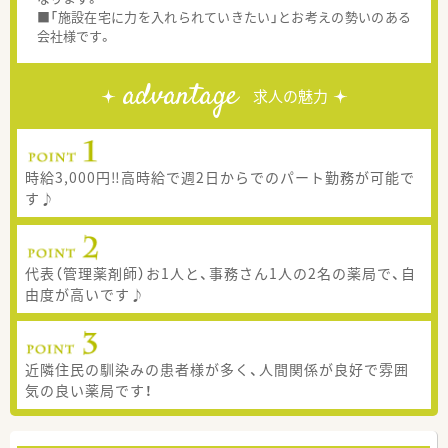
■「施設在宅に力を入れられていきたい」とお考えの勢いのある
会社様です。
advantage
求人の魅力
時給3,000円‼高時給で週2日からでのパート勤務が可能で
す♪
代表（管理薬剤師）お1人と、事務さん1人の2名の薬局で、自
由度が高いです♪
近隣住民の馴染みの患者様が多く、人間関係が良好で雰囲
気の良い薬局です！