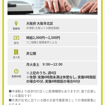
大阪府 大阪市北区
中津駅 (大阪メトロ御堂筋線)
勤務地
時給2,000円～2,500円
※ご経験と勤務条件による
給与
非公開
法人名
月火金土 9：00～13：00
※上記のうち、週4日
勤務時間
※休憩：実働6時間未満は休憩なし、実働6時間超
の場合45分、実働8時間超の場合60分
■中津駅より徒歩5分！近くに医療機関もありますが、面で応需し
ている薬局です！
■代表が在宅に出ている間のお留守番要員としての増員募集に
なります。