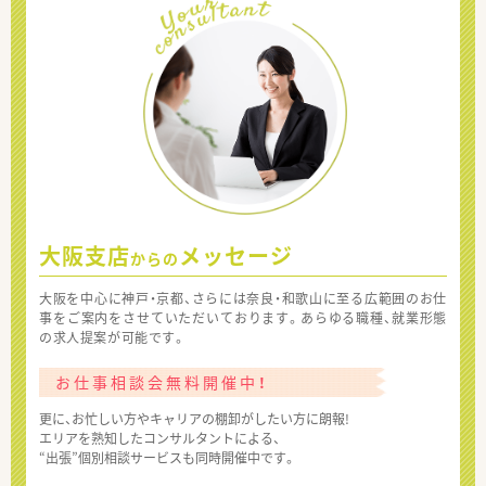
大阪支店
メッセージ
からの
大阪を中心に神戸・京都、さらには奈良・和歌山に至る広範囲のお仕
事をご案内をさせていただいております。あらゆる職種、就業形態
の求人提案が可能です。
お仕事相談会無料開催中！
更に、お忙しい方やキャリアの棚卸がしたい方に朗報!
エリアを熟知したコンサルタントによる、
“出張”個別相談サービスも同時開催中です。