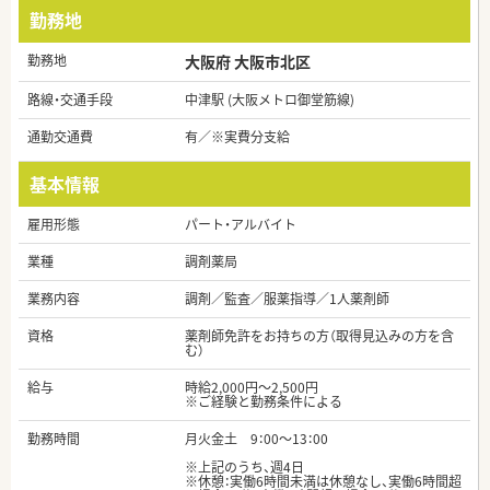
勤務地
勤務地
大阪府 大阪市北区
路線・交通手段
中津駅 (大阪メトロ御堂筋線)
通勤交通費
有／※実費分支給
基本情報
雇用形態
パート・アルバイト
業種
調剤薬局
業務内容
調剤／監査／服薬指導／1人薬剤師
資格
薬剤師免許をお持ちの方（取得見込みの方を含
む）
給与
時給2,000円～2,500円
※ご経験と勤務条件による
勤務時間
月火金土 9：00～13：00
※上記のうち、週4日
※休憩：実働6時間未満は休憩なし、実働6時間超