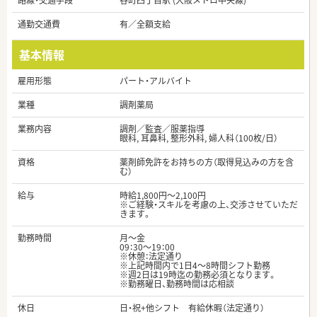
路線・交通手段
谷町四丁目駅 (大阪メトロ中央線)
通勤交通費
有／全額支給
基本情報
雇用形態
パート・アルバイト
業種
調剤薬局
業務内容
調剤／監査／服薬指導
眼科, 耳鼻科, 整形外科, 婦人科（100枚/日）
資格
薬剤師免許をお持ちの方（取得見込みの方を含
む）
給与
時給1,800円～2,100円
※ご経験・スキルを考慮の上、交渉させていただ
きます。
勤務時間
月～金
09：30～19：00
※休憩：法定通り
※上記時間内で1日4～8時間シフト勤務
※週2日は19時迄の勤務必須となります。
※勤務曜日、勤務時間は応相談
休日
日・祝+他シフト 有給休暇（法定通り）