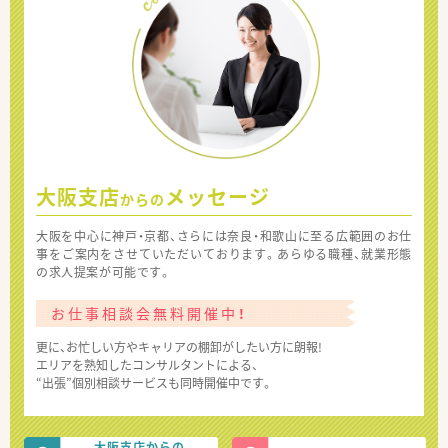
大阪支店
メッセージ
からの
大阪を中心に神戸・京都、さらには奈良・和歌山に至る広範囲のお仕
事をご案内をさせていただいております。あらゆる職種、就業形態
の求人提案が可能です。
お仕事相談会無料開催中！
更に、お忙しい方やキャリアの棚卸がしたい方に朗報!
エリアを熟知したコンサルタントによる、
“出張”個別相談サービスも同時開催中です。
大阪支店からの