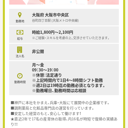
大阪府 大阪市中央区
谷町四丁目駅 (大阪メトロ中央線)
勤務地
時給1,800円～2,100円
※ご経験・スキルを考慮の上、交渉させていただきます。
給与
非公開
法人名
月～金
09：30～19：00
※休憩：法定通り
※上記時間内で1日4～8時間シフト勤務
勤務時間
※週2日は19時迄の勤務必須となります。
※勤務曜日、勤務時間は応相談
■神戸に本社をかまえ、兵庫・大阪にて展開中の企業様です。
■調剤薬局と化粧品専門店の運営を行っています。
■安定した経営のもと、安心して働けます！
★直近2年で17名の産育休の取得、内16名が時短で復帰の実績あ
り！！