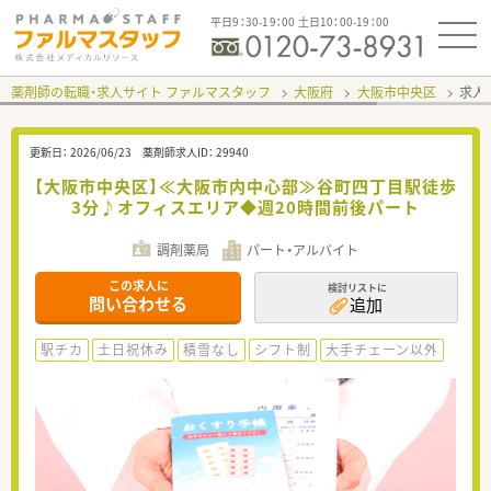
平日9：30-19：00 土日10：00-19：00
薬剤師の転職・求人サイト ファルマスタッフ
大阪府
大阪市中央区
求人I
更新日：
2026/06/23
薬剤師求人ID：
29940
【大阪市中央区】≪大阪市内中心部≫谷町四丁目駅徒歩
3分♪オフィスエリア◆週20時間前後パート
調剤薬局
パート・アルバイト
この求人に
検討リストに
問い合わせる
追加
駅チカ
土日祝休み
積雪なし
シフト制
大手チェーン以外