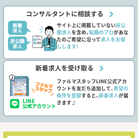
コンサルタントに相談する
サイト上に掲載していない
非公
開求人
を含め、
転職のプロ
があな
たのご希望に沿って
求人をお探
しします！
新着求人を受け取る
ファルマスタッフLINE公式アカ
ウントを友だち追加して、
希望の
条件を登録
すると、
新着求人
が届
きます♪