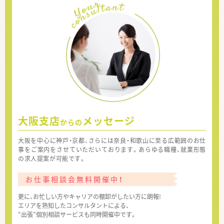
大阪支店
メッセージ
からの
大阪を中心に神戸・京都、さらには奈良・和歌山に至る広範囲のお仕
事をご案内をさせていただいております。あらゆる職種、就業形態
の求人提案が可能です。
お仕事相談会無料開催中！
更に、お忙しい方やキャリアの棚卸がしたい方に朗報!
エリアを熟知したコンサルタントによる、
“出張”個別相談サービスも同時開催中です。