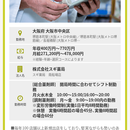
大阪府 大阪市中央区
堺筋本町駅 (大阪メトロ中央線)／堺筋本町駅 (大阪メトロ堺
勤務地
筋線)／長堀橋駅 (大阪メトロ堺
…
年収400万円～770万円
月給271,200円～478,000円
給与
※経験・年齢・選択コースによります
株式会社スギ薬局
スギ薬局 南船場店
法人名
[総合薬剤師] 開局時間に合わせてシフト制勤
務
月火水木金 10:00〜15:00/16:00〜20:00
[調剤薬剤師] 月～金 9:00～19:00内の勤務
勤務時間
※変形労働時間制(実働1日平均8時間勤務)
※休憩 実働6時間超の場合45分、実働8時間超
の場合60分
■毎年100 店舗以上新規出店をしており、堅実ながらも勢いのあ