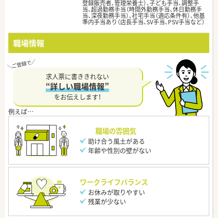
登録販売者、管理栄養士）、子ども手当、調整手
当、超過勤務手当（時間外勤務手当、休日勤務手
当、深夜勤務手当）、社宅手当（適応条件有）、他基
準内手当あり（店長手当、SV手当、PSV手当など）
職場情報
求人票に書ききれない
“詳しい職場情報”
をお伝えします！
職場の雰囲気
助け合う風土がある
年齢や性別の壁がない
ワークライフバランス
お休みが取りやすい
残業が少ない