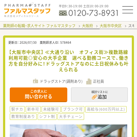
平日9：30-19：00 土日10：00-19：00
薬剤師の転職・求人サイト ファルマスタッフ
大阪府
大阪市中央区
スギ
更新日：
2026/07/30
薬剤師求人ID：
578464
【大阪市中央区】 ≪大通り沿い オフィス街≫複数路線
利用可能◎安心の大手企業 選べる勤務コースで、働き
方を自分好みに！ドラッグストアなのに土日祝休みも叶
えられる
ドラッグストア(調剤あり)
正社員
この求人に
検討リストに
問い合わせる
追加
駅チカ
新卒可
未経験可
ブランク可
高給与(600万円以上)
教育制度あり
シフト制
大手チェーン