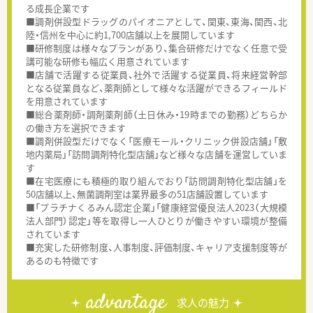
る成長企業です
■調剤併設型ドラッグのパイオニアとして、関東、東海、関西、北
陸・信州を中心に約1,700店舗以上を展開しています
■研修制度は様々なプランがあり、集合研修だけでなく任意で受
講可能な研修も幅広く用意されています
■店舗で活躍する従業員、社外で活躍する従業員、将来経営幹部
となる従業員など、薬剤師として様々な活躍ができるフィールド
を用意されています
■総合薬剤師・調剤薬剤師（土日休み・19時までの勤務）どちらか
の働き方を選択できます
■調剤併設型だけでなく「医療モール・クリニック併設店舗」「敷
地内薬局」「訪問調剤特化型店舗」など様々な店舗を運営していま
す
■在宅医療にも積極的取り組んでおり「訪問調剤特化型店舗」を
50店舗以上、無菌調剤室は業界最多の51店舗設置しています
■「プラチナくるみん認定企業」「健康経営優良法人2023（大規模
法人部門）認定」等を取得し一人ひとりが働きやすい環境が整備
されています
■充実した研修制度、人事制度、評価制度、キャリア支援制度等が
あるのも特徴です
advantage
求人の魅力