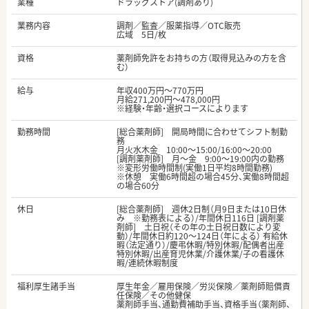
業種
ドラッグストア(調剤あり)
業務内容
調剤／監査／服薬指導／OTC販売
広域 5日/枚
資格
薬剤師免許をお持ちの方（取得見込みの方を含
む）
給与
年収400万円～770万円
月給271,200円～478,000円
※経験・年齢・選択コースによります
勤務時間
[総合薬剤師] 開局時間に合わせてシフト制勤
務
月火水木金 10:00〜15:00/16:00〜20:00
[調剤薬剤師] 月～金 9:00～19:00内の勤務
※変形労働時間制(実働1日平均8時間勤務)
※休憩 実働6時間超の場合45分、実働8時間超
の場合60分
休日
[総合薬剤師] 週休2日制（月9日または10日休
み ※勤務表による）/年間休日116日 [調剤薬
剤師] 土日祝（その年の土日祝日数により変
動）/年間休日約120～124日（年による） 有給休
暇（法定通り）/慶弔休暇/特別休暇/配偶者出産
特別休暇/出産育児休業/介護休業/子の看護休
暇/連続休暇制度
福利厚生諸手当
厚生年金／雇用保険／労災保険／薬剤師賠償責
任保険／その他健保
薬剤師手当、通勤費補助手当、資格手当（薬剤師、