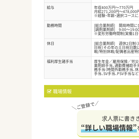
給与
年収400万円～770万円
月給271,200円～478,000
※経験・年齢・選択コース
勤務時間
[総合薬剤師] 開局時間
[調剤薬剤師] 9:00～19:
※変形労働時間制(実働1日
休日
[総合薬剤師] 週休2日制（
日祝（その年の土日祝日数によ
暇/特別休暇/配偶者出産特
福利厚生諸手当
厚生年金／雇用保険／労災
薬剤師手当、通勤費補助手当
務手当（時間外勤務手当、休
手当、SV手当、PSV手当など
職場情報
求人票に書き
“詳しい職場情報”