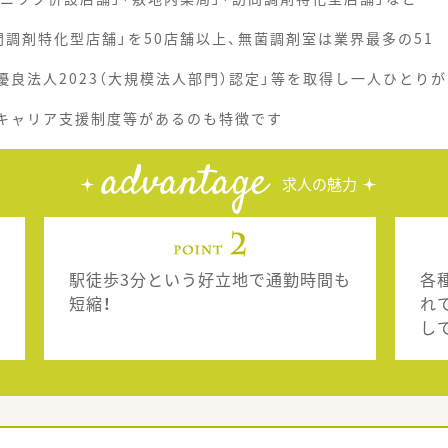
調剤特化型店舗」を50店舗以上、無菌調剤室は業界最多の51
優良法人2023（大規模法人部門）認定」等を取得し一人ひとりが
、キャリア支援制度等があるのも特徴です
advantage
求人の魅力
駅徒歩3分という好立地で通勤時間も
各
短縮！
れ
し