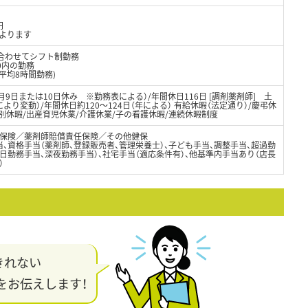
円
によります
に合わせてシフト制勤務
00内の勤務
平均8時間勤務)
月9日または10日休み ※勤務表による）/年間休日116日 [調剤薬剤師] 土
り変動）/年間休日約120～124日（年による） 有給休暇（法定通り）/慶弔休
別休暇/出産育児休業/介護休業/子の看護休暇/連続休暇制度
保険／薬剤師賠償責任保険／その他健保
、資格手当（薬剤師、登録販売者、管理栄養士）、子ども手当、調整手当、超過勤
日勤務手当、深夜勤務手当）、社宅手当（適応条件有）、他基準内手当あり（店長
）
きれない
をお伝えします！