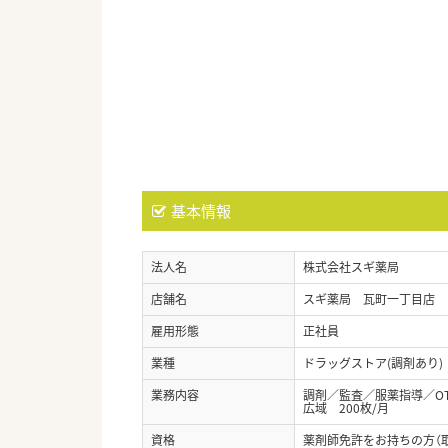
基本情報
法人名
株式会社スギ薬局
店舗名
スギ薬局 瓦町一丁目店
雇用形態
正社員
業種
ドラッグストア(調剤あり)
業務内容
調剤／監査／服薬指導／O
広域 200枚/月
資格
薬剤師免許をお持ちの方（