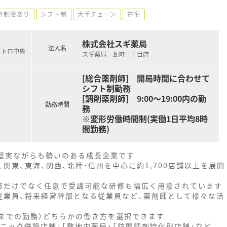
育制度あり
シフト制
大手チェーン
在宅
株式会社スギ薬局
法人名
メトロ中央
スギ薬局 瓦町一丁目店
[総合薬剤師] 開局時間に合わせて
シフト制勤務
[調剤薬剤師] 9:00～19:00内の勤
勤務時間
務
※変形労働時間制(実働1日平均8時
間勤務)
、堅実ながらも勢いのある成長企業です
関東、東海、関西、北陸・信州を中心に約1,700店舗以上を展開
修だけでなく任意で受講可能な研修も幅広く用意されています
従業員、将来経営幹部となる従業員など、薬剤師として様々な活
時までの勤務）どちらかの働き方を選択できます
ニック併設店舗」「敷地内薬局」「訪問調剤特化型店舗」など