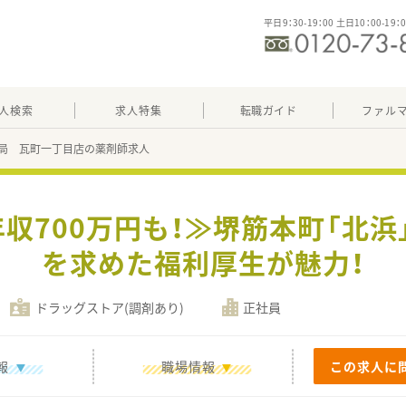
平日9：30-19：00 土日10：00-19：
人検索
求人特集
転職ガイド
ファル
局 瓦町一丁目店の薬剤師求人
年収700万円も！≫堺筋本町「北浜
を求めた福利厚生が魅力！
ドラッグストア(調剤あり)
正社員
報
職場情報
この求人に