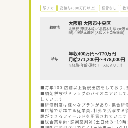
駅チカ
高給与(600万円以上)
積雪なし
教
大阪府 大阪市中央区
勤務地
北浜駅 (京阪本線)／堺筋本町駅 (大阪
線)／堺筋本町駅 (大阪メトロ堺筋線)
年収400万円～770万円
月給271,200円～478,000円
給与
※経験・年齢・選択コースによります
■毎年100 店舗以上新規出店をしており
■調剤併設型ドラッグのパイオニアとして、
しています
■研修制度は様々なプランがあり、集合研
■店舗で活躍する従業員、社外で活躍する
躍ができるフィールドを用意されています
■総合薬剤師・調剤薬剤師（土日休み・19
■調剤併設型だけでなく「医療モール・クリ