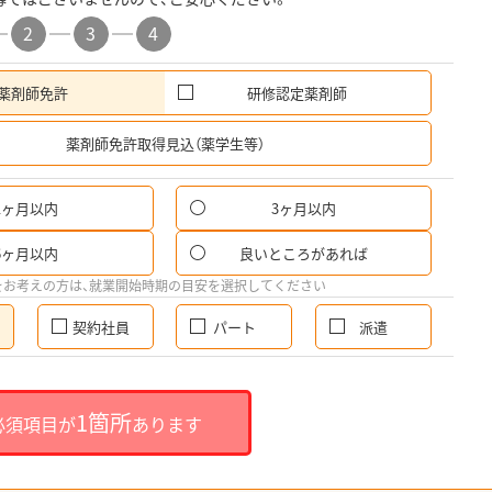
2
3
4
薬剤師免許
研修認定薬剤師
希
薬剤師免許取得見込（薬学生等）
1ヶ月以内
3ヶ月以内
6ヶ月以内
良いところがあれば
をお考えの方は、就業開始時期の目安を選択してください
契約社員
パート
派遣
1箇所
必須項目が
あります