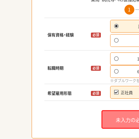
1
保有資格・経験
必須
転職時期
必須
※ダブルワーク
正社員
希望雇用形態
必須
未入力の