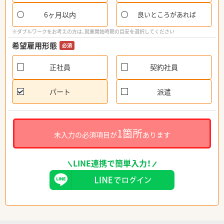
6ヶ月以内
良いところがあれば
※ダブルワークをお考えの方は、就業開始時期の目安を選択してください
希望雇用形態
必須
正社員
契約社員
パート
派遣
1箇所
未入力の必須項目が
あります
LINE連携で簡単入力！