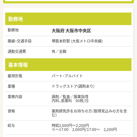
勤務地
勤務地
大阪府 大阪市中央区
路線・交通手段
堺筋本町駅 (大阪メトロ中央線)
通勤交通費
有／全額
基本情報
雇用形態
パート・アルバイト
業種
ドラッグストア(調剤あり)
業務内容
調剤／監査／服薬指導
内科、皮膚科 90枚/日
資格
薬剤師免許をお持ちの方（取得見込みの方を含
む）
給与
時給2,000円～2,200円
※～17:00 2,000円/17:00～ 2,200円