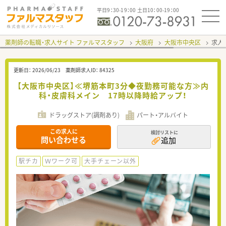
平日9：30-19：00 土日10：00-19：00
薬剤師の転職・求人サイト ファルマスタッフ
大阪府
大阪市中央区
求人I
更新日：
2026/06/23
薬剤師求人ID：
84325
【大阪市中央区】≪堺筋本町3分◆夜勤務可能な方≫内
科・皮膚科メイン 17時以降時給アップ！
ドラッグストア(調剤あり)
パート・アルバイト
この求人に
検討リストに
問い合わせる
追加
駅チカ
Ｗワーク可
大手チェーン以外