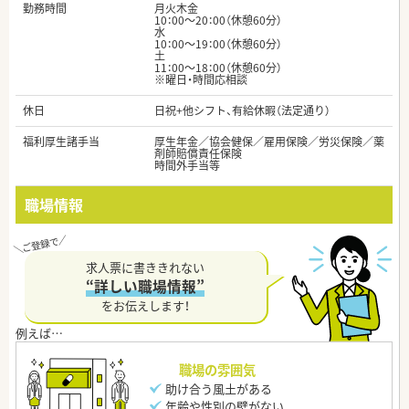
勤務時間
月火木金
10：00～20：00（休憩60分）
水
10：00～19：00（休憩60分）
土
11：00～18：00（休憩60分）
※曜日・時間応相談
休日
日祝+他シフト、有給休暇（法定通り）
福利厚生諸手当
厚生年金／協会健保／雇用保険／労災保険／薬
剤師賠償責任保険
時間外手当等
職場情報
求人票に書ききれない
“詳しい職場情報”
をお伝えします！
職場の雰囲気
助け合う風土がある
年齢や性別の壁がない