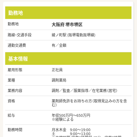
勤務地
勤務地
大阪府 堺市堺区
路線・交通手段
綾ノ町駅 (阪堺電軌阪堺線)
通勤交通費
有／全額
基本情報
雇用形態
正社員
業種
調剤薬局
業務内容
調剤／監査／服薬指導／在宅業務（居宅）
資格
薬剤師免許をお持ちの方（取得見込みの方を含
む）
給与
年収500万円～650万円
※経験による
勤務時間
月水木金 9:00〜19:00
土 9:00〜13:00