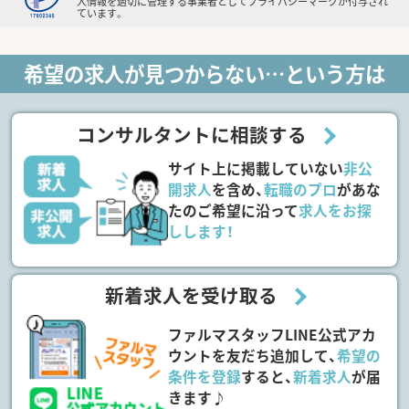
人情報を適切に管理する事業者としてプライバシーマークが付与され
ています。
希望の求人が見つからない…という方は
コンサルタントに相談する
サイト上に掲載していない
非公
開求人
を含め、
転職のプロ
があな
たのご希望に沿って
求人をお探
しします！
新着求人を受け取る
ファルマスタッフLINE公式アカ
ウントを友だち追加して、
希望の
条件を登録
すると、
新着求人
が届
きます♪