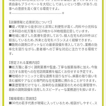
表自身もプライベートを大切にしてほしいという想いがあり、仕
事への意欲を高く保てる環境ですよ。
＊------------------------------------------＊
【店舗情報と応需状況について】
■綾ノ町駅から徒歩1分と非常に利便性が高く、内科や小児科な
ど多科目の処方箋を1日20枚から30枚程度応受しています。
■地域に根ざした医療を提供しており、個人在宅も約100件ほど
担当しているため、外来と在宅をバランスよく経験できます。
■散剤の調剤ロボットなどの最新設備を導入しており、業務の効
率化を図りながら、患者様への丁寧な対応に注力できる環境で
す。
【想定される業務内容】
■処方箋に基づく調剤業務や監査、丁寧な服薬指導に加え、今後
注力する居宅への在宅訪問業務を幅広くお任せする予定です。
■地域のクリニックと密な連携を図りながら、麻薬の取り扱いを
含む緩和ケアなどの専門的な在宅業務に携わることができます。
■薬歴管理だけでなく、効率的な店舗運営のための在庫管理や、
最新の調剤設備を活用したスピーディーな業務遂行を担います。
【職場環境と雰囲気】
■30代の若手代表が現場に入っているため、相談がしやすく、ス