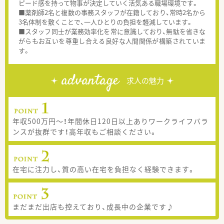
ピード感を持って物事が決定していく活気ある職場環境です。
■薬剤師2名と複数の事務スタッフが在籍しており、常時2名から
3名体制を敷くことで、一人ひとりの負担を軽減しています。
■スタッフ同士が業務効率化を常に意識しており、無駄を省きな
がらもお互いを尊重し合える良好な人間関係が構築されていま
す。
advantage
求人の魅力
年収500万円～！年間休日120日以上ありワークライフバラ
ンスが抜群です！高年収もご相談ください。
在宅に注力し、質の高い在宅を負担なく経験できます。
まだまだ出店も控えており、成長中の企業です♪