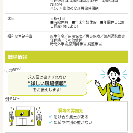
※休憩時間：実働6時間超:45分 実働8時間
超:60分
※1ヶ月単位の変形労働時間制
休日
日祝+1日
■有給休暇 ■年末年始休暇 ■年間休日120
日程度（暦による）
福利厚生諸手当
厚生年金／雇用保険／労災保険／薬剤師賠償責
任保険／その他健保
時間外手当,薬剤師手当,調整手当
職場情報
求人票に書ききれない
“詳しい職場情報”
をお伝えします！
職場の雰囲気
助け合う風土がある
年齢や性別の壁がない