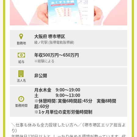
大阪府 堺市堺区
綾ノ町駅 (阪堺電軌阪堺線)
勤務地
年収500万円～650万円
※経験による
給与
非公開
法人名
月水木金 9:00〜19:00
土 9:00〜13:00
※休憩時間：実働6時間超:45分 実働8時間
勤務時間
超:60分
※1ヶ月単位の変形労働時間制
＼仕事も休みも全力投球したい方へ／（堺市堺区エリア担当よ
り）
年間休日120日以上と、しっかり休める環境が整っています。代