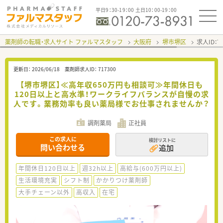
平日9：30-19：00 土日10：00-19：00
薬剤師の転職・求人サイト ファルマスタッフ
大阪府
堺市堺区
求人ID：
更新日：
2026/06/18
薬剤師求人ID：
717300
【堺市堺区】≪高年収650万円も相談可≫年間休日も
120日以上と高水準！ワークライフバランスが自慢の求
人です。業務効率も良い薬局様でお仕事されませんか？
調剤薬局
正社員
この求人に
検討リストに
問い合わせる
追加
年間休日120日以上
週32h以上
高給与(600万円以上)
生活環境充実
シフト制
かかりつけ薬剤師
大手チェーン以外
高収入
在宅