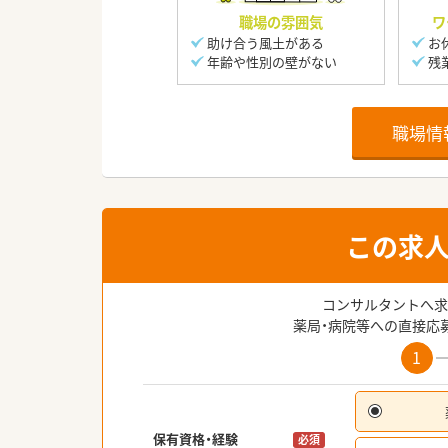
職場の雰囲気
ワ
助け合う風土がある
お
年齢や性別の壁がない
残
職場情
この求
コンサルタントへ求
薬局・病院等への直接応
1
保有資格・経験
必須