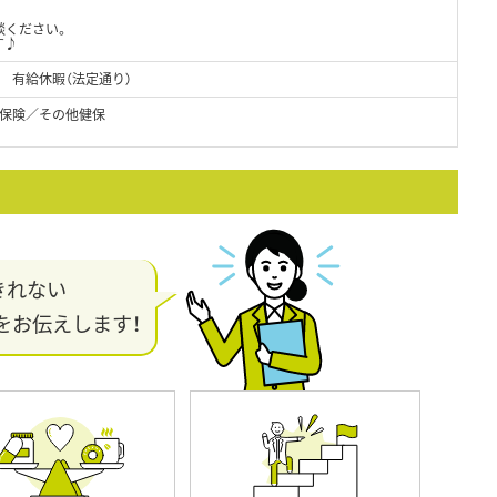
談ください。
す♪
 有給休暇（法定通り）
保険／その他健保
きれない
をお伝えします！