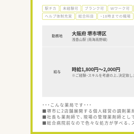
駅チカ
未経験可
ブランク可
Ｗワーク可
ヘルプ体制充実
総合科目
~18時までの職場
大阪府 堺市堺区
勤務地
浅香山駅 (南海高野線)
時給1,800円～2,000円
給与
※ご経験・スキルを考慮の上、決定致し
・・・こんな薬局です・・・
■堺市に2店舗展開する個人経営の調剤薬
■社長も薬剤師で、現場の管理薬剤師とし
■総合病院前なので色々な処方が学べる、