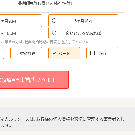
薬剤師免許取得見込（薬学生等）
1ヶ月以内
3ヶ月以内
パ
6ヶ月以内
良いところがあれば
希
をお考えの方は、就業開始時期の目安を選択してください
契約社員
パート
派遣
就
1箇所
必須項目が
あります
就業
ディカルリソースは、お客様の個人情報を適切に管理する事業者とし
ます。