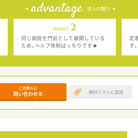
advantage
求人の魅力
同じ病院を門前として展開している
定
ため、ヘルプ体制ばっちりです★
す
この求人に
検討リストに追加
問い合わせる