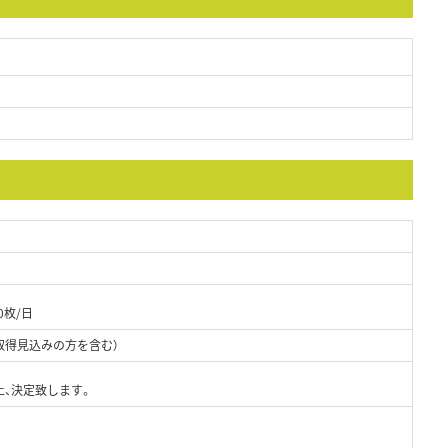
0枚/日
取得見込みの方を含む）
上、決定致します。