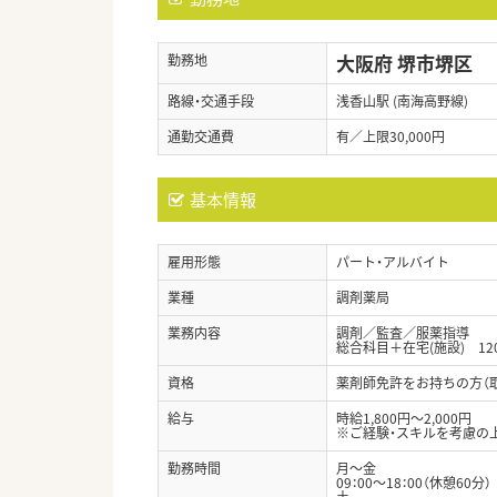
大阪府 堺市堺区
勤務地
路線・交通手段
浅香山駅 (南海高野線)
通勤交通費
有／上限30,000円
基本情報
雇用形態
パート・アルバイト
業種
調剤薬局
業務内容
調剤／監査／服薬指導
総合科目＋在宅(施設) 12
資格
薬剤師免許をお持ちの方（
給与
時給1,800円～2,000円
※ご経験・スキルを考慮の
勤務時間
月～金
09：00～18：00（休憩60分）
土