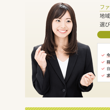
フ
地域
選び