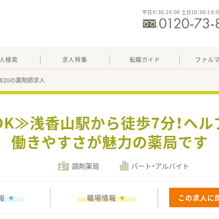
平日9：30-19：00 土日10：00-19：
人検索
求人特集
転職ガイド
ファル
22820の薬剤師求人
OK≫浅香山駅から徒歩7分！ヘ
働きやすさが魅力の薬局です
調剤薬局
パート・アルバイト
報
職場情報
この求人に