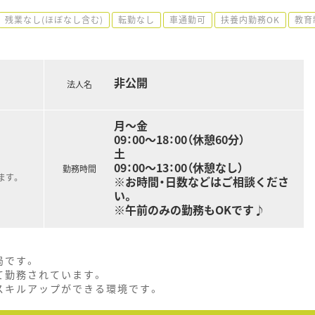
残業なし(ほぼなし含む)
転勤なし
車通勤可
扶養内勤務OK
教育
非公開
法人名
月～金
09：00～18：00（休憩60分）
土
09：00～13：00（休憩なし）
勤務時間
ます。
※お時間・日数などはご相談くださ
い。
※午前のみの勤務もOKです♪
局です。
て勤務されています。
スキルアップができる環境です。