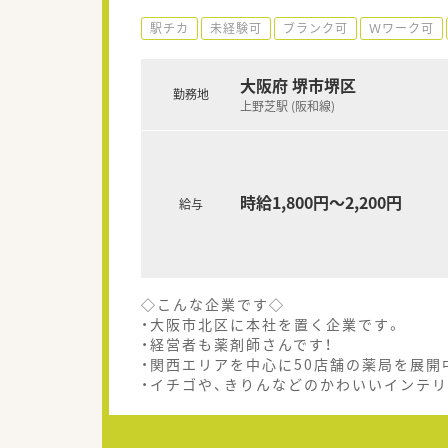
駅チカ
未経験可
ブランク可
Ｗワーク可
大阪府 堺市堺区
勤務地
上野芝駅 (阪和線)
時給1,800円～2,200円
給与
◇こんな企業です◇
・大阪市北区に本社を置く企業です。
・経営者も薬剤師さんです！
・関西エリアを中心に50店舗の薬局を展開
・イチゴや、きりんなどのかわいいインテリ