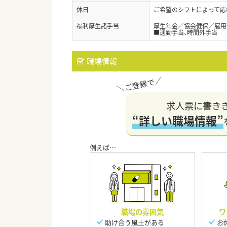
休日
ご希望のシフトによって応
福利厚生諸手当
厚生年金／協会健保／雇用
■通勤手当、時間外手当
職場情報
求人票に書き
“詳しい職場情報”
職場の雰囲気
ワ
助け合う風土がある
お