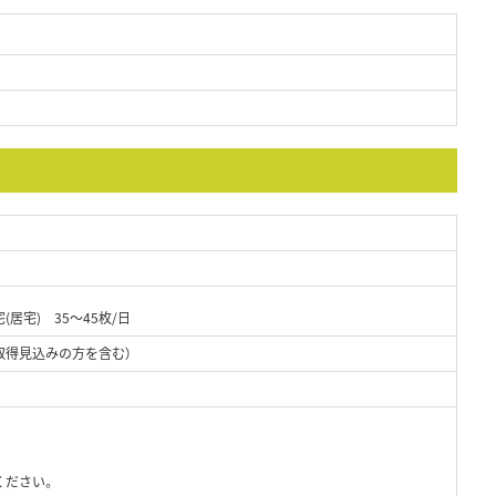
宅(居宅) 35～45枚/日
取得見込みの方を含む）
ください。