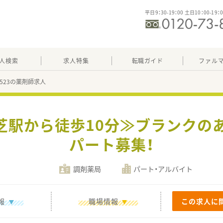
平日9：30-19：00 土日10：00-19：
人検索
求人特集
転職ガイド
ファル
40523の薬剤師求人
野芝駅から徒歩10分≫ブランクの
パート募集！
調剤薬局
パート・アルバイト
報
職場情報
この求人に