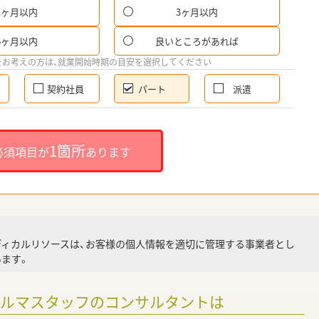
1ヶ月以内
3ヶ月以内
パ
6ヶ月以内
良いところがあれば
希
をお考えの方は、就業開始時期の目安を選択してください
契約社員
パート
派遣
就
1箇所
必須項目が
あります
就業
ディカルリソースは、お客様の個人情報を適切に管理する事業者とし
ます。
調
ァルマスタッフのコンサルタントは