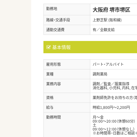
大阪府 堺市堺区
勤務地
路線・交通手段
上野芝駅 (阪和線)
通勤交通費
有／全額支給
基本情報
雇用形態
パート・アルバイト
業種
調剤薬局
業務内容
調剤／監査／服薬指導
消化器科, 小児科, 内科, 在
資格
薬剤師免許をお持ちの方（
給与
時給1,800円～2,200円
勤務時間
月～金
09：00～20：00（休憩60分）
土
09：00～12：00（休憩なし）
※お時間帯・日数はご相談