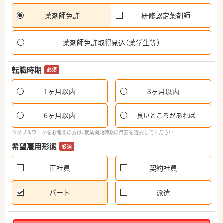
薬剤師免許
研修認定薬剤師
薬剤師免許取得見込（薬学生等）
転職時期
必須
1ヶ月以内
3ヶ月以内
6ヶ月以内
良いところがあれば
※ダブルワークをお考えの方は、就業開始時期の目安を選択してください
希望雇用形態
必須
正社員
契約社員
パート
派遣