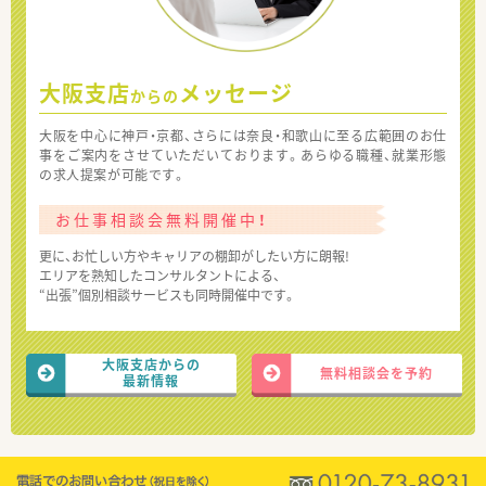
大阪支店
メッセージ
からの
大阪を中心に神戸・京都、さらには奈良・和歌山に至る広範囲のお仕
事をご案内をさせていただいております。あらゆる職種、就業形態
の求人提案が可能です。
お仕事相談会無料開催中！
更に、お忙しい方やキャリアの棚卸がしたい方に朗報!
エリアを熟知したコンサルタントによる、
“出張”個別相談サービスも同時開催中です。
大阪支店からの
無料相談会を予約
最新情報