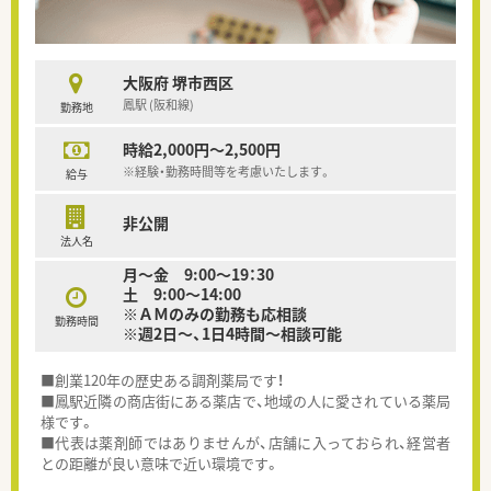
大阪府 堺市西区
鳳駅 (阪和線)
勤務地
時給2,000円～2,500円
※経験・勤務時間等を考慮いたします。
給与
非公開
法人名
月～金 9:00～19：30
土 9:00～14:00
※ＡＭのみの勤務も応相談
勤務時間
※週2日～、1日4時間～相談可能
■創業120年の歴史ある調剤薬局です！
■鳳駅近隣の商店街にある薬店で、地域の人に愛されている薬局
様です。
■代表は薬剤師ではありませんが、店舗に入っておられ、経営者
との距離が良い意味で近い環境です。