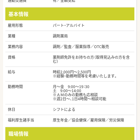
通勤交通費
有／全額支給
基本情報
雇用形態
パート・アルバイト
業種
調剤薬局
業務内容
調剤／監査／服薬指導／OTC販売
資格
薬剤師免許をお持ちの方（取得見込みの方を含
む）
給与
時給2,000円～2,500円
※経験・勤務時間等を考慮いたします。
勤務時間
月～金 9:00～19：30
土 9:00～14:00
※ＡＭのみの勤務も応相談
※週2日～、1日4時間～相談可能
休日
シフトによる
福利厚生諸手当
厚生年金／協会健保／雇用保険／労災保険
職場情報