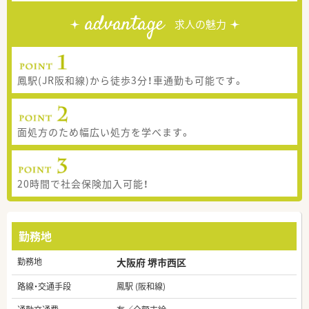
advantage
求人の魅力
鳳駅(JR阪和線)から徒歩3分！車通勤も可能です。
面処方のため幅広い処方を学べます。
20時間で社会保険加入可能！
勤務地
勤務地
大阪府 堺市西区
路線・交通手段
鳳駅 (阪和線)