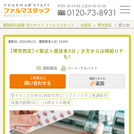
平日9：30-19：00 土日10：00-19：00
薬剤師の転職・求人サイト ファルマスタッフ
大阪府
堺市西区
求人ID：
更新日：
2026/06/23
薬剤師求人ID：
16365
【堺市西区】≪駅近≫鳳徒歩3分♪夕方からは時給ＵＰ
も！
調剤薬局
パート・アルバイト
この求人に
検討リストに
問い合わせる
追加
駅チカ
土日休み(相談可含む)
ブランク可
車通勤可
扶養内勤務OK
~18時までの職場