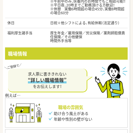
※午前中のみ、扶養内のお時間でもご相談可能‼
※平日夜、20時までご勤務頂ける方歓迎！
※休憩 実働6時間超の場合45分、実働8時間超
の場合60分
休日
日祝＋他シフトによる、有給休暇（法定通り）
福利厚生諸手当
厚生年金／雇用保険／労災保険／薬剤師賠償責
任保険／その他健保
時間外手当等
職場情報
求人票に書ききれない
“詳しい職場情報”
をお伝えします！
職場の雰囲気
助け合う風土がある
年齢や性別の壁がない