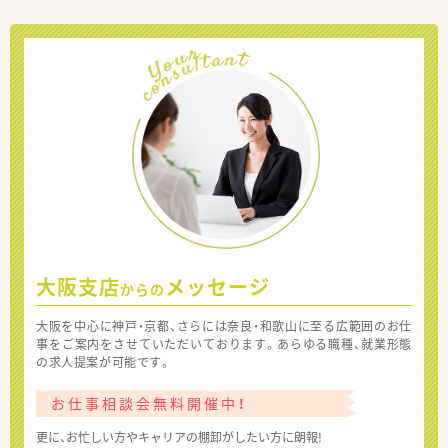
大阪支店
メッセージ
からの
大阪を中心に神戸・京都、さらには奈良・和歌山に至る広範囲のお仕
事をご案内をさせていただいております。あらゆる職種、就業形態
の求人提案が可能です。
お仕事相談会無料開催中！
更に、お忙しい方やキャリアの棚卸がしたい方に朗報!