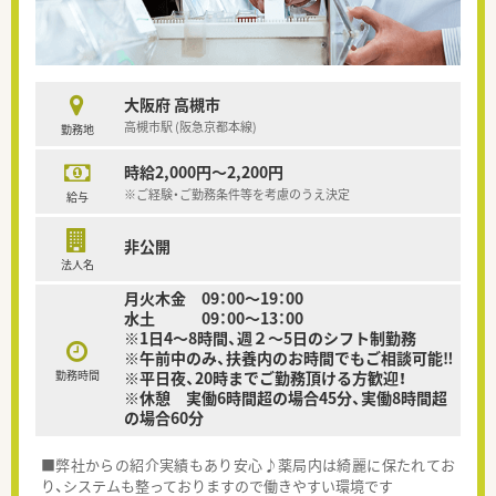
大阪府 高槻市
高槻市駅 (阪急京都本線)
勤務地
時給2,000円～2,200円
※ご経験・ご勤務条件等を考慮のうえ決定
給与
非公開
法人名
月火木金 09：00～19：00
水土 09：00～13：00
※1日4～8時間、週２～5日のシフト制勤務
※午前中のみ、扶養内のお時間でもご相談可能‼
勤務時間
※平日夜、20時までご勤務頂ける方歓迎！
※休憩 実働6時間超の場合45分、実働8時間超
の場合60分
■弊社からの紹介実績もあり安心♪薬局内は綺麗に保たれてお
り、システムも整っておりますので働きやすい環境です