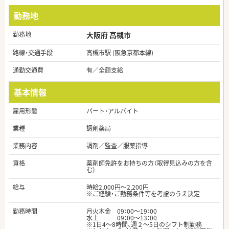
勤務地
勤務地
大阪府 高槻市
路線・交通手段
高槻市駅 (阪急京都本線)
通勤交通費
有／全額支給
基本情報
雇用形態
パート・アルバイト
業種
調剤薬局
業務内容
調剤／監査／服薬指導
資格
薬剤師免許をお持ちの方（取得見込みの方を含
む）
給与
時給2,000円～2,200円
※ご経験・ご勤務条件等を考慮のうえ決定
勤務時間
月火木金 09：00～19：00
水土 09：00～13：00
※1日4～8時間、週２～5日のシフト制勤務