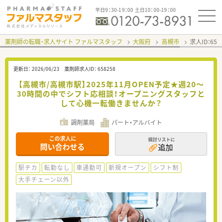
平日9：30-19：00 土日10：00-19：00
薬剤師の転職・求人サイト ファルマスタッフ
大阪府
高槻市
求人ID：65
更新日：
2026/06/23
薬剤師求人ID：
658258
【高槻市/高槻市駅】2025年11月OPEN予定★週20～
30時間の中でシフト応相談！オープニングスタッフと
して心機一転働きませんか？
調剤薬局
パート・アルバイト
この求人に
検討リストに
問い合わせる
追加
駅チカ
転勤なし
車通勤可
新規オープン
シフト制
大手チェーン以外