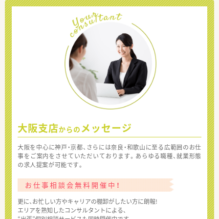
大阪支店
メッセージ
からの
大阪を中心に神戸・京都、さらには奈良・和歌山に至る広範囲のお仕
事をご案内をさせていただいております。あらゆる職種、就業形態
の求人提案が可能です。
お仕事相談会無料開催中！
更に、お忙しい方やキャリアの棚卸がしたい方に朗報!
エリアを熟知したコンサルタントによる、