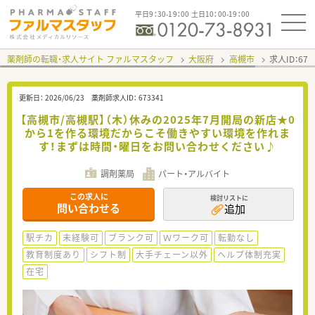
平日9：30-19：00 土日10：00-19：00
薬剤師の転職・求人サイト ファルマスタッフ
大阪府
高槻市
求人ID：67
更新日：
2026/06/23
薬剤師求人ID：
673341
【高槻市/高槻駅】（木）休みの2025年7月開局の新店★0
から1を作る環境だからこそ働きやすい環境を作れま
す！まずは時間・曜日をお問い合わせください♪
調剤薬局
パート・アルバイト
この求人に
検討リストに
問い合わせる
追加
駅チカ
未経験可
ブランク可
Ｗワーク可
転勤なし
教育制度あり
シフト制
大手チェーン以外
ヘルプ体制充実
在宅