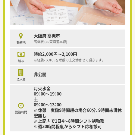
大阪府 高槻市
高槻駅 (JR東海道本線)
勤務地
時給2,000円～2,100円
※経験・スキルを考慮の上交渉させて頂きます。
給与
非公開
法人名
月火水金
09：00～19：00
土
09：00～13：00
※休憩 実働9時間超の場合60分、9時間未満休
勤務時間
憩無し
※上記内で1日4～8時間シフト制勤務
※週30時間程度からシフト応相談可