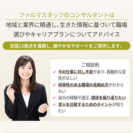
ファルマスタッフのコンサルタントは
地域と業界に精通し、生きた情報に基づいて職場
選びやキャリアプランについてアドバイス
全国12拠点を展開し、細やかなサポートをご提供します。
ご相談例
今の仕事に対し不安
があり、客観的な意
見がほしい
将来性のある職場の見極め方
がわから
ない
自分の経験や適正、
現状を振り返りたい
求人を比較するためのポイント
が知り
たい