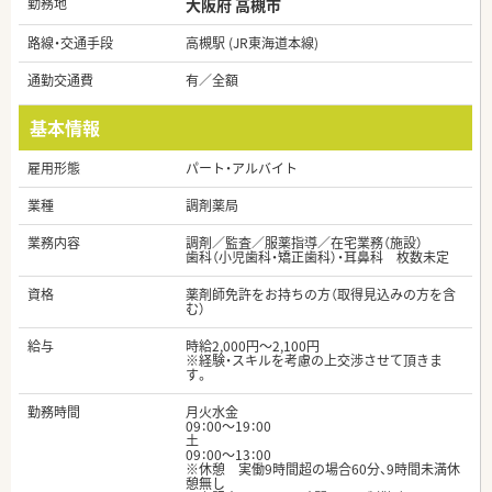
勤務地
大阪府 高槻市
路線・交通手段
高槻駅 (JR東海道本線)
通勤交通費
有／全額
基本情報
雇用形態
パート・アルバイト
業種
調剤薬局
業務内容
調剤／監査／服薬指導／在宅業務（施設）
歯科（小児歯科・矯正歯科）・耳鼻科 枚数未定
資格
薬剤師免許をお持ちの方（取得見込みの方を含
む）
給与
時給2,000円～2,100円
※経験・スキルを考慮の上交渉させて頂きま
す。
勤務時間
月火水金
09：00～19：00
土
09：00～13：00
※休憩 実働9時間超の場合60分、9時間未満休
憩無し