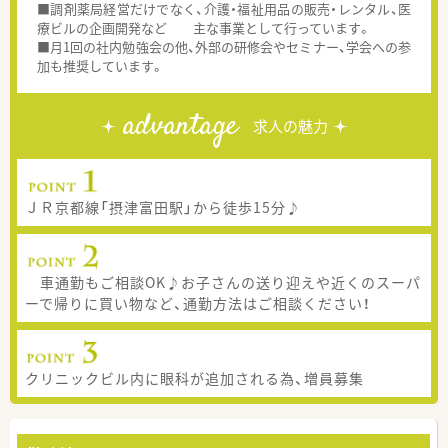
■調剤薬局経営だけでなく、介護・福祉用品の販売・レンタル、医
療ビルの企画開発など 主な事業として行っています。
■月1回の社内勉強会の他、外部の研修会やセミナー、学会への参
加も推奨しています。
advantage
求人の魅力
ＪＲ京都線「摂津富田駅」から徒歩15分♪
車通勤もご相談OK♪お子さんの送り迎えや近くのスーパ
ーで帰りに買い物など、通勤方法はご相談ください！
クリニックビル内に眼科が追加される為、増員募集