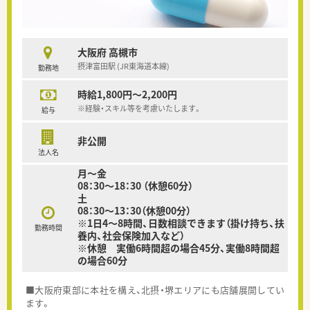
大阪府 高槻市
摂津富田駅 (JR東海道本線)
勤務地
時給1,800円～2,200円
※経験・スキル等を考慮いたします。
給与
非公開
法人名
月～金
08：30～18：30 （休憩60分）
土
08：30～13：30（休憩00分）
※1日4～8時間、日数相談できます（掛け持ち、扶
勤務時間
養内、社会保険加入など）
※休憩 実働6時間超の場合45分、実働8時間超
の場合60分
■大阪府東部に本社を構え、北摂・堺エリアにも店舗展開してい
ます。