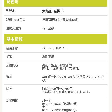
勤務地
勤務地
大阪府 高槻市
路線・交通手段
摂津富田駅 (JR東海道本線)
通勤交通費
有／全額
基本情報
雇用形態
パート・アルバイト
業種
調剤薬局
業務内容
調剤／監査／服薬指導
内科, 小児科, 眼科 70枚/日
資格
薬剤師免許をお持ちの方（取得見込みの方を含
む）
給与
時給1,800円～2,200円
※経験・スキル等を考慮いたします。
勤務時間
月～金
08：30～18：30 （休憩60分）
土
08：30～13：30（休憩00分）