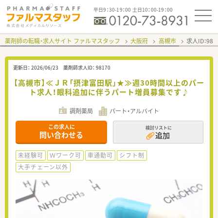
平日9：30-19：00 土日10：00-19：00
薬剤師の転職・求人サイト ファルマスタッフ
大阪府
高槻市
求人ID：98
更新日：
2026/06/23
薬剤師求人ID：
98170
【高槻市】≪ＪＲ「摂津富田駅」★≫週30時間以上のパー
ト求人！眼科追加に伴うパート増員募集です♪
調剤薬局
パート・アルバイト
この求人に
検討リストに
問い合わせる
追加
未経験可
Ｗワーク可
車通勤可
シフト制
大手チェーン以外