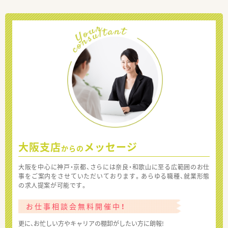
大阪支店
メッセージ
からの
大阪を中心に神戸・京都、さらには奈良・和歌山に至る広範囲のお仕
事をご案内をさせていただいております。あらゆる職種、就業形態
の求人提案が可能です。
お仕事相談会無料開催中！
更に、お忙しい方やキャリアの棚卸がしたい方に朗報!