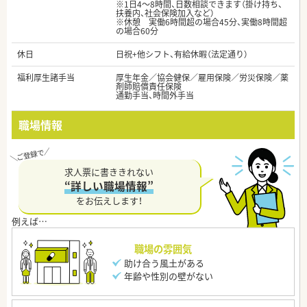
※1日4～8時間、日数相談できます（掛け持ち、
扶養内、社会保険加入など）
※休憩 実働6時間超の場合45分、実働8時間超
の場合60分
休日
日祝+他シフト、有給休暇（法定通り）
福利厚生諸手当
厚生年金／協会健保／雇用保険／労災保険／薬
剤師賠償責任保険
通勤手当、時間外手当
職場情報
求人票に書ききれない
“詳しい職場情報”
をお伝えします！
職場の雰囲気
助け合う風土がある
年齢や性別の壁がない