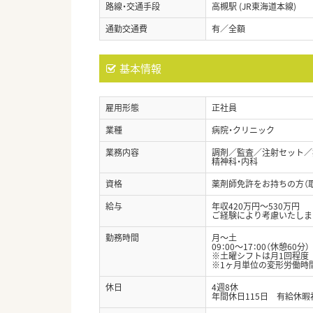
路線・交通手段
高槻駅 (JR東海道本線)
通勤交通費
有／全額
基本情報
雇用形態
正社員
業種
病院・クリニック
業務内容
調剤／監査／注射セット／
精神科・内科
資格
薬剤師免許をお持ちの方（
給与
年収420万円～530万円
ご経験により考慮いたしま
勤務時間
月～土
09：00～17：00（休憩60分）
※土曜シフトは月1回程度
※1ヶ月単位の変形労働時
休日
4週8休
年間休日115日 有給休暇