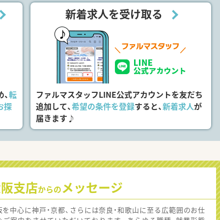
新着求人を受け取る
め、
転
ファルマスタッフLINE公式アカウントを友だち
お探
追加して、
希望の条件を登録
すると、
新着求人
が
届きます♪
大阪支店
メッセージ
からの
阪を中心に神戸・京都、さらには奈良・和歌山に至る広範囲のお仕
をご案内をさせていただいております。あらゆる職種、就業形態