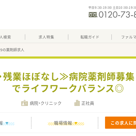
平日9：30-19：00 土日10：00-19：
人検索
求人特集
転職ガイド
ファル
899の薬剤師求人
時・残業ほぼなし≫病院薬剤師募集
でライフワークバランス◎
病院・クリニック
正社員
報
職場情報
この求人に