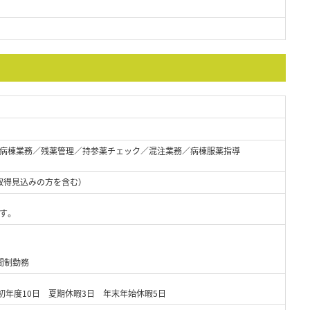
病棟業務／残薬管理／持参薬チェック／混注業務／病棟服薬指導
取得見込みの方を含む）
す。
間制勤務
初年度10日 夏期休暇3日 年末年始休暇5日