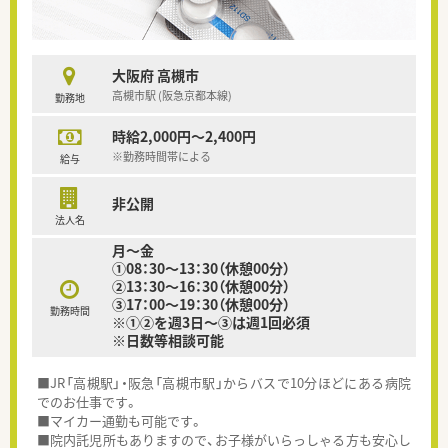
大阪府 高槻市
高槻市駅 (阪急京都本線)
勤務地
時給2,000円～2,400円
※勤務時間帯による
給与
非公開
法人名
月～金
①08：30～13：30（休憩00分）
②13：30～16：30（休憩00分）
③17：00～19：30（休憩00分）
勤務時間
※①②を週3日～③は週1回必須
※日数等相談可能
■JR「高槻駅」・阪急「高槻市駅」からバスで10分ほどにある病院
でのお仕事です。
■マイカー通勤も可能です。
■院内託児所もありますので、お子様がいらっしゃる方も安心し