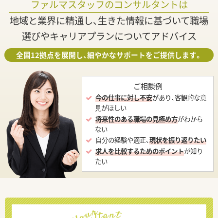
ファルマスタッフのコンサルタントは
地域と業界に精通し、生きた情報に基づいて職場
選びやキャリアプランについてアドバイス
全国12拠点を展開し、細やかなサポートをご提供します。
ご相談例
今の仕事に対し不安
があり、客観的な意
見がほしい
将来性のある職場の見極め方
がわから
ない
自分の経験や適正、
現状を振り返りたい
求人を比較するためのポイント
が知り
たい