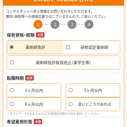
コンサルタントへ求人情報をお問い合わせいただけます。
薬局・病院等への直接応募ではございませんので、ご安心ください。
1
2
3
4
保有資格・経験
必須
薬剤師免許
研修認定薬剤師
薬剤師免許取得見込（薬学生等）
転職時期
必須
1ヶ月以内
3ヶ月以内
6ヶ月以内
良いところがあれば
※ダブルワークをお考えの方は、就業開始時期の目安を選択してください
希望雇用形態
必須