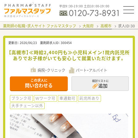
平日9：30-19：00 土日10：00-19：00
薬剤師の転職・求人サイト ファルマスタッフ
大阪府
高槻市
求人ID：30
更新日：
2026/06/23
薬剤師求人ID：
300454
【高槻市】≪時給2,400円も≫小児科メイン！院内託児所
ありでお子様がいても安心して就業いただけます。
病院・クリニック
パート・アルバイト
この求人に
検討リストに
問い合わせる
追加
ブランク可
Ｗワーク可
車通勤可
託児所あり
大手チェーン以外