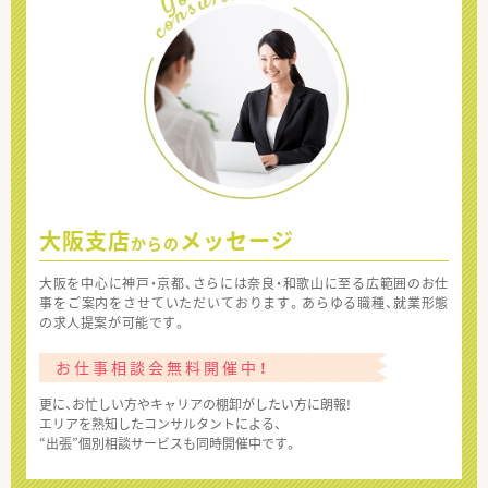
大阪支店
メッセージ
からの
大阪を中心に神戸・京都、さらには奈良・和歌山に至る広範囲のお仕
事をご案内をさせていただいております。あらゆる職種、就業形態
の求人提案が可能です。
お仕事相談会無料開催中！
更に、お忙しい方やキャリアの棚卸がしたい方に朗報!
エリアを熟知したコンサルタントによる、
“出張”個別相談サービスも同時開催中です。