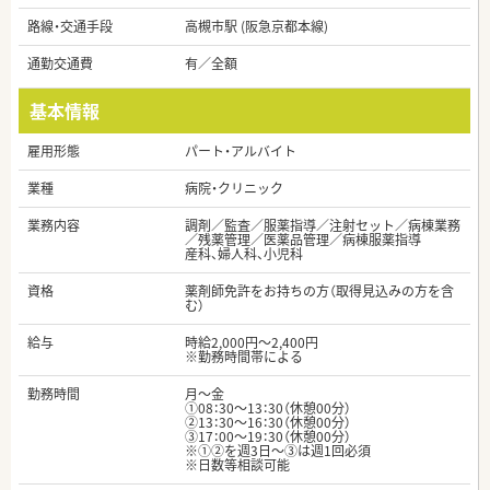
路線・交通手段
高槻市駅 (阪急京都本線)
通勤交通費
有／全額
基本情報
雇用形態
パート・アルバイト
業種
病院・クリニック
業務内容
調剤／監査／服薬指導／注射セット／病棟業務
／残薬管理／医薬品管理／病棟服薬指導
産科、婦人科、小児科
資格
薬剤師免許をお持ちの方（取得見込みの方を含
む）
給与
時給2,000円～2,400円
※勤務時間帯による
勤務時間
月～金
①08：30～13：30（休憩00分）
②13：30～16：30（休憩00分）
③17：00～19：30（休憩00分）
※①②を週3日～③は週1回必須
※日数等相談可能