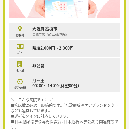
大阪府 高槻市
高槻市駅 (阪急京都本線)
勤務地
時給2,000円～2,300円
給与
非公開
法人名
月～土
09：00～14：00（休憩00分）
勤務時間
＼ こんな病院です！ ／
■病床数25床の一般病院です。他、診療所やケアプランセンター
なども運営しています。
■透析をメインに対応しています。
■日本泌尿器学会専門医教育、日本透析医学会教育関連施設で
す。