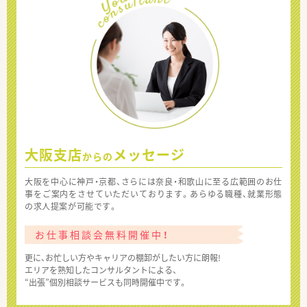
大阪支店
メッセージ
からの
大阪を中心に神戸・京都、さらには奈良・和歌山に至る広範囲のお仕
事をご案内をさせていただいております。あらゆる職種、就業形態
の求人提案が可能です。
お仕事相談会無料開催中！
更に、お忙しい方やキャリアの棚卸がしたい方に朗報!
エリアを熟知したコンサルタントによる、
“出張”個別相談サービスも同時開催中です。