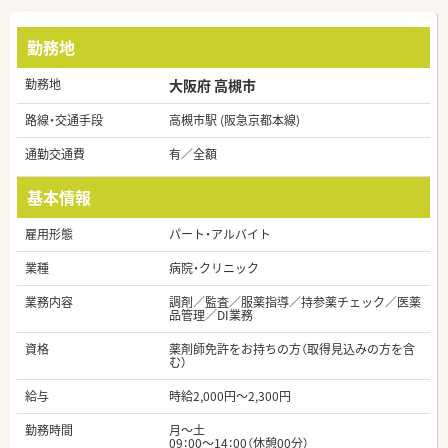
勤務地
勤務地
大阪府 高槻市
路線・交通手段
高槻市駅 (阪急京都本線)
通勤交通費
有／全額
基本情報
雇用形態
パート・アルバイト
業種
病院・クリニック
業務内容
調剤／監査／服薬指導／持参薬チェック／医薬
品管理／DI業務
資格
薬剤師免許をお持ちの方（取得見込みの方を含
む）
給与
時給2,000円～2,300円
勤務時間
月～土
09：00～14：00（休憩00分）