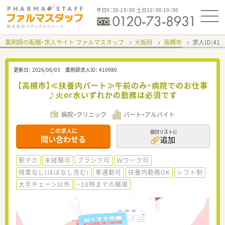
平日9：30-19：00 土日10：00-19：00
薬剤師の転職・求人サイト ファルマスタッフ
大阪府
高槻市
求人ID：41
更新日：
2026/06/03
薬剤師求人ID：
410980
【高槻市】≪扶養内パート≫午前のみ・病院でのお仕事
♪火or水いずれかの勤務は必須です
病院・クリニック
パート・アルバイト
この求人に
検討リストに
問い合わせる
追加
駅チカ
未経験可
ブランク可
Ｗワーク可
残業なし(ほぼなし含む)
車通勤可
扶養内勤務OK
シフト制
大手チェーン以外
~18時までの職場