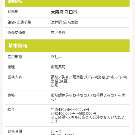
勤務地
勤務地
大阪府 守口市
路線・交通手段
滝井駅 (京阪本線)
通勤交通費
有／全額
基本情報
雇用形態
正社員
業種
調剤薬局
業務内容
調剤／監査／服薬指導／在宅業務（居宅）／在宅
業務（施設）
在宅
資格
薬剤師免許をお持ちの方（取得見込みの方を含
む）
給与
年収480万円～600万円
月給400,000円～500,000円
※ご経験・スキルに応じて交渉させていただき
ます
勤務時間
月～金