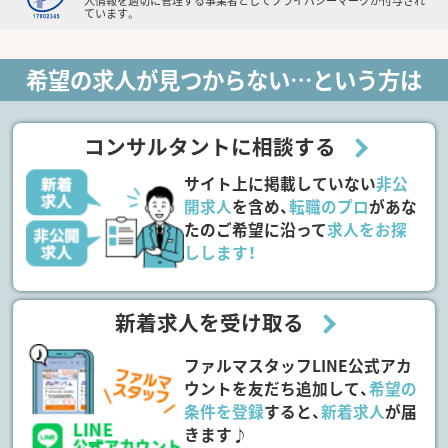
人情報を適切に管理する事業者としてプライバシーマークが付与され
ています。
希望の求人が見つからない…という方は
コンサルタントに相談する
サイト上に掲載していない
非公
開求人
を含め、
転職のプロ
があな
たのご希望に沿って
求人をお探
しします！
新着求人を受け取る
ファルマスタッフLINE公式アカ
ウントを友だち追加して、
希望の
条件を登録
すると、
新着求人
が届
きます♪