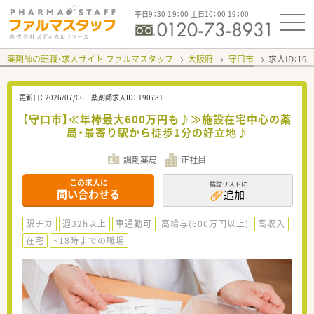
平日9：30-19：00 土日10：00-19：00
薬剤師の転職・求人サイト ファルマスタッフ
大阪府
守口市
求人ID：19
更新日：
2026/07/06
薬剤師求人ID：
190781
【守口市】≪年棒最大600万円も♪≫施設在宅中心の薬
局・最寄り駅から徒歩1分の好立地♪
調剤薬局
正社員
この求人に
検討リストに
問い合わせる
追加
駅チカ
週32h以上
車通勤可
高給与(600万円以上)
高収入
在宅
~18時までの職場