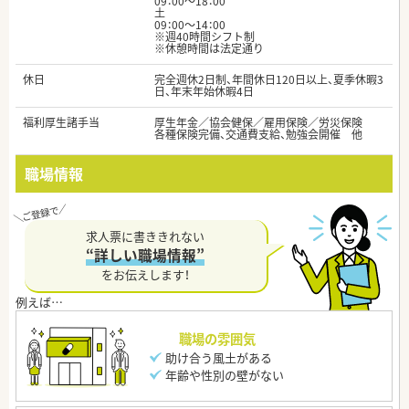
09：00～18：00
土
09：00～14：00
※週40時間シフト制
※休憩時間は法定通り
休日
完全週休2日制、年間休日120日以上、夏季休暇3
日、年末年始休暇4日
福利厚生諸手当
厚生年金／協会健保／雇用保険／労災保険
各種保険完備、交通費支給、勉強会開催 他
職場情報
求人票に書ききれない
“詳しい職場情報”
をお伝えします！
職場の雰囲気
助け合う風土がある
年齢や性別の壁がない