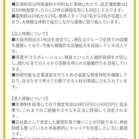
■応需科目は呼吸器科や内科など多岐にわたり、処方箋枚数は1
日100枚程度で、さらに22件の施設在宅にも対応しております。
■薬剤師は14名から15名、事務スタッフは7名から8名が在籍して
おり、大規模な体制で協力しながら業務に取り組んでいます。
【法人特徴について】
■大阪市西区の1号店を皮切りに、現在はグループ全体で14店舗
を展開しており、今後も積極的な店舗拡大を目指している法人で
す。
■尊重やコラボレーション、献身といった人間的価値を大切に
し、関わる全ての人々から信頼を得られる組織作りを目指してい
ます。
■持続可能な企業運営を行うための高度な管理体制を構築して
おり、自分たちで考えて行動できる人材の育成に力を入れていま
す。
【求人情報について】
■年俸制を採用しており想定年収は480万円から600万円と高水
準で、これまでのご経験やスキルを正当に評価して決定されま
す。
■正社員として安定した雇用形態で働くことが可能であり、昇給
制度も整っているため長期的にキャリアを形成したい方に最適
です。