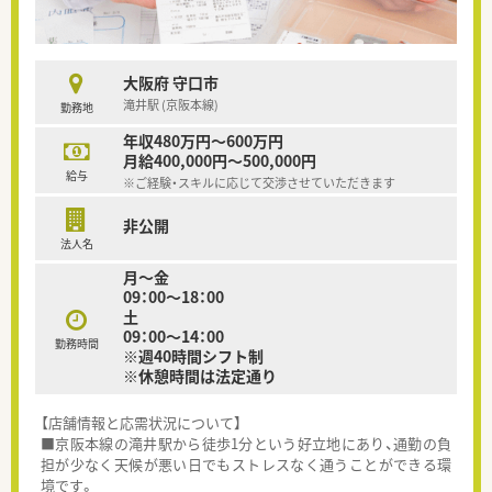
大阪府 守口市
滝井駅 (京阪本線)
勤務地
年収480万円～600万円
月給400,000円～500,000円
給与
※ご経験・スキルに応じて交渉させていただきます
非公開
法人名
月～金
09：00～18：00
土
09：00～14：00
勤務時間
※週40時間シフト制
※休憩時間は法定通り
【店舗情報と応需状況について】
■京阪本線の滝井駅から徒歩1分という好立地にあり、通勤の負
担が少なく天候が悪い日でもストレスなく通うことができる環
境です。