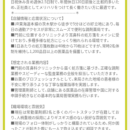
日祝休み含め週休2.5日制で、年間休日120日前後と比較的多いた
め、正社員としてメリハリをつけて長く働きたい方に最適です。
＊------------------------------------------＊
【店舗情報と応需状況について】
■JR東海道本線の茨木駅から徒歩で5分ほどの好立地にあり、毎
日の通勤アクセスが非常にスムーズで便利な調剤薬局です。
■門前に位置するクリニックより耳鼻科の処方箋をメインに受
けており、多種多様な処方にじっくり触れられる環境です。
■1日あたりの処方箋枚数は40枚から70枚ほどですが、常時2名体
制を維持し1,200品目以上の医薬品を備蓄しています。
【想定される業務内容】
■門前の耳鼻科クリニックから届く処方箋に基づき、正確な調剤
業務やスピーディーな監査業務の全般を担当していただきます。
■お薬のプロフェッショナルとして、来局された地域の患者様の
不安に寄り添うような丁寧な服薬指導を実践します。
■管理薬剤師として、店舗にある医薬品の在庫管理や国に対する
申請手続きなどの基本的な薬局管理実務も行います。
【職場環境と雰囲気】
■現在は常勤薬剤師2名と多くのパートスタッフが在籍してお
り、人柄重視の採用によりギスギス感のない良好な雰囲気です。
■現場のフォロー体制がしっかりと構築されているため、何か困
ったことが起きた際にも一人で抱え込まずに相談できます。