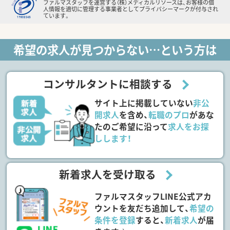
ファルマスタッフを運営する（株）メディカルリソースは、お客様の個
人情報を適切に管理する事業者としてプライバシーマークが付与され
ています。
希望の求人が見つからない…という方は
コンサルタントに相談する
サイト上に掲載していない
非公
開求人
を含め、
転職のプロ
があな
たのご希望に沿って
求人をお探
しします！
新着求人を受け取る
ファルマスタッフLINE公式アカ
ウントを友だち追加して、
希望の
条件を登録
すると、
新着求人
が届