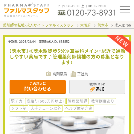
平日9：30-19：00 土日10：00-19：00
薬剤師の転職・求人サイト ファルマスタッフ
大阪府
茨木市
求人ID：66
更新日：
2026/08/04
薬剤師求人ID：
665552
【茨木市】≪茨木駅徒歩5分≫耳鼻科メイン・駅近で通勤
しやすい薬局です♪管理薬剤師候補の方の募集となり
ます！
調剤薬局
正社員
この求人に
検討リストに
問い合わせる
追加
駅チカ
高給与(600万円以上)
管理薬剤師
教育制度あり
シフト制
大手チェーン以外
ヘルプ体制充実