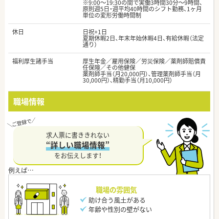
※9:00～19:30の間で実働3時間30分～9時間、
原則週5日・週平均40時間のシフト勤務、1ヶ月
単位の変形労働時間制
休日
日祝+1日
夏期休暇2日、年末年始休暇4日、有給休暇（法定
通り）
福利厚生諸手当
厚生年金／雇用保険／労災保険／薬剤師賠償責
任保険／その他健保
薬剤師手当（月20,000円）、管理薬剤師手当（月
30,000円）、精勤手当（月10,000円）
職場情報
求人票に書ききれない
“詳しい職場情報”
をお伝えします！
職場の雰囲気
助け合う風土がある
年齢や性別の壁がない