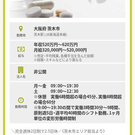
大阪府 茨木市
茨木駅 (JR東海道本線)
勤務地
年収520万円～620万円
月給320,000円～520,000円
給与
※想定・平均残業、各種手当を含んだ総額
※経験・スキルなどにより異なる
非公開
法人名
月～金 09：00～19：30
土 09：00～12：30
※休憩 実働6時間超の場合45分、実働8時間超
の場合60分
勤務時間
※9:00～19:30の間で実働3時間30分～9時間、
原則週5日・週平均40時間のシフト勤務、1ヶ月
単位の変形労働時間制
＼完全週休2日制で2.5日休／（茨木市エリア担当より）