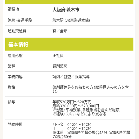
勤務地
大阪府 茨木市
路線・交通手段
茨木駅 (JR東海道本線)
通勤交通費
有／全額
基本情報
雇用形態
正社員
業種
調剤薬局
業務内容
調剤／監査／服薬指導
資格
薬剤師免許をお持ちの方（取得見込みの方を含
む）
給与
年収520万円～620万円
月給320,000円～520,000円
※想定・平均残業、各種手当を含んだ総額
※経験・スキルなどにより異なる
勤務時間
月～金 09：00～19：30
土 09：00～12：30
※休憩 実働6時間超の場合45分、実働8時間超
の場合60分