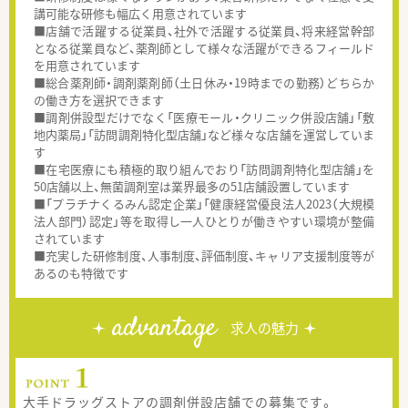
講可能な研修も幅広く用意されています
■店舗で活躍する従業員、社外で活躍する従業員、将来経営幹部
となる従業員など、薬剤師として様々な活躍ができるフィールド
を用意されています
■総合薬剤師・調剤薬剤師（土日休み・19時までの勤務）どちらか
の働き方を選択できます
■調剤併設型だけでなく「医療モール・クリニック併設店舗」「敷
地内薬局」「訪問調剤特化型店舗」など様々な店舗を運営していま
す
■在宅医療にも積極的取り組んでおり「訪問調剤特化型店舗」を
50店舗以上、無菌調剤室は業界最多の51店舗設置しています
■「プラチナくるみん認定企業」「健康経営優良法人2023（大規模
法人部門）認定」等を取得し一人ひとりが働きやすい環境が整備
されています
■充実した研修制度、人事制度、評価制度、キャリア支援制度等が
あるのも特徴です
advantage
求人の魅力
大手ドラッグストアの調剤併設店舗での募集です。