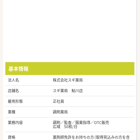
基本情報
法人名
株式会社スギ薬局
店舗名
スギ薬局 鮎川店
雇用形態
正社員
業種
調剤薬局
業務内容
調剤／監査／服薬指導／OTC販売
広域 50枚/日
資格
薬剤師免許をお持ちの方（取得見込みの方を含