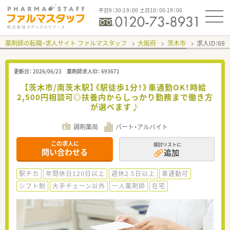
平日9：30-19：00 土日10：00-19：00
薬剤師の転職・求人サイト ファルマスタッフ
大阪府
茨木市
求人ID：69
更新日：
2026/06/23
薬剤師求人ID：
693671
【茨木市/南茨木駅】《駅徒歩1分！》車通勤OK！時給
2,500円相談可◎扶養内からしっかり勤務まで働き方
が選べます♪
調剤薬局
パート・アルバイト
この求人に
検討リストに
問い合わせる
追加
駅チカ
年間休日120日以上
週休2.5日以上
車通勤可
シフト制
大手チェーン以外
一人薬剤師
在宅