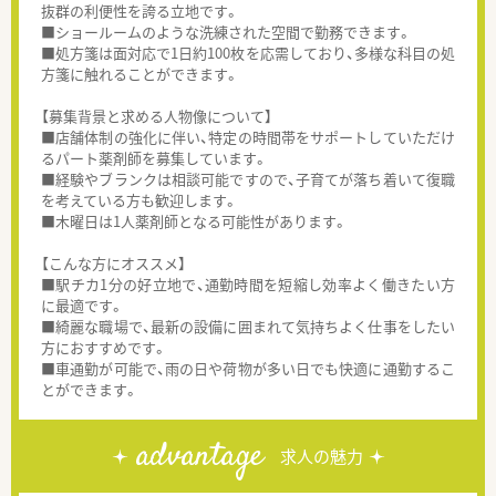
抜群の利便性を誇る立地です。
■ショールームのような洗練された空間で勤務できます。
■処方箋は面対応で1日約100枚を応需しており、多様な科目の処
方箋に触れることができます。
【募集背景と求める人物像について】
■店舗体制の強化に伴い、特定の時間帯をサポートしていただけ
るパート薬剤師を募集しています。
■経験やブランクは相談可能ですので、子育てが落ち着いて復職
を考えている方も歓迎します。
■木曜日は1人薬剤師となる可能性があります。
【こんな方にオススメ】
■駅チカ1分の好立地で、通勤時間を短縮し効率よく働きたい方
に最適です。
■綺麗な職場で、最新の設備に囲まれて気持ちよく仕事をしたい
方におすすめです。
■車通勤が可能で、雨の日や荷物が多い日でも快適に通勤するこ
とができます。
advantage
求人の魅力