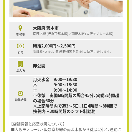
大阪府 茨木市
南茨木駅 (阪急京都本線)／南茨木駅 (大阪モノレール線)
勤務地
時給2,000円～2,500円
※経験・スキル・勤務時間等を考慮し、決定いたします。
給与
非公開
法人名
月火水金 9:00～19:30
木 9:00～18:30
土 9:00～14:00
※休憩 実働6時間超の場合45分、実働8時間超
勤務時間
の場合60分
※上記時間内で週3～5日、1日4時間～8時間で
扶養内～30時間超のシフト制勤務
【店舗情報と応需状況について】
■大阪モノレール・阪急京都線の南茨木駅から徒歩1分と、通勤に