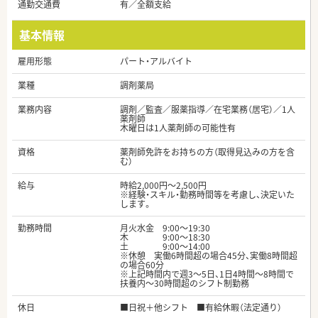
通勤交通費
有／全額支給
基本情報
雇用形態
パート・アルバイト
業種
調剤薬局
業務内容
調剤／監査／服薬指導／在宅業務（居宅）／1人
薬剤師
木曜日は1人薬剤師の可能性有
資格
薬剤師免許をお持ちの方（取得見込みの方を含
む）
給与
時給2,000円～2,500円
※経験・スキル・勤務時間等を考慮し、決定いた
します。
勤務時間
月火水金 9:00～19:30
木 9:00～18:30
土 9:00～14:00
※休憩 実働6時間超の場合45分、実働8時間超
の場合60分
※上記時間内で週3～5日、1日4時間～8時間で
扶養内～30時間超のシフト制勤務
休日
■日祝＋他シフト ■有給休暇（法定通り）