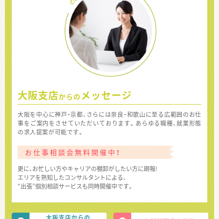
大阪支店
メッセージ
からの
大阪を中心に神戸・京都、さらには奈良・和歌山に至る広範囲のお仕
事をご案内をさせていただいております。あらゆる職種、就業形態
の求人提案が可能です。
お仕事相談会無料開催中！
更に、お忙しい方やキャリアの棚卸がしたい方に朗報!
エリアを熟知したコンサルタントによる、
“出張”個別相談サービスも同時開催中です。
大阪支店からの