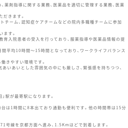
め、薬剤指導に関する業務、医薬品を適切に管理する業務、医薬
ただきます。
トチーム、認知症ケアチームなどの院内多職種チームに参加
います。
教育入院患者の受入を行っており、服薬指導や医薬品情報の提
間平均10時間～15時間となっており、ワークライフバランス
も働きやすい環境です。
和気あいあいとした雰囲気の中にも厳しさ、緊張感を持ちつつ、
田」駅が最寄駅になります。
台は1時間に8本出ており通勤も便利です。他の時間帯は15分
71号線を京都方面へ進み、1.5Kmほどで到着します。