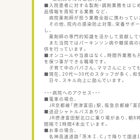
■入院患者に対する製剤・調剤業務をはじ
品情報を周知する業務 など、
病院薬剤師が担う業務全般に携わってい
その他、院内の感染防止対策、栄養サポー
し、
薬剤師の専門的知識を活かして貢献して
また当院ではパーキンソン病や糖尿病の
供を行っています。
■オンコールや当直はなく、時間外業務も月
を保つ事ができる職場です。
子育て中のパパさん、ママさんにとって
■現在、20代～30代のスタッフが多く、
日々、スキル向上に励んでいます。
・・・病院へのアクセス・・・
■電車の場合、
JR京都線「摂津富田」駅、阪急京都線「富
■送迎シャトルバスあり◎
JR摂津富田駅北口に乗り場があり、朝8時
間隔で1時間4本出ています。
■お車の場合、
名神高速道路「茨木Ｉ.Ｃ」で降りて国道1