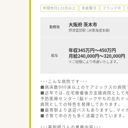
年間休日120日以上
未経験可
ブランク可
大阪府 茨木市
勤務地
摂津富田駅 (JR東海道本線)
年収345万円～450万円
月給240,000円～320,000円
給与
※ご経験により考慮いたします。
・・・こんな病院です・・・
■病床数900床以上のケアミックスの病院
■近年では、在宅療養後方支援病院として
予防医療センター（脳ドックやもの忘れドッ
病院としての特色を発揮しております。
■最寄駅より送迎バスもありますし、マイ
■子育て中の方も多く活躍されています。
・・・薬剤師さんの業務内容・・・