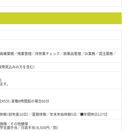
病棟業務／残薬管理／持参薬チェック／医薬品管理／DI業務／混注業務／
取得見込みの方を含む）
円
ます。
45分、実働8時間超の場合60分
暇（初年度10日）／夏期休暇／年末年始休暇5日／■年間休日127日
保険／その他健保
支援手当／日直手当（8,500円／回）