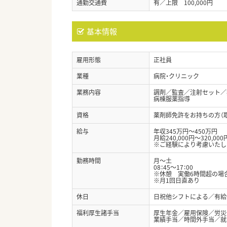
通勤交通費
有／上限 100,000円
基本情報
雇用形態
正社員
業種
病院・クリニック
業務内容
調剤／監査／注射セット／
病棟服薬指導
資格
薬剤師免許をお持ちの方（
給与
年収345万円～450万円
月給240,000円～320,000
※ご経験により考慮いたし
勤務時間
月～土
08：45～17：00
※休憩 実働6時間超の場合
※月1回日直あり
休日
日祝他シフトによる／有給休
福利厚生諸手当
厚生年金／雇用保険／労災
業績手当／時間外手当／就学