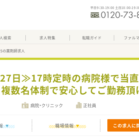
平日9：30-19：00 土日10：00-19：
人検索
求人特集
転職ガイド
ファル
285の薬剤師求人
127日≫17時定時の病院様で当直
中！複数名体制で安心してご勤務頂
病院・クリニック
正社員
報
職場情報
この求人に