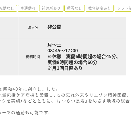
転勤なし
車通勤可
託児所あり
積雪なし
教育制度あり
シフト
非公開
法人名
月～土
08：45～17：00
※休憩 実働6時間超の場合45分、
勤務時間
実働8時間超の場合60分
※月1回日直あり
で昭和40年に創立しました。
地域包括ケア病棟も設置し、もの忘れ外来やリエゾン精神医療、
クを実施）などとともに、「はつらつ長寿」をめざす地域の総合
カーでの通勤も可能です。