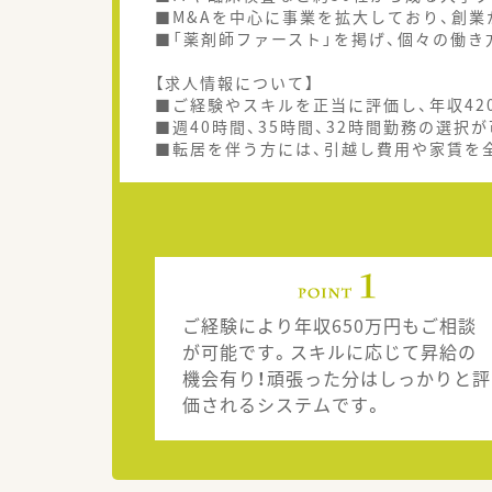
■M&Aを中心に事業を拡大しており、創
■「薬剤師ファースト」を掲げ、個々の働
【求人情報について】
■ご経験やスキルを正当に評価し、年収42
■週40時間、35時間、32時間勤務の選
■転居を伴う方には、引越し費用や家賃を
ご経験により年収650万円もご相談
が可能です。スキルに応じて昇給の
機会有り！頑張った分はしっかりと評
価されるシステムです。