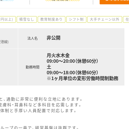
万円以上)
積雪なし
教育制度あり
シフト制
大手チェーン以外
非公開
法人名
空港線)
月火水木金
09:00～20:00（休憩60分）
土
勤務時間
09:00～18:00（休憩60分）
※1ヶ月単位の変形労働時間制勤務
と、通勤に非常に便利な立地にあります。
皮膚科・耳鼻科など多科目を応需します。
5名体制と手厚い人員配置で対応します。
グループの一員で、経営基盤は抜群です。