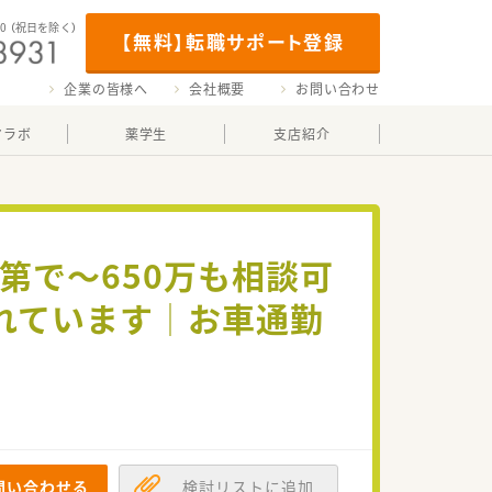
00
（祝日を除く）
【無料】転職サポート登録
企業の皆様へ
会社概要
お問い合わせ
マラボ
薬学生
支店紹介
第で～650万も相談可
れています│お車通勤
問い合わせる
検討リストに追加