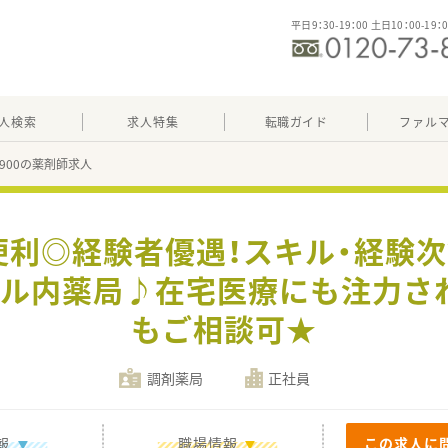
平日9：30-19：00 土日10：00-19：
人検索
求人特集
転職ガイド
ファル
78900の薬剤師求人
便利◎経験者優遇！スキル・経験次
ール内薬局♪在宅医療にも注力さ
もご相談可★
調剤薬局
正社員
報
職場情報
この求人に