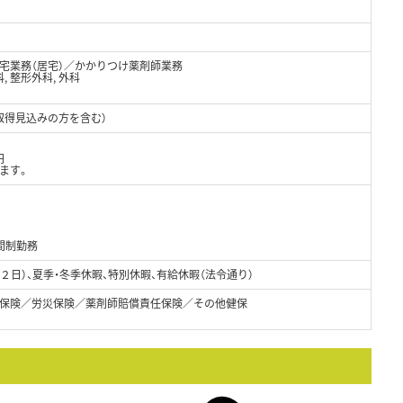
宅業務（居宅）／かかりつけ薬剤師業務
鼻科, 整形外科, 外科
取得見込みの方を含む）
円
ます。
間制勤務
２日）、夏季・冬季休暇、特別休暇、有給休暇（法令通り）
保険／労災保険／薬剤師賠償責任保険／その他健保