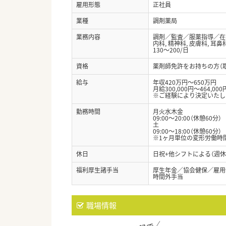
雇用形態
正社員
業種
調剤薬局
業務内容
調剤／監査／服薬指導／在
内科, 精神科, 皮膚科, 耳
130～200/日
資格
薬剤師免許をお持ちの方（
給与
年収420万円～650万円
月給300,000円～464,000
※ご経験により決定いたし
勤務時間
月火水木金
09:00～20:00（休憩60分）
土
09:00～18:00（休憩60分）
※1ヶ月単位の変形労働時
休日
日祝+他シフトによる（週休
福利厚生諸手当
厚生年金／協会健保／雇用
時間外手当
職場情報