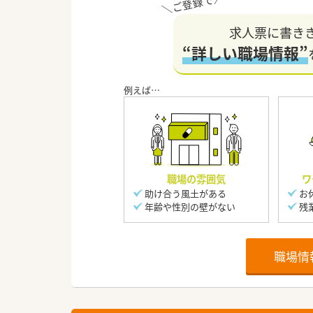
求人票に書き
“詳しい職場情報”
職場の雰囲気
ワ
助け合う風土がある
お
年齢や性別の壁がない
残
職場情