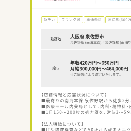
駅チカ
ブランク可
車通勤可
高給与(600
大阪府 泉佐野市
勤務地
泉佐野駅 (南海本線)／泉佐野駅 (南海
年収420万円～650万円
月給300,000円～464,000円
給与
※ご経験により決定いたします。
【店舗情報と応需状況について】
■最寄りの南海本線 泉佐野駅から徒歩2分
■医療モール内薬局として、内科・精神科・
■1日150～200枚の処方箋を、常時3～
【法人特徴について】
■ITや臨床検査など約50社から成る大手