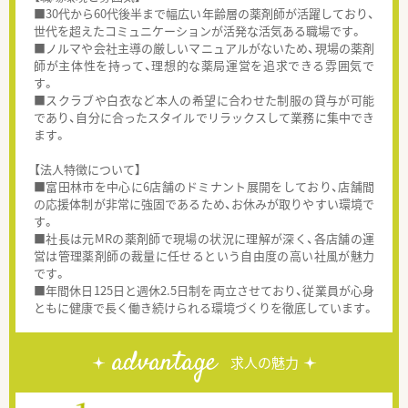
■30代から60代後半まで幅広い年齢層の薬剤師が活躍しており、
世代を超えたコミュニケーションが活発な活気ある職場です。
■ノルマや会社主導の厳しいマニュアルがないため、現場の薬剤
師が主体性を持って、理想的な薬局運営を追求できる雰囲気で
す。
■スクラブや白衣など本人の希望に合わせた制服の貸与が可能
であり、自分に合ったスタイルでリラックスして業務に集中でき
ます。
【法人特徴について】
■富田林市を中心に6店舗のドミナント展開をしており、店舗間
の応援体制が非常に強固であるため、お休みが取りやすい環境で
す。
■社長は元MRの薬剤師で現場の状況に理解が深く、各店舗の運
営は管理薬剤師の裁量に任せるという自由度の高い社風が魅力
です。
■年間休日125日と週休2.5日制を両立させており、従業員が心身
ともに健康で長く働き続けられる環境づくりを徹底しています。
advantage
求人の魅力