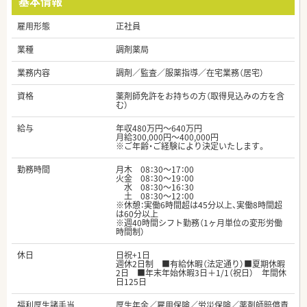
基本情報
雇用形態
正社員
業種
調剤薬局
業務内容
調剤／監査／服薬指導／在宅業務（居宅）
資格
薬剤師免許をお持ちの方（取得見込みの方を含
む）
給与
年収480万円～640万円
月給300,000円～400,000円
※ご年齢・ご経験により決定いたします。
勤務時間
月木 08：30～17：00
火金 08：30～19：00
水 08：30～16：30
土 08：30～12：00
※休憩：実働6時間超は45分以上、実働8時間超
は60分以上
※週40時間シフト勤務（1ヶ月単位の変形労働
時間制）
休日
日祝+1日
週休2日制 ■有給休暇（法定通り）■夏期休暇
2日 ■年末年始休暇3日＋1/1（祝日） 年間休
日125日
福利厚生諸手当
厚生年金／雇用保険／労災保険／薬剤師賠償責