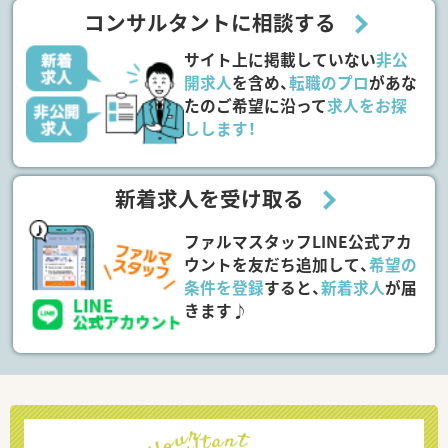
コンサルタントに相談する
サイト上に掲載していない
非公
開求人
を含め、
転職のプロ
があな
たのご希望に沿って
求人をお探
しします！
新着求人を受け取る
ファルマスタッフLINE公式アカ
ウントを友だち追加して、
希望の
条件を登録
すると、
新着求人
が届
きます♪