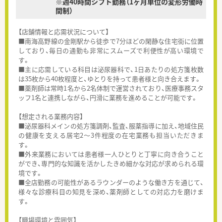
※週40時間シフト勤務（1ヶ月単位の変形労働時
間制）
【店舗情報と応需状況について】
■南海高野線の金剛駅から徒歩で7分ほどの閑静な住宅街に位置
しており、毎日の通勤も非常にスムーズで利便性が高い環境で
す。
■主に応需している科目は泌尿器科で、1日あたりの処方箋枚数
は35枚から40枚程度と、ゆとりを持って患者様と向き合えます。
■薬剤師は常時1名から2名体制で運営されており、医療事務スタ
ッフ1名と連携しながら、円滑に業務を進めることが可能です。
【想定される業務内容】
■泌尿器科メインの処方箋調剤、監査、服薬指導に加え、地域住民
の健康を支える居宅2～3件程度の在宅業務も担当いただきま
す。
■外来業務においては患者様一人ひとりと丁寧に向き合うこと
ができ、専門的な知識を活かしたきめ細かな対応が求められる環
境です。
■全店勤務の可能性があるラウンダーのような働き方を通じて、
様々な診療科目の知見を深め、薬剤師としての対応力を磨けま
す。
【職場環境と雰囲気】