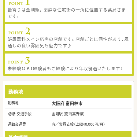
最寄りは金剛駅。閑静な住宅街の一角に位置する薬局さま
です。
泌尿器科メイン応需の店舗です。店舗ごとに個性があり、風
通しの良い雰囲気も魅力です♪
未経験ＯＫ！経験者もご経験により年収優遇いたします！
勤務地
勤務地
大阪府 富田林市
路線・交通手段
金剛駅 (南海高野線)
通勤交通費
有／実費支給（上限40,000円/月）