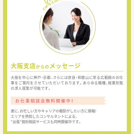
大阪支店
メッセージ
からの
大阪を中心に神戸・京都、さらには奈良・和歌山に至る広範囲のお仕
事をご案内をさせていただいております。あらゆる職種、就業形態
の求人提案が可能です。
お仕事相談会無料開催中！
更に、お忙しい方やキャリアの棚卸がしたい方に朗報!
エリアを熟知したコンサルタントによる、
“出張”個別相談サービスも同時開催中です。