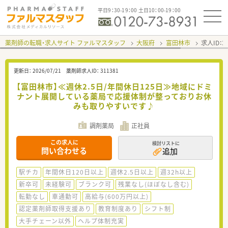
平日9：30-19：00 土日10：00-19：00
薬剤師の転職・求人サイト ファルマスタッフ
大阪府
富田林市
求人ID：
更新日：
2026/07/21
薬剤師求人ID：
311381
【富田林市】≪週休2.5日/年間休日125日≫地域にドミ
ナント展開している薬局で応援体制が整っておりお休
みも取りやすいです♪
調剤薬局
正社員
この求人に
検討リストに
問い合わせる
追加
駅チカ
年間休日120日以上
週休2.5日以上
週32h以上
新卒可
未経験可
ブランク可
残業なし(ほぼなし含む)
転勤なし
車通勤可
高給与(600万円以上)
認定薬剤師取得支援あり
教育制度あり
シフト制
大手チェーン以外
ヘルプ体制充実