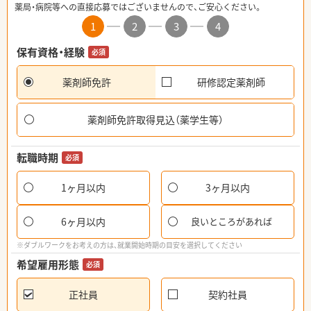
薬局・病院等への直接応募ではございませんので、ご安心ください。
1
2
3
4
保有資格・経験
必須
薬剤師免許
研修認定薬剤師
薬剤師免許取得見込（薬学生等）
転職時期
必須
1ヶ月以内
3ヶ月以内
6ヶ月以内
良いところがあれば
※ダブルワークをお考えの方は、就業開始時期の目安を選択してください
希望雇用形態
必須
正社員
契約社員