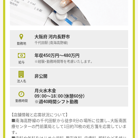
大阪府 河内長野市
千代田駅 (南海高野線)
勤務地
年収450万円～480万円
※経験・勤務時間等を考慮いたします。
給与
非公開
法人名
月火水木金
09：00～18：00（休憩60分）
勤務時間
※週40時間シフト勤務
【店舗情報と応需状況について】
■南海高野線の千代田駅から徒歩8分の場所に位置し、大阪南医
療センターの門前薬局として1日約70枚の処方箋を応需していま
す。
■内科や外科をはじめ小児科、整形外科、皮膚科、眼科など多岐に