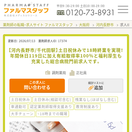
平日9：30-19：00 土日10：00-19：00
薬剤師の転職・求人サイト ファルマスタッフ
大阪府
河内長野市
求人ID
更新日：
2026/07/13
薬剤師求人ID：
17374
【河内長野市/千代田駅】土日祝休みで18時終業を実現！
年間休日119日に加え有給取得率100％と福利厚生も
充実した総合病院門前求人です。
調剤薬局
正社員
この求人に
検討リストに
問い合わせる
追加
土日祝休み
土日休み(相談可含む)
残業なし(ほぼなし含む)
車通勤可
認定薬剤師取得支援あり
教育制度あり
大手チェーン
~18時までの職場