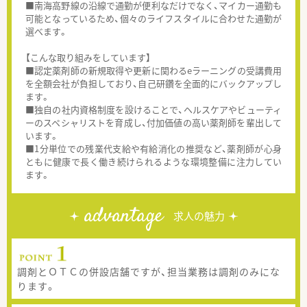
■南海高野線の沿線で通勤が便利なだけでなく、マイカー通勤も
可能となっているため、個々のライフスタイルに合わせた通勤が
選べます。
【こんな取り組みをしています】
■認定薬剤師の新規取得や更新に関わるeラーニングの受講費用
を全額会社が負担しており、自己研鑽を全面的にバックアップし
ます。
■独自の社内資格制度を設けることで、ヘルスケアやビューティ
ーのスペシャリストを育成し、付加価値の高い薬剤師を輩出して
います。
■1分単位での残業代支給や有給消化の推奨など、薬剤師が心身
ともに健康で長く働き続けられるような環境整備に注力してい
ます。
advantage
求人の魅力
調剤とＯＴＣの併設店舗ですが、担当業務は調剤のみにな
ります。