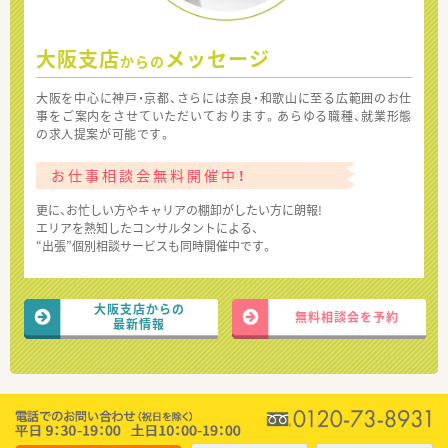
大阪支店
メッセージ
からの
大阪を中心に神戸・京都、さらには奈良・和歌山に至る広範囲のお仕
事をご案内をさせていただいております。あらゆる職種、就業形態
の求人提案が可能です。
お仕事相談会無料開催中！
更に、お忙しい方やキャリアの棚卸がしたい方に朗報!
エリアを熟知したコンサルタントによる、
“出張”個別相談サービスも同時開催中です。
大阪支店からの
無料相談会を予約
最新情報