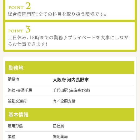
総合病院門前！全ての科目を取り扱う環境です。
土日休み、18時までの勤務♪プライベートを大事にしなが
らお仕事できます！
勤務地
勤務地
大阪府 河内長野市
路線・交通手段
千代田駅 (南海高野線)
通勤交通費
有／全額支給
基本情報
雇用形態
正社員
業種
調剤薬局