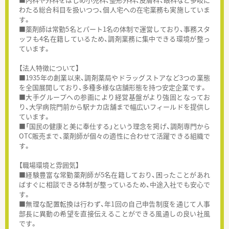
わたる総合科目を扱いつつ、個人宅への在宅業務も実施していま
す。
■薬剤師は常勤5名とパート1名の体制で運営しており、事務スタ
ッフも4名在籍しているため、調剤業務に集中できる環境が整っ
ています。
【法人特徴について】
■1935年の創業以来、調剤薬局やドラッグストアなど3つの業態
を全国展開しており、多種多様な店舗形態を持つ安定企業です。
■大手グループへの参画により経営基盤がより強固となってお
り、大学病院門前から駅ナカ店舗まで幅広いフィールドを提供し
ています。
■「国民の健康と美に奉仕する」という理念を掲げ、調剤専門から
OTC販売まで、薬剤師が個々の適性に合わせて活躍できる組織で
す。
【職場環境と雰囲気】
■経験豊富な常勤薬剤師が5名在籍しており、困ったことがあれ
ばすぐに相談できる体制が整っているため、中途入社でも安心で
す。
■無理な配置転換は行わず、年1回の自己申告制度を通じて人事
部長に異動の希望を直接伝えることができる風通しの良い社風
です。