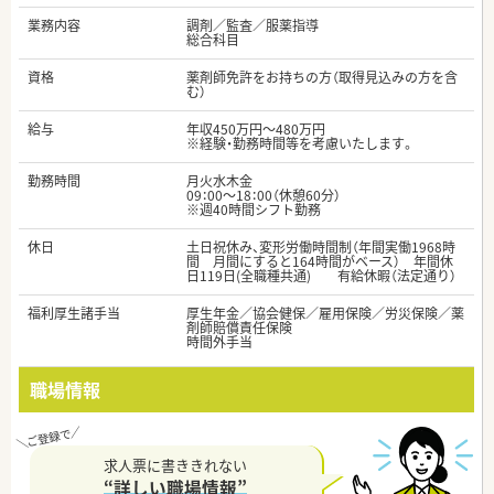
業務内容
調剤／監査／服薬指導
総合科目
資格
薬剤師免許をお持ちの方（取得見込みの方を含
む）
給与
年収450万円～480万円
※経験・勤務時間等を考慮いたします。
勤務時間
月火水木金
09：00～18：00（休憩60分）
※週40時間シフト勤務
休日
土日祝休み、変形労働時間制（年間実働1968時
間 月間にすると164時間がベース） 年間休
日119日(全職種共通) 有給休暇（法定通り）
福利厚生諸手当
厚生年金／協会健保／雇用保険／労災保険／薬
剤師賠償責任保険
時間外手当
職場情報
求人票に書ききれない
“詳しい職場情報”