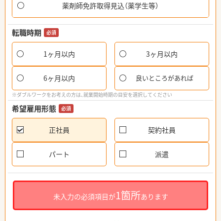
薬剤師免許取得見込（薬学生等）
転職時期
必須
1ヶ月以内
3ヶ月以内
6ヶ月以内
良いところがあれば
※ダブルワークをお考えの方は、就業開始時期の目安を選択してください
希望雇用形態
必須
正社員
契約社員
パート
派遣
1箇所
未入力の必須項目が
あります