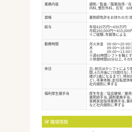
業務内容
調剤／監査／服薬指導／在宅
内科, 整形外科，在宅 60
資格
薬剤師免許をお持ちの方（
給与
年収420万円～650万円
月給260,000円～433,000
※ご経験、年齢等による
勤務時間
月火水金 09：00～20：00
木 09：00～18：00（
土 09：00～13：00（
※週40時間シフトを軸と
※休憩時間60分以上、そ
休日
日、祝日ほかシフトにより原
間、6カ月後に7日間付与）、
様が2歳になるまで）、特別休
ど）、弔事休暇、赴任転居休
社内規則に準ずる
福利厚生諸手当
厚生年金／協会健保／雇用
薬剤師手当、調剤業務手当、
実務実習指導業務手当、薬
など社内規則に準ずる
職場情報