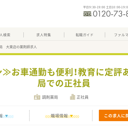
平日9：30-19：00 土日10：00-19：
人検索
求人特集
転職ガイド
ファル
局 大東店の薬剤師求人
ン≫お車通勤も便利！教育に定評
局での正社員
調剤薬局
正社員
報
職場情報
この求人に