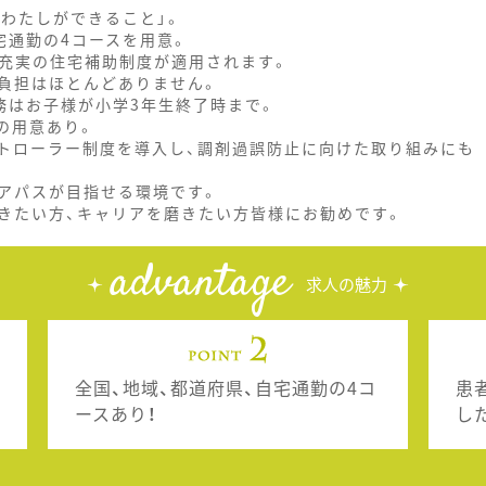
わたしができること」。
宅通勤の4コースを用意。
は充実の住宅補助制度が適用されます。
負担はほとんどありません。
務はお子様が小学3年生終了時まで。
の用意あり。
トローラー制度を導入し、調剤過誤防止に向けた取り組みにも
アパスが目指せる環境です。
きたい方、キャリアを磨きたい方皆様にお勧めです。
advantage
求人の魅力
全国、地域、都道府県、自宅通勤の4コ
患
ースあり！
し