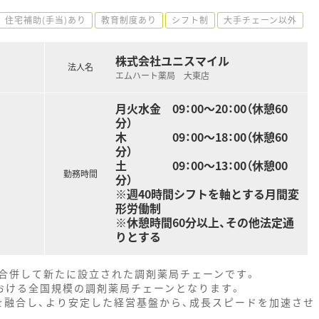
住宅補助(手当)あり
教育制度あり
シフト制
大手チェーン以外
株式会社ユニスマイル
法人名
エムハート薬局 大東店
月火水金 09：00～20：00（休憩60
分）
木 09：00～18：00（休憩60
分）
土 09：00～13：00（休憩00
勤務時間
分）
※週40時間シフトを軸とする月間変
形労働制
※休憩時間60分以上、その他法定通
りとする
合併して新たに設立された調剤薬局チェーンです。
における全国規模の調剤薬局チェーンとなります。
を融合し、より安定した経営基盤から、成長スピードを加速させ