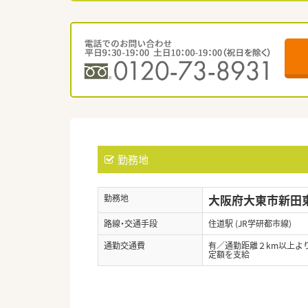
勤務地
大阪府大東市新田東
勤務地
路線・交通手段
住道駅 (JR学研都市線)
通勤交通費
有／通勤距離２km以上よ
定額を支給