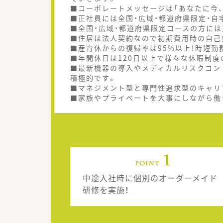
■コーポレートメッセージは「あなたに今、
■正社員には全国・広域・都道府県限定・自
■全国・広域・都道府県限定コースの方に
■住居は法人契約なので初期費用時の自己
■産育休からの復帰率は95%以上！時短勤
■年間休日は120日以上で様々な休暇制度
■最新機器の導入やメディカルリスクコン
積極的です。
■マネジメント型と専門性追求型のキャリ
■家族やプライベートを大事にしながら働
中途入社時に個別のオーダーメイド
研修を実施！