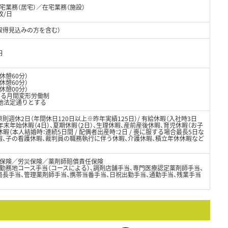
業務（居宅）／在宅業務（施設）
枚/日
取得見込みの方を含む）
円
（休憩60分）
休憩60分）
休憩00分）
する月間変形労働制
の他法定通りとする
則週休2日（年間休日120日以上※昨年実績125日）/ 有給休暇（入社時3日
年末年始休暇（4日）、夏期休暇（2日）、生理休暇、産前産後休暇、育児休暇（お子
暇（本人結婚時：連続5日間 / 配偶者出産時：2日 / 喪に服する場合最長5日な
暇、子の看護休暇、裁判員の職務執行に伴う休暇、介護休暇、積立年休休暇など
保険／労災保険／薬剤師賠償責任保険
勤務地コース手当（コースによる）、調剤店舗手当、専門医療認定薬剤師手当、
局長手当、管理薬剤師手当、携帯当番手当、日祝出勤手当、通勤手当、残業手当