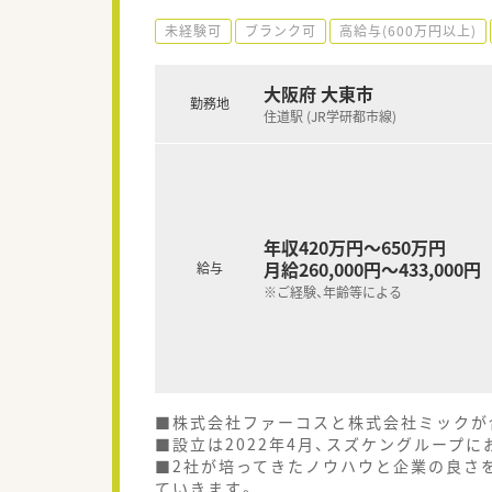
未経験可
ブランク可
高給与(600万円以上)
大阪府 大東市
勤務地
住道駅 (JR学研都市線)
年収420万円～650万円
月給260,000円～433,000円
給与
※ご経験、年齢等による
■株式会社ファーコスと株式会社ミックが
■設立は2022年4月、スズケングループ
■2社が培ってきたノウハウと企業の良さ
ていきます。