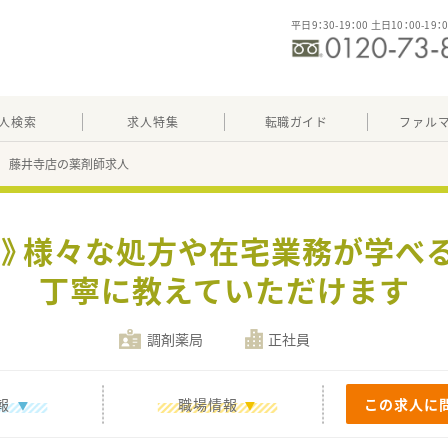
平日9：30-19：00 土日10：00-19：
人検索
求人特集
転職ガイド
ファル
 藤井寺店の薬剤師求人
集》様々な処方や在宅業務が学べ
丁寧に教えていただけます
調剤薬局
正社員
報
職場情報
この求人に