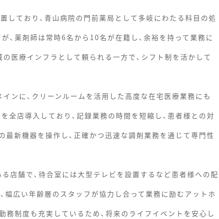
位置しており、青山病院の門前薬局として多岐にわたる科目の処
すが、薬剤師は常時6名から10名が在籍し、余裕を持って業務に
域の医療インフラとして頼られる一方で、シフト制を活かして
メインに、クリーンルームを活用した高度な在宅医療業務にも
ce」を全店導入しており、記録業務の時間を短縮し、患者様との対
の最新機器を操作し、正確かつ迅速な調剤業務を通じて専門性
のある店舗で、待合室には大型テレビを設置するなど患者様への配
に、幅広い年齢層のスタッフが協力し合って業務に励むアットホ
短勤務制度も充実しているため、将来のライフイベントを安心し