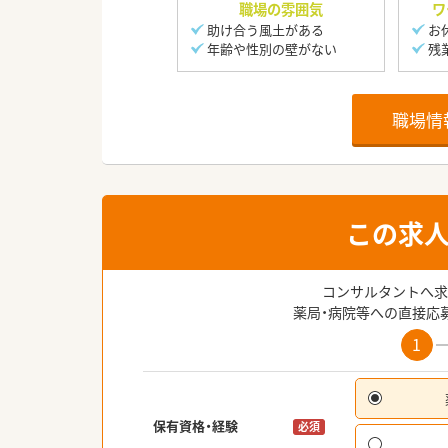
職場の雰囲気
ワ
助け合う風土がある
お
年齢や性別の壁がない
残
職場情
この求
コンサルタントへ求
薬局・病院等への直接応
1
保有資格・経験
必須