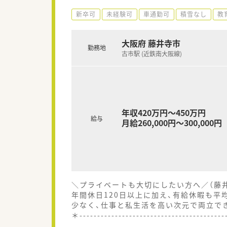
新卒可
未経験可
車通勤可
積雪なし
教
大阪府 藤井寺市
勤務地
古市駅 (近鉄南大阪線)
年収420万円～450万円
給与
月給260,000円～300,000円
＼プライベートも大切にしたい方へ／（藤
年間休日120日以上に加え、有給休暇も平
少なく、仕事と私生活を高い次元で両立で
＊----------------------------------------