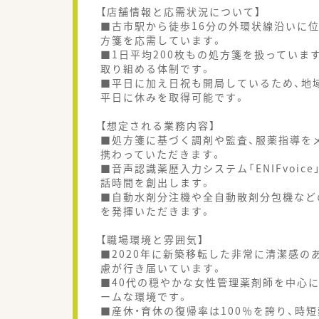
【店舗情報と応需状況について】
■古市駅から徒歩16分の外環状線沿いに
方箋を応需しています。
■1日平均200枚もの処方箋を扱っていま
取り組める体制です。
■平日に加え日祝も開局しているため、地
平日に休みを取得可能です。
【想定される業務内容】
■処方箋に基づく調剤や監査、服薬指導を
携わっていただきます。
■音声認識薬歴入力システム「ENIFvoi
話時間を創出します。
■自動水剤分注機や全自動散剤分包機など
を発揮いただきます。
【職場環境と雰囲気】
■2020年に新築移転した非常に清潔感
慮が行き届いています。
■40代の穏やかな女性管理薬剤師を中心
ームな環境です。
■産休・育休の復帰率は100％を誇り、時