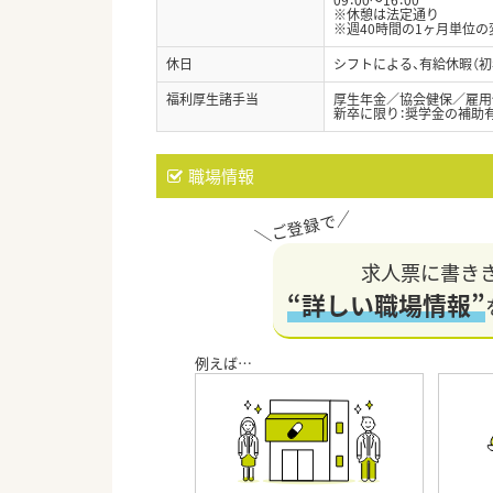
※休憩は法定通り
※週40時間の1ヶ月単位
休日
シフトによる、有給休暇（初
福利厚生諸手当
厚生年金／協会健保／雇用
新卒に限り：奨学金の補助有
職場情報
求人票に書き
“詳しい職場情報”