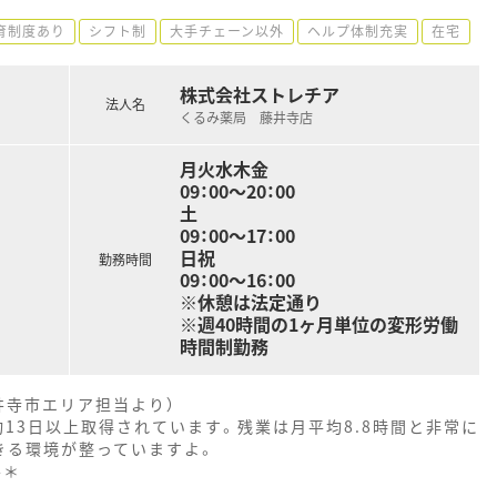
育制度あり
シフト制
大手チェーン以外
ヘルプ体制充実
在宅
株式会社ストレチア
法人名
くるみ薬局 藤井寺店
月火水木金
09：00～20：00
土
09：00～17：00
日祝
勤務時間
09：00～16：00
※休憩は法定通り
※週40時間の1ヶ月単位の変形労働
時間制勤務
井寺市エリア担当より）
均13日以上取得されています。残業は月平均8.8時間と非常に
きる環境が整っていますよ。
--＊