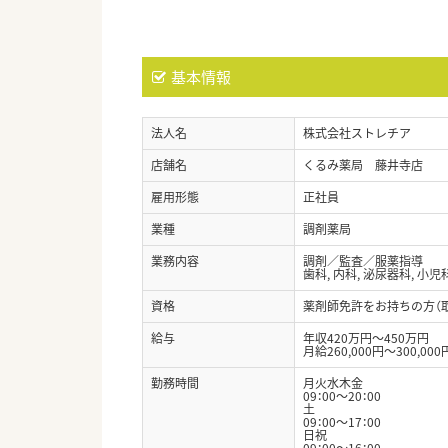
基本情報
法人名
株式会社ストレチア
店舗名
くるみ薬局 藤井寺店
雇用形態
正社員
業種
調剤薬局
業務内容
調剤／監査／服薬指導
歯科, 内科, 泌尿器科, 小児
資格
薬剤師免許をお持ちの方（
給与
年収420万円～450万円
月給260,000円～300,000
勤務時間
月火水木金
09：00～20：00
土
09：00～17：00
日祝
09：00～16：00