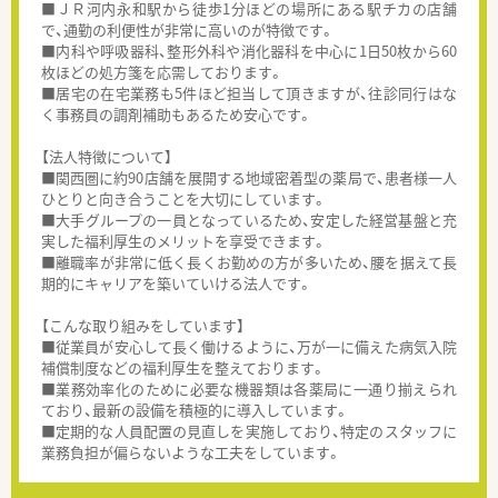
■ＪＲ河内永和駅から徒歩1分ほどの場所にある駅チカの店舗
で、通勤の利便性が非常に高いのが特徴です。
■内科や呼吸器科、整形外科や消化器科を中心に1日50枚から60
枚ほどの処方箋を応需しております。
■居宅の在宅業務も5件ほど担当して頂きますが、往診同行はな
く事務員の調剤補助もあるため安心です。
【法人特徴について】
■関西圏に約90店舗を展開する地域密着型の薬局で、患者様一人
ひとりと向き合うことを大切にしています。
■大手グループの一員となっているため、安定した経営基盤と充
実した福利厚生のメリットを享受できます。
■離職率が非常に低く長くお勤めの方が多いため、腰を据えて長
期的にキャリアを築いていける法人です。
【こんな取り組みをしています】
■従業員が安心して長く働けるように、万が一に備えた病気入院
補償制度などの福利厚生を整えております。
■業務効率化のために必要な機器類は各薬局に一通り揃えられ
ており、最新の設備を積極的に導入しています。
■定期的な人員配置の見直しを実施しており、特定のスタッフに
業務負担が偏らないような工夫をしています。