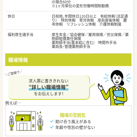
の場合60分
※1ヶ月単位の変形労働時間制勤務
休日
日祝他、年間休日120日以上 有給休暇（法定通
り） 特別休暇 育児休暇 産前産後休暇 慶
弔休暇 リフレッシュ休暇 介護休暇制度
福利厚生諸手当
厚生年金／協会健保／雇用保険／労災保険／薬
剤師賠償責任保険
薬剤師手当(基本給に含む) 時間外手当
薬局長・管理薬剤師手当
職場情報
求人票に書ききれない
“詳しい職場情報”
をお伝えします！
職場の雰囲気
助け合う風土がある
年齢や性別の壁がない