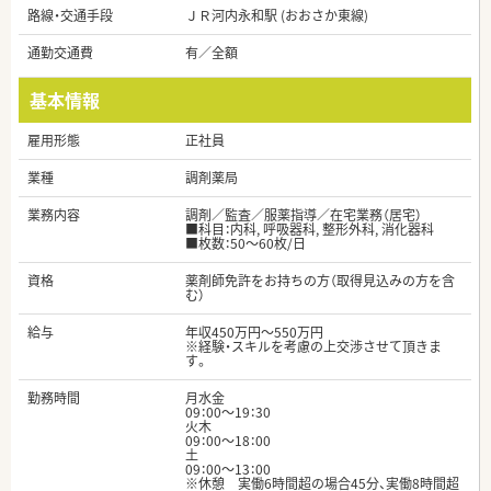
路線・交通手段
ＪＲ河内永和駅 (おおさか東線)
通勤交通費
有／全額
基本情報
雇用形態
正社員
業種
調剤薬局
業務内容
調剤／監査／服薬指導／在宅業務（居宅）
■科目：内科, 呼吸器科, 整形外科, 消化器科
■枚数：50～60枚/日
資格
薬剤師免許をお持ちの方（取得見込みの方を含
む）
給与
年収450万円～550万円
※経験・スキルを考慮の上交渉させて頂きま
す。
勤務時間
月水金
09：00～19：30
火木
09：00～18：00
土
09：00～13：00
※休憩 実働6時間超の場合45分、実働8時間超