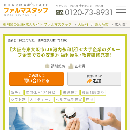
平日9：30-19：00 土日10：00-19：00
薬剤師の転職・求人サイト ファルマスタッフ
大阪府
東大阪市
求人ID：
更新日：
2026/07/31
薬剤師求人ID：
714363
【大阪府東大阪市/JR河内永和駅】≪大手企業のグルー
プ企業で安心安定≫ 福利厚生・教育研修充実！
調剤薬局
正社員
この求人に
検討リストに
問い合わせる
追加
駅チカ
年間休日120日以上
未経験可
教育制度あり
シフト制
大手チェーン
ヘルプ体制充実
在宅