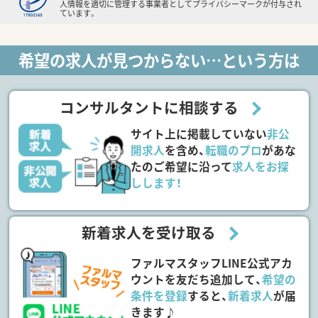
人情報を適切に管理する事業者としてプライバシーマークが付与され
ています。
希望の求人が見つからない…という方は
コンサルタントに相談する
サイト上に掲載していない
非公
開求人
を含め、
転職のプロ
があな
たのご希望に沿って
求人をお探
しします！
新着求人を受け取る
ファルマスタッフLINE公式アカ
ウントを友だち追加して、
希望の
条件を登録
すると、
新着求人
が届
きます♪