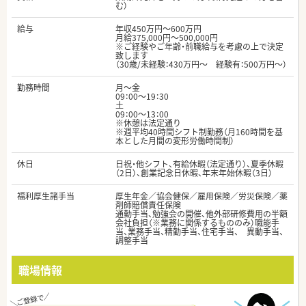
む）
給与
年収450万円～600万円
月給375,000円～500,000円
※ご経験やご年齢・前職給与を考慮の上で決定
致します
（30歳/未経験：430万円～ 経験有：500万円～）
勤務時間
月～金
09：00～19：30
土
09：00～13：00
※休憩は法定通り
※週平均40時間シフト制勤務（月160時間を基
本とした月間の変形労働時間制）
休日
日祝・他シフト、有給休暇（法定通り）、夏季休暇
（2日）、創業記念日休暇、年末年始休暇（3日）
福利厚生諸手当
厚生年金／協会健保／雇用保険／労災保険／薬
剤師賠償責任保険
通勤手当、勉強会の開催、他外部研修費用の半額
会社負担（※業務に関係するもののみ）職能手
当、業務手当、精勤手当、住宅手当、 異動手当、
調整手当
職場情報