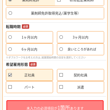
薬剤師免許取得見込（薬学生等）
転職時期
必須
1ヶ月以内
3ヶ月以内
6ヶ月以内
良いところがあれば
※ダブルワークをお考えの方は、就業開始時期の目安を選択してください
希望雇用形態
必須
正社員
契約社員
パート
派遣
1箇所
未入力の必須項目が
あります