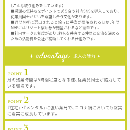
【こんな取り組みをしています】
■感謝の気持ちをポイントで送り合う社内SNSを導入しており、
従業員同士が互いを尊重し合う文化があります。
■月間MVPに選出されると給与に手当が反映されるほか、年間
MVPにはリゾート宿泊券が贈呈されるなど豪華です。
■社内サークル制度があり、趣味を共有する仲間と交流を深める
ための活動費を会社が補助してくれる仕組みです。
advantage
求人の魅力
月の残業時間は5時間程度となる様、従業員同士が協力して
いる環境です。
『在宅』・『メンタル』に強い薬局で、コロナ禍においても堅実
に着実に成長しています。