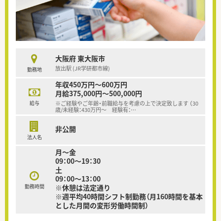
大阪府 東大阪市
放出駅 (JR学研都市線)
勤務地
年収450万円～600万円
月給375,000円～500,000円
給与
※ご経験やご年齢・前職給与を考慮の上で決定致します （30
歳/未経験：430万円～ 経験有：
…
非公開
法人名
月～金
09：00～19：30
土
09：00～13：00
勤務時間
※休憩は法定通り
※週平均40時間シフト制勤務（月160時間を基本
とした月間の変形労働時間制）