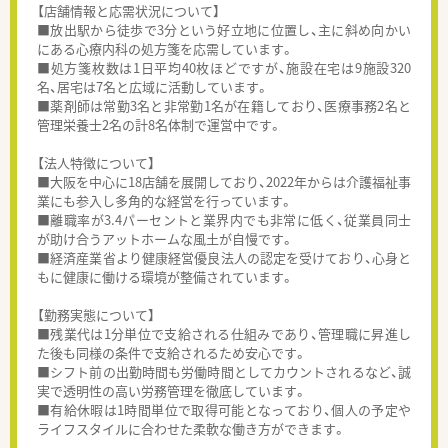
【店舗情報と応需状況について】
■放出駅から徒歩で3分という好立地に位置し、主に斜め向かい
にある心療内科の処方箋を応需しています。
■処方箋枚数は1日平均40枚ほどですが、施設在宅は9施設320
名、居宅は7名と広域に活動しています。
■薬剤師は常勤3名と非常勤1名が在籍しており、医療事務2名と
管理栄養士2名の計8名体制で運営中です。
【法人特徴について】
■大阪を中心に18店舗を展開しており、2022年からは介護福祉事
業にも参入し多角的な経営を行っています。
■離職率が3.4パーセントと業界内でも非常に低く、従業員同士
が助け合うアットホームな風土が自慢です。
■経済産業省より健康経営優良法人の認定を受けており、心身と
もに健康に働ける環境が整備されています。
【勤務実態について】
■残業代は1分単位で支給される仕組みであり、管理職に昇進し
た後も同様の条件で支給されるため安心です。
■シフト前の出勤時間も労働時間としてカウントされるなど、誠
実で透明性の高い労務管理を徹底しています。
■有給休暇は1時間単位で取得可能となっており、個人の予定や
ライフスタイルに合わせた柔軟な働き方ができます。