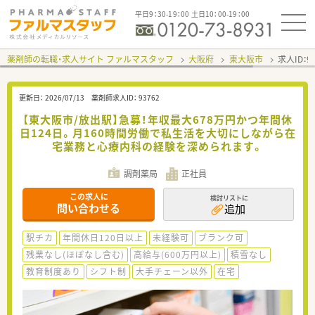
平日9：30-19：00 土日10：00-19：00
薬剤師の転職・求人サイト ファルマスタッフ
大阪府
東大阪市
求人ID：
更新日：
2026/07/13
薬剤師求人ID：
93762
【東大阪市/放出駅】急募！年収最大678万円かつ年間休
日124日。月160時間労働で私生活を大切にしながら在
宅業務と心療内科の経験を深められます。
調剤薬局
正社員
この求人に
検討リストに
問い合わせる
追加
駅チカ
年間休日120日以上
未経験可
ブランク可
残業なし(ほぼなし含む)
高給与(600万円以上)
積雪なし
教育制度あり
シフト制
大手チェーン以外
在宅