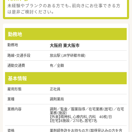
未経験やブランクのある方でも、前向きにお仕事できる方
は是非ご検討ください。
勤務地
勤務地
大阪府 東大阪市
路線・交通手段
放出駅 (JR学研都市線)
通勤交通費
有／全額
基本情報
雇用形態
正社員
業種
調剤薬局
業務内容
調剤／監査／服薬指導／在宅業務（居宅）／在宅
業務（施設）
【外来】精神科, 心療内科, 内科 40枚/日
【在宅】8施設／270名、居宅7名
資格
薬剤師免許をお持ちの方（取得見込みの方を含