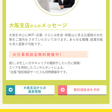
大阪支店
メッセージ
からの
大阪を中心に神戸・京都、さらには奈良・和歌山に至る広範囲のお仕
事をご案内をさせていただいております。あらゆる職種、就業形態
の求人提案が可能です。
お仕事相談会無料開催中！
更に、お忙しい方やキャリアの棚卸がしたい方に朗報!
エリアを熟知したコンサルタントによる、
“出張”個別相談サービスも同時開催中です。
大阪支店からの
無料相談会を予約
最新情報